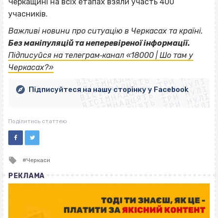
Черкащині на всіх етапах взяли участь 400
учасників.
Важливі новини про ситуацію в Черкасах та країні.
Без маніпуляцій та неперевіреної інформації.
ВІСІМНАДЦЯТЬ ТРИ НУЛІ
Підписуйся на телеграм‐канал «18000 | Шо там у
ВІСІМНАДЦЯТЬ ТРИ НУЛІ
ВІСІМНАДЦЯТЬ ТРИ НУЛІ
Черкасах?»
ВІСІМНАДЦЯТЬ ТРИ НУЛІ
ВІСІМНАДЦЯТЬ ТРИ НУЛІ
ВІСІМНАДЦЯТЬ ТРИ НУЛІ
Підписуйтеся на нашу сторінку у Facebook
ВІСІМНАДЦЯТЬ ТРИ НУЛІ
ВІСІМНАДЦЯТЬ ТРИ НУЛІ
Поділитись статтею
Tagged
Черкаси
with
РЕКЛАМА