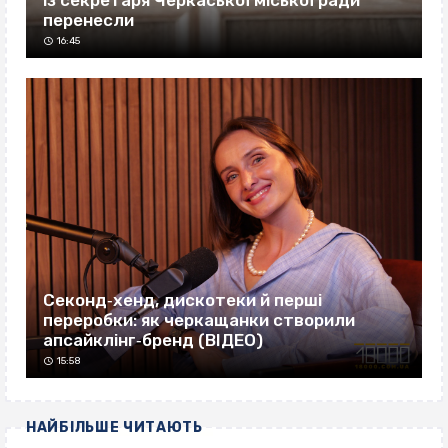
перенесли
16:45
Секонд‐хенд, дискотеки й перші
переробки: як черкащанки створили
апсайклінг‐бренд (ВІДЕО)
15:58
НАЙБІЛЬШЕ ЧИТАЮТЬ