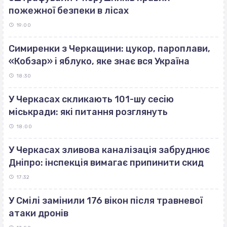
пожежної безпеки в лісах
19:00
Симиренки з Черкащини: цукор, пароплави,
«Кобзар» і яблуко, яке знає вся Україна
18:30
У Черкасах скликають 101-шу сесію
міськради: які питання розглянуть
18:00
У Черкасах зливова каналізація забруднює
Дніпро: інспекція вимагає припинити скид
17:32
У Смілі замінили 176 вікон після травневої
атаки дронів