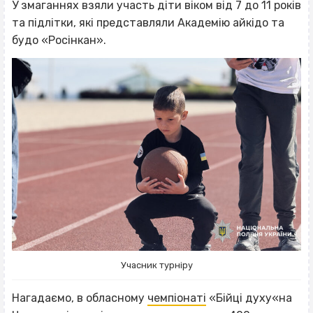
У змаганнях взяли участь діти віком від 7 до 11 років
та підлітки, які представляли Академію айкідо та
будо «Росінкан».
Учасник турніру
Нагадаємо, в обласному
чемпіонаті
«Бійці духу«на