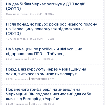
На дамбі біля Черкас загинув у ДТП водій
(ФОТО)
|
8 397 переглядів
ВІД 5 СЕРПНЯ 2026
Після понад чотирьох років російського полону
на Черкащину повернувся підполковник
(ФОТО)
|
4 378 переглядів
ВІД 5 СЕРПНЯ 2026
На Черкащині по російській цілі успішно
відпрацювала ППО, – Табурець
|
2 667 переглядів
ВІД 7 СЕРПНЯ 2026
Поїзди, які курсують через Черкащину на
захід, тимчасово змінюють маршрут
|
2 250 переглядів
ВІД 7 СЕРПНЯ 2026
Пораненого грифа Берліна знайшли на
Черкащині. Він подолав нетиповий для себе
шлях від Болгарії до України
|
2 228 переглядів
ВІД 5 СЕРПНЯ 2026