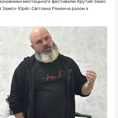
 засновники мистецького фестивалю Крутий Заміс
 Заміс» Юрій і Світлана Романча разом з