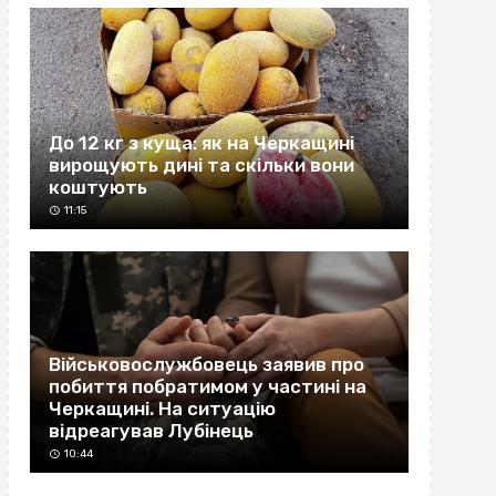
До 12 кг з куща: як на Черкащині
вирощують дині та скільки вони
коштують
11:15
Військовослужбовець заявив про
побиття побратимом у частині на
Черкащині. На ситуацію
відреагував Лубінець
10:44