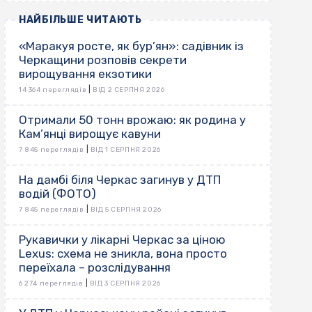
НАЙБІЛЬШЕ ЧИТАЮТЬ
«Маракуя росте, як бур’ян»: садівник із
Черкащини розповів секрети
вирощування екзотики
|
14 364 переглядів
ВІД 2 СЕРПНЯ 2026
Отримали 50 тонн врожаю: як родина у
Кам’янці вирощує кавуни
|
7 845 переглядів
ВІД 1 СЕРПНЯ 2026
На дамбі біля Черкас загинув у ДТП
водій (ФОТО)
|
7 845 переглядів
ВІД 5 СЕРПНЯ 2026
Рукавички у лікарні Черкас за ціною
Lexus: схема не зникла, вона просто
переїхала – розслідування
|
6 274 переглядів
ВІД 3 СЕРПНЯ 2026