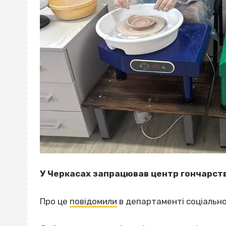
У Черкасах запрацював центр гончарств
Про це
повідомили
в департаменті соціальної