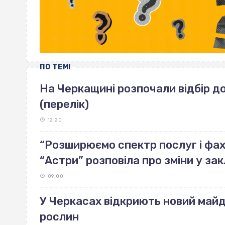
ПО ТЕМІ
На Черкащині розпочали відбір д
(перелік)
12:20
“Розширюємо спектр послуг і фахі
“Астри” розповіла про зміни у зак
09:00
У Черкасах відкриють новий май
рослин