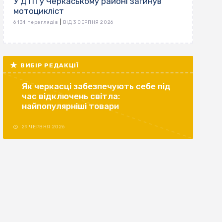
У ДТП у Черкаському районі загинув
мотоцикліст
|
6 134 переглядів
ВІД 3 СЕРПНЯ 2026
ВИБІР РЕДАКЦІЇ
Як черкасці забезпечують себе під
час відключень світла:
найпопулярніші товари
29 ЧЕРВНЯ 2026