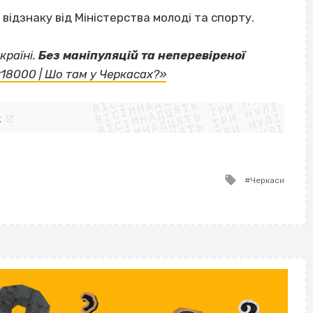
відзнаку від Міністерства молоді та спорту.
країні.
Без маніпуляцій та неперевіреної
ВІСІМНАДЦЯТЬ ТРИ НУЛІ
«18000 | Шо там у Черкасах?»
ВІСІМНАДЦЯТЬ ТРИ НУЛІ
ВІСІМНАДЦЯТЬ ТРИ НУЛІ
ВІСІМНАДЦЯТЬ ТРИ НУЛІ
ВІСІМНАДЦЯТЬ ТРИ НУЛІ
ВІСІМНАДЦЯТЬ ТРИ НУЛІ
k
ВІСІМНАДЦЯТЬ ТРИ НУЛІ
ВІСІМНАДЦЯТЬ ТРИ НУЛІ
Tagged
Черкаси
with