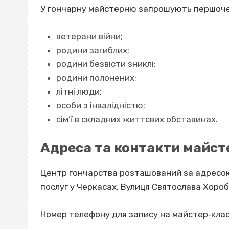
У гончарну майстерню запрошують першочерг
ветерани війни;
родини загиблих;
родини безвісти зниклі;
родини полонених;
літні люди;
особи з інвалідністю;
сім’ї в складних життєвих обставинах.
Адреса та контакти майст
Центр гончарства розташований за адресою
послуг у Черкасах. Вулиця Святослава Хороб
Номер телефону для запису на майстер‐клас