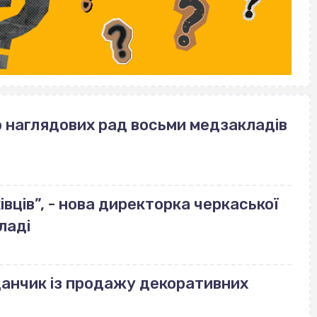
о наглядових рад восьми медзакладів
вців”, - нова директорка черкаської
ладі
данчик із продажу декоративних