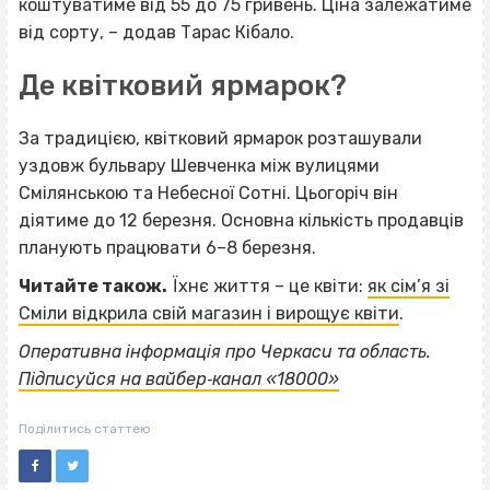
коштуватиме від 55 до 75 гривень. Ціна залежатиме
від сорту, – додав Тарас Кібало.
Де квітковий ярмарок?
За традицією, квітковий ярмарок розташували
уздовж бульвару Шевченка між вулицями
Смілянською та Небесної Сотні. Цьогоріч він
діятиме до 12 березня. Основна кількість продавців
планують працювати 6–8 березня.
Читайте також.
Їхнє життя – це квіти:
як сім’я зі
Сміли відкрила свій магазин і вирощує квіти
.
Оперативна інформація про Черкаси та область.
Підписуйся на вайбер‐канал «18000»
Поділитись статтею