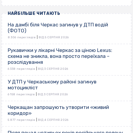
НАЙБІЛЬШЕ ЧИТАЮТЬ
На дамбі біля Черкас загинув у ДТП водій
(ФОТО)
|
8 306 переглядів
ВІД 5 СЕРПНЯ 2026
Рукавички у лікарні Черкас за ціною Lexus:
схема не зникла, вона просто переїхала –
розслідування
|
6 338 переглядів
ВІД 3 СЕРПНЯ 2026
У ДТП у Черкаському районі загинув
мотоцикліст
|
6 158 переглядів
ВІД 3 СЕРПНЯ 2026
Черкащан запрошують утворити «живий
коридор»
|
5 877 переглядів
ВІД 4 СЕРПНЯ 2026
Після понад чотирьох років російського полону