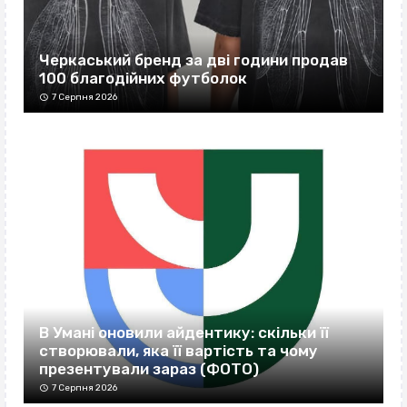
Черкаський бренд за дві години продав
100 благодійних футболок
7 Серпня 2026
В Умані оновили айдентику: скільки її
створювали, яка її вартість та чому
презентували зараз (ФОТО)
7 Серпня 2026