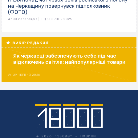
на Черкащину повернувся підполковник
(ФОТО)
|
4 300 переглядів
ВІД 5 СЕРПНЯ 2026
ВИБІР РЕДАКЦІЇ
Як черкасці забезпечують себе під час
відключень світла: найпопулярніші товари
29 ЧЕРВНЯ 2026
© 2026 "18000" –
НОВИНИ