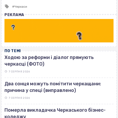
Tagged
Черкаси
with
РЕКЛАМА
ПО ТЕМІ
Ходою за реформи і діалог прямують
черкасці (ФОТО)
7 СЕРПНЯ 2026
Два сонця можуть помітити черкащани:
причина у спеці (виправлено)
7 СЕРПНЯ 2026
Померла викладачка Черкаського бізнес-
коледжу