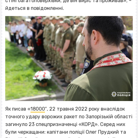
стіні багатоповерхівки, де він виріс та проживав», –
йдеться в повідомленні.
Як писав «
18000
″, 22 травня 2022 року внаслідок
точного удару ворожих ракет по Запорізькій області
загинуло 23 спецпризначенці «КОРД». Серед них
були черкащани: капітани поліції Олег Прудкий та