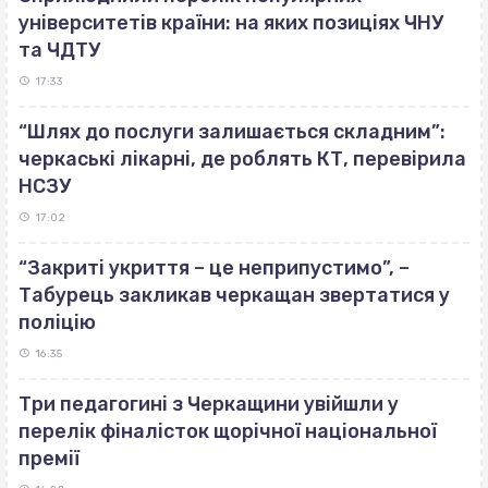
університетів країни: на яких позиціях ЧНУ
та ЧДТУ
17:33
“Шлях до послуги залишається складним”:
черкаські лікарні, де роблять КТ, перевірила
НСЗУ
17:02
“Закриті укриття – це неприпустимо”, –
Табурець закликав черкащан звертатися у
поліцію
16:35
Три педагогині з Черкащини увійшли у
перелік фіналісток щорічної національної
премії