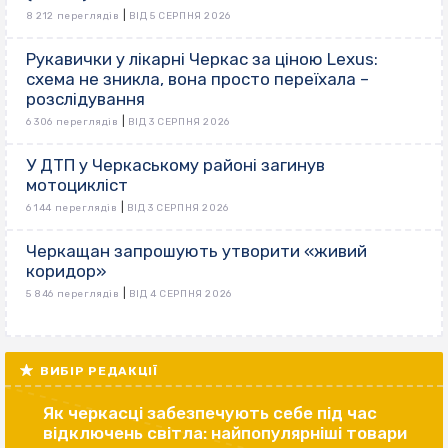
|
8 212 переглядів
ВІД 5 СЕРПНЯ 2026
Рукавички у лікарні Черкас за ціною Lexus:
схема не зникла, вона просто переїхала –
розслідування
|
6 306 переглядів
ВІД 3 СЕРПНЯ 2026
У ДТП у Черкаському районі загинув
мотоцикліст
|
6 144 переглядів
ВІД 3 СЕРПНЯ 2026
Черкащан запрошують утворити «живий
коридор»
|
5 846 переглядів
ВІД 4 СЕРПНЯ 2026
ВИБІР РЕДАКЦІЇ
Як черкасці забезпечують себе під час
відключень світла: найпопулярніші товари