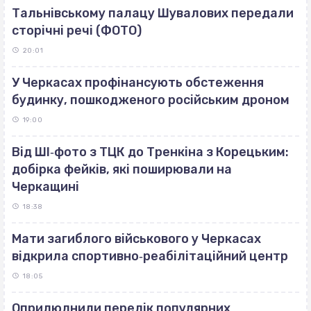
Тальнівському палацу Шувалових передали
сторічні речі (ФОТО)
20:01
У Черкасах профінансують обстеження
будинку, пошкодженого російським дроном
19:00
Від ШІ‐фото з ТЦК до Тренкіна з Корецьким:
добірка фейків, які поширювали на
Черкащині
18:38
Мати загиблого військового у Черкасах
відкрила спортивно‐реабілітаційний центр
18:05
Оприлюднили перелік популярних