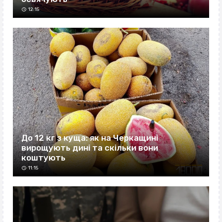
12:15
До 12 кг з куща: як на Черкащині
вирощують дині та скільки вони
коштують
11:15