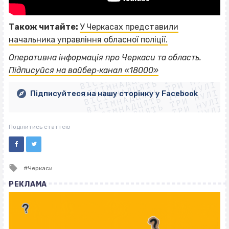
Також читайте:
У Черкасах представили
начальника управління обласної поліції.
ВІСІМНАДЦЯТЬ ТРИ НУЛІ
Оперативна інформація про Черкаси та область.
ВІСІМНАДЦЯТЬ ТРИ НУЛІ
ВІСІМНАДЦЯТЬ ТРИ НУЛІ
Підписуйся на вайбер‐канал «18000»
ВІСІМНАДЦЯТЬ ТРИ НУЛІ
ВІСІМНАДЦЯТЬ ТРИ НУЛІ
ВІСІМНАДЦЯТЬ ТРИ НУЛІ
Підписуйтеся на нашу сторінку у Facebook
ВІСІМНАДЦЯТЬ ТРИ НУЛІ
ВІСІМНАДЦЯТЬ ТРИ НУЛІ
Поділитись статтею
Tagged
Черкаси
with
РЕКЛАМА