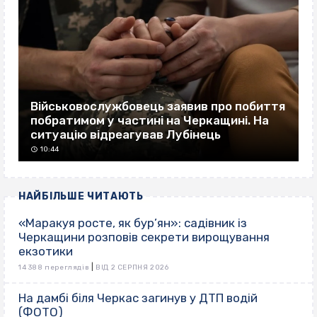
Військовослужбовець заявив про побиття
побратимом у частині на Черкащині. На
ситуацію відреагував Лубінець
10:44
НАЙБІЛЬШЕ ЧИТАЮТЬ
«Маракуя росте, як бур’ян»: садівник із
Черкащини розповів секрети вирощування
екзотики
|
14 388 переглядів
ВІД 2 СЕРПНЯ 2026
На дамбі біля Черкас загинув у ДТП водій
(ФОТО)