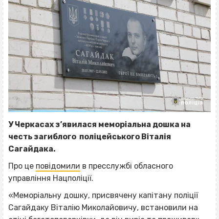
У Черкасах з’явилася меморіальна дошка на
честь загиблого поліцейського Віталія
Сагайдака.
Про це
повідомили
в пресслужбі обласного
управління Нацполіції.
«Меморіальну дошку, присвячену капітану поліції
Сагайдаку Віталію Миколайовичу, встановили на