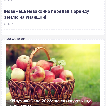
16:22
Іноземець незаконно передав в оренду
землю на Уманщині
15:59
ВАЖЛИВО
Яблучний Спас 2026: що святкують і що
освячують