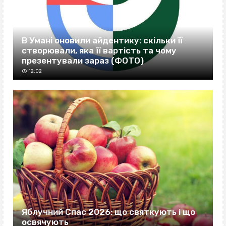
В Умані оновили айдентику: скільки її
створювали, яка її вартість та чому
презентували зараз (ФОТО)
12:02
Яблучний Спас 2026: що святкують і що
освячують