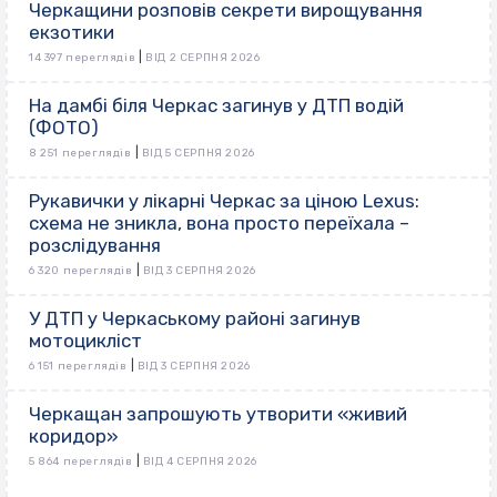
Черкащини розповів секрети вирощування
екзотики
|
14 397 переглядів
ВІД 2 СЕРПНЯ 2026
На дамбі біля Черкас загинув у ДТП водій
(ФОТО)
|
8 251 переглядів
ВІД 5 СЕРПНЯ 2026
Рукавички у лікарні Черкас за ціною Lexus:
схема не зникла, вона просто переїхала –
розслідування
|
6 320 переглядів
ВІД 3 СЕРПНЯ 2026
У ДТП у Черкаському районі загинув
мотоцикліст
|
6 151 переглядів
ВІД 3 СЕРПНЯ 2026
Черкащан запрошують утворити «живий
коридор»
|
5 864 переглядів
ВІД 4 СЕРПНЯ 2026