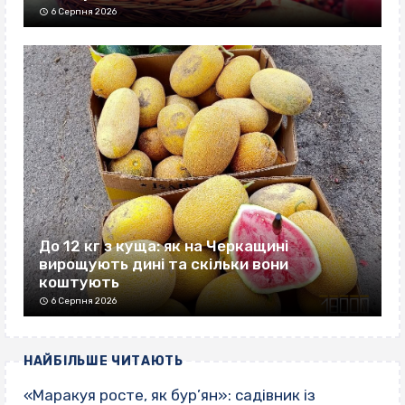
6 Серпня 2026
До 12 кг з куща: як на Черкащині
вирощують дині та скільки вони
коштують
6 Серпня 2026
НАЙБІЛЬШЕ ЧИТАЮТЬ
«Маракуя росте, як бур’ян»: садівник із