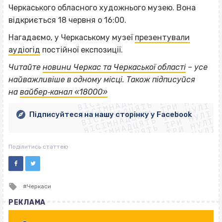
Черкаського обласного художнього музею. Вона
відкриється 18 червня о 16:00.
Нагадаємо, у Черкаському музеї
презентували
аудіогід
постійної експозиції.
Читайте
новини Черкас та Черкаської області
– усе
ВІСІМНАДЦЯТЬ ТРИ НУЛІ
найважливіше в одному місці. Також підписуйся
ВІСІМНАДЦЯТЬ ТРИ НУЛІ
ВІСІМНАДЦЯТЬ ТРИ НУЛІ
на
вайбер‐канал «18000»
ВІСІМНАДЦЯТЬ ТРИ НУЛІ
ВІСІМНАДЦЯТЬ ТРИ НУЛІ
ВІСІМНАДЦЯТЬ ТРИ НУЛІ
Підписуйтеся на нашу сторінку у Facebook
ВІСІМНАДЦЯТЬ ТРИ НУЛІ
ВІСІМНАДЦЯТЬ ТРИ НУЛІ
Поділитись статтею
Tagged
Черкаси
with
РЕКЛАМА