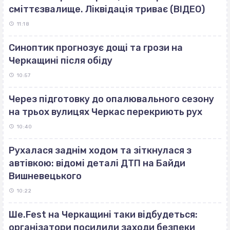
сміттєзвалище. Ліквідація триває (ВІДЕО)
11:18
Синоптик прогнозує дощі та грози на
Черкащині після обіду
10:57
Через підготовку до опалювального сезону
на трьох вулицях Черкас перекриють рух
10:40
Рухалася заднім ходом та зіткнулася з
автівкою: відомі деталі ДТП на Байди
Вишневецького
10:22
Ше.Fest на Черкащині таки відбудеться:
організатори посилили заходи безпеки