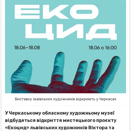
Виставку львівських художників відкриють у Черкасах
У Черкаському обласному художньому музеї
відбудеться відкриття мистецького проєкту
«Екоцид» львівських художників Віктора та