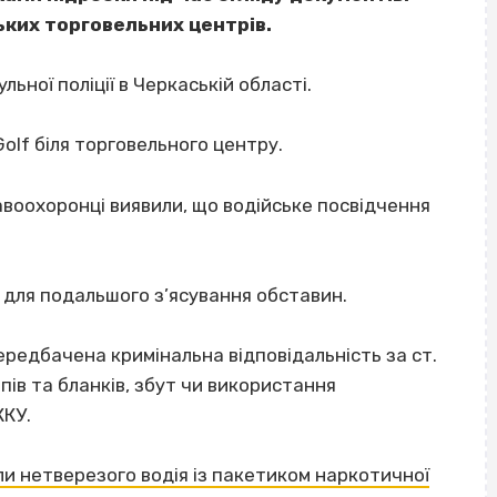
ьких торговельних центрів.
ьної поліції в Черкаській області.
olf біля торговельного центру.
воохоронці виявили, що водійське посвідчення
 для подальшого з’ясування обставин.
редбачена кримінальна відповідальність за ст.
пів та бланків, збут чи використання
ККУ.
ли нетверезого водія із пакетиком наркотичної