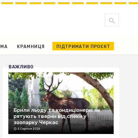
АМА
КРАМНИЦЯ
ПІДТРИМАТИ ПРОЄКТ
ВАЖЛИВО
Брили льоду та кондиціонери: як
рятують тварин від спеки у
зоопарку Черкас
5 Серпня 2026