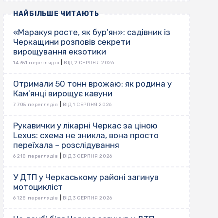
НАЙБІЛЬШЕ ЧИТАЮТЬ
«Маракуя росте, як бур’ян»: садівник із
Черкащини розповів секрети
вирощування екзотики
|
14 351 переглядів
ВІД 2 СЕРПНЯ 2026
Отримали 50 тонн врожаю: як родина у
Кам’янці вирощує кавуни
|
7 705 переглядів
ВІД 1 СЕРПНЯ 2026
Рукавички у лікарні Черкас за ціною
Lexus: схема не зникла, вона просто
переїхала – розслідування
|
6 218 переглядів
ВІД 3 СЕРПНЯ 2026
У ДТП у Черкаському районі загинув
мотоцикліст
|
6 128 переглядів
ВІД 3 СЕРПНЯ 2026