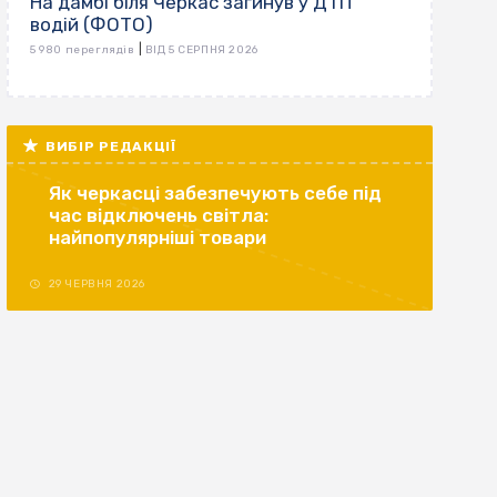
На дамбі біля Черкас загинув у ДТП
водій (ФОТО)
|
5 980 переглядів
ВІД 5 СЕРПНЯ 2026
ВИБІР РЕДАКЦІЇ
Як черкасці забезпечують себе під
час відключень світла:
найпопулярніші товари
29 ЧЕРВНЯ 2026