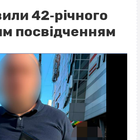
вили 42‐річного
ним посвідченням