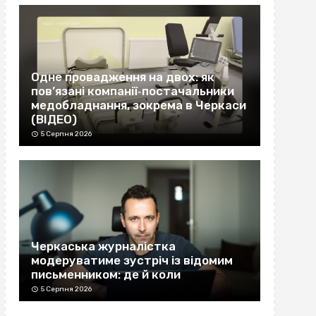
Одне провадження на двох: як
пов’язані компанії‐постачальники
медобладнання, зокрема в Черкаси
(ВІДЕО)
5 Серпня 2026
Черкаська журналістка
модеруватиме зустріч із відомим
письменником: де й коли
5 Серпня 2026