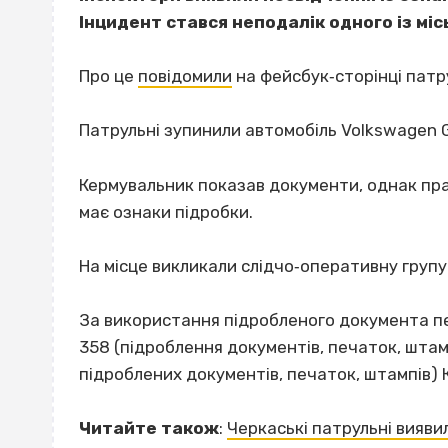
Інцидент стався неподалік одного із міс
Про це
повідомили
на фейсбук‐сторінці патрул
Патрульні зупинили автомобіль Volkswagen G
Кермувальник показав документи, однак пра
має ознаки підробки.
На місце викликали слідчо‐оперативну групу
За використання підробленого документа пе
358 (підроблення документів, печаток, штам
підроблених документів, печаток, штампів) 
Читайте також
:
Черкаські патрульні вияви