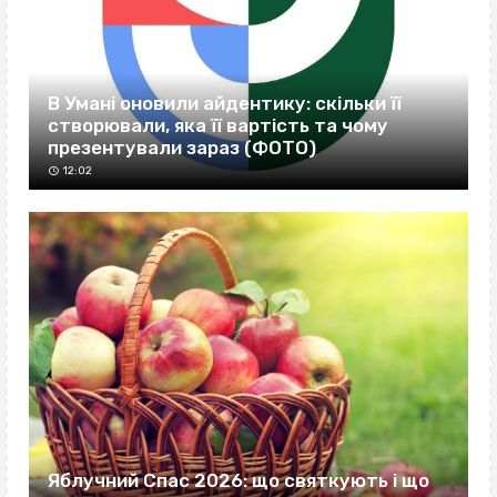
В Умані оновили айдентику: скільки її
створювали, яка її вартість та чому
презентували зараз (ФОТО)
12:02
Яблучний Спас 2026: що святкують і що