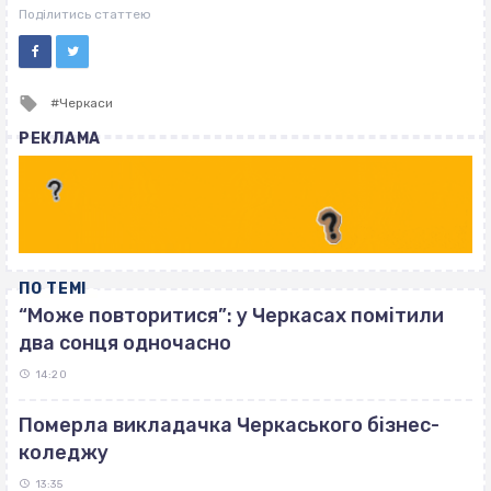
ВІСІМНАДЦЯТЬ ТРИ НУЛІ
Поділитись статтею
Tagged
Черкаси
with
РЕКЛАМА
ПО ТЕМІ
“Може повторитися”: у Черкасах помітили
два сонця одночасно
14:20
Померла викладачка Черкаського бізнес-
коледжу
13:35