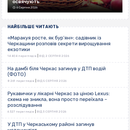
освячують
6 Серпня 2026
НАЙБІЛЬШЕ ЧИТАЮТЬ
«Маракуя росте, як бур’ян»: садівник із
Черкащини розповів секрети вирощування
екзотики
|
14 404 переглядів
ВІД 2 СЕРПНЯ 2026
На дамбі біля Черкас загинув у ДТП водій
(ФОТО)
|
8 261 переглядів
ВІД 5 СЕРПНЯ 2026
Рукавички у лікарні Черкас за ціною Lexus:
схема не зникла, вона просто переїхала –
розслідування
|
6 327 переглядів
ВІД 3 СЕРПНЯ 2026
У ДТП у Черкаському районі загинув