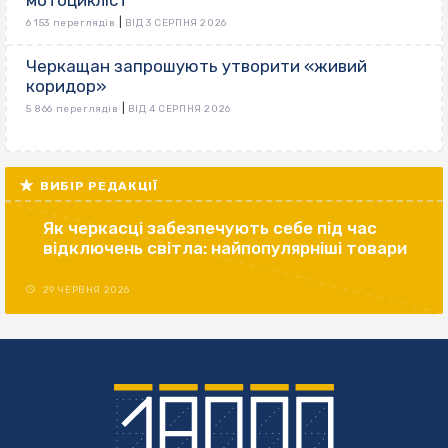
мотоцикліст
|
6 153 переглядів
ВІД 3 СЕРПНЯ 2026
Черкащан запрошують утворити «живий
коридор»
|
5 866 переглядів
ВІД 4 СЕРПНЯ 2026
ВИБІР РЕДАКЦІЇ
Як черкасці забезпечують себе під час
відключень світла: найпопулярніші товари
29 ЧЕРВНЯ 2026