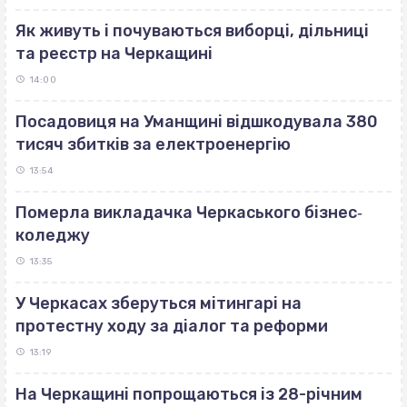
Як живуть і почуваються виборці, дільниці
та реєстр на Черкащині
14:00
Посадовиця на Уманщині відшкодувала 380
тисяч збитків за електроенергію
13:54
Померла викладачка Черкаського бізнес‐
коледжу
13:35
У Черкасах зберуться мітингарі на
протестну ходу за діалог та реформи
13:19
На Черкащині попрощаються із 28-річним