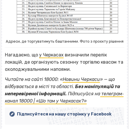
Адреси, де торгуватимуть баштанними. Фото з проєкту рішення
Нагадаємо, що
у Черкасах
визначили перелік
локацій, де організують сезонну торгівлю квасом та
охолоджувальними напоями.
Читайте на сайті 18000: «
Новини Черкаси
» — що
відбувається в місті та області.
Без маніпуляцій та
ВІСІМНАДЦЯТЬ ТРИ НУЛІ
неперевіреної інформації.
Підписуйся на
телеграм‐
ВІСІМНАДЦЯТЬ ТРИ НУЛІ
ВІСІМНАДЦЯТЬ ТРИ НУЛІ
канал 18000 | «Шо там у Черкасах?»
ВІСІМНАДЦЯТЬ ТРИ НУЛІ
ВІСІМНАДЦЯТЬ ТРИ НУЛІ
ВІСІМНАДЦЯТЬ ТРИ НУЛІ
Підписуйтеся на нашу сторінку у Facebook
ВІСІМНАДЦЯТЬ ТРИ НУЛІ