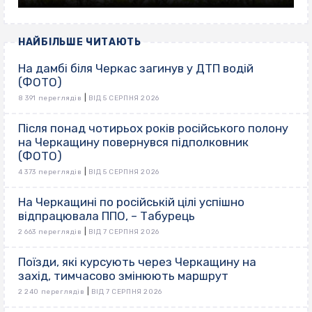
НАЙБІЛЬШЕ ЧИТАЮТЬ
На дамбі біля Черкас загинув у ДТП водій
(ФОТО)
|
8 391 переглядів
ВІД 5 СЕРПНЯ 2026
Після понад чотирьох років російського полону
на Черкащину повернувся підполковник
(ФОТО)
|
4 373 переглядів
ВІД 5 СЕРПНЯ 2026
На Черкащині по російській цілі успішно
відпрацювала ППО, – Табурець
|
2 663 переглядів
ВІД 7 СЕРПНЯ 2026
Поїзди, які курсують через Черкащину на
захід, тимчасово змінюють маршрут
|
2 240 переглядів
ВІД 7 СЕРПНЯ 2026