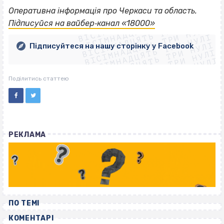
ВІСІМНАДЦЯТЬ ТРИ НУЛІ
Оперативна інформація про Черкаси та область.
ВІСІМНАДЦЯТЬ ТРИ НУЛІ
ВІСІМНАДЦЯТЬ ТРИ НУЛІ
Підписуйся на вайбер‐канал «18000»
ВІСІМНАДЦЯТЬ ТРИ НУЛІ
ВІСІМНАДЦЯТЬ ТРИ НУЛІ
ВІСІМНАДЦЯТЬ ТРИ НУЛІ
Підписуйтеся на нашу сторінку у Facebook
ВІСІМНАДЦЯТЬ ТРИ НУЛІ
ВІСІМНАДЦЯТЬ ТРИ НУЛІ
Поділитись статтею
РЕКЛАМА
ПО ТЕМІ
КОМЕНТАРІ