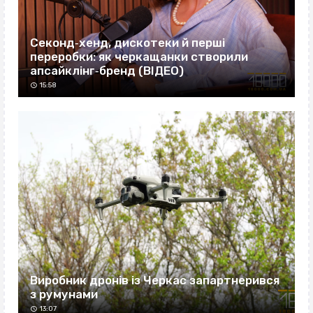
Секонд‐хенд, дискотеки й перші
переробки: як черкащанки створили
апсайклінг‐бренд (ВІДЕО)
15:58
Виробник дронів із Черкас запартнерився
з румунами
13:07