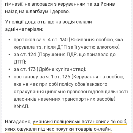
гімназії, не впорався з керуванням та здійснив
наїзд на шлагбаум і дерево.
У поліції додають, що на водія склали
адмінматеріали:
протокол за ч. 4 ст. 130 (Вживання особою, яка
керувала тз, після ДТП за її участю алкоголю);
за ст. 124 (Порушення ПДР, що призвело до
ДТП);
за ст. 173 (Дрібне хуліганство):
постанову за ч. 1 ст. 126 (Керування тз особою,
яка не має при собі полісу обов’язкового
страхування цивільно‐правової відповідальності
власників наземних транспортних засобів)
КУпАП.
Нагадаємо,
уманські поліцейські встановили 16 осіб,
яких ошукали під час покупки товарів онлайн.