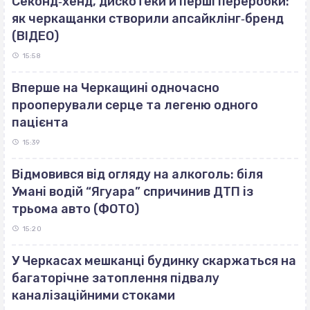
Секонд‐хенд, дискотеки й перші переробки:
як черкащанки створили апсайклінг‐бренд
(ВІДЕО)
15:58
Вперше на Черкащині одночасно
прооперували серце та легеню одного
пацієнта
15:39
Відмовився від огляду на алкоголь: біля
Умані водій “Ягуара” спричинив ДТП із
трьома авто (ФОТО)
15:20
У Черкасах мешканці будинку скаржаться на
багаторічне затоплення підвалу
каналізаційними стоками