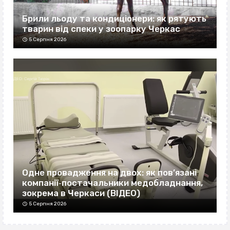
Брили льоду та кондиціонери: як рятують
тварин від спеки у зоопарку Черкас
5 Серпня 2026
Одне провадження на двох: як пов’язані
компанії‐постачальники медобладнання,
зокрема в Черкаси (ВІДЕО)
5 Серпня 2026