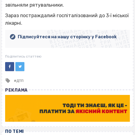
звільняли рятувальники.
ВІСІМНАДЦЯТЬ ТРИ НУЛІ
Зараз постраждалий госпіталізований до 3‐ї міської
ВІСІМНАДЦЯТЬ ТРИ НУЛІ
ВІСІМНАДЦЯТЬ ТРИ НУЛІ
лікарні.
ВІСІМНАДЦЯТЬ ТРИ НУЛІ
ВІСІМНАДЦЯТЬ ТРИ НУЛІ
ВІСІМНАДЦЯТЬ ТРИ НУЛІ
Підписуйтеся на нашу сторінку у Facebook
ВІСІМНАДЦЯТЬ ТРИ НУЛІ
ВІСІМНАДЦЯТЬ ТРИ НУЛІ
Поділитись статтею
Tagged
ДТП
with
РЕКЛАМА
ПО ТЕМІ