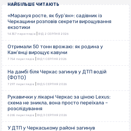
НАЙБІЛЬШЕ ЧИТАЮТЬ
«Маракуя росте, як бур’ян»: садівник із
Черкащини розповів секрети вирощування
екзотики
|
14 357 переглядів
ВІД 2 СЕРПНЯ 2026
Отримали 50 тонн врожаю: як родина у
Кам’янці вирощує кавуни
|
7 754 переглядів
ВІД 1 СЕРПНЯ 2026
На дамбі біля Черкас загинув у ДТП водій
(ФОТО)
|
7 297 переглядів
ВІД 5 СЕРПНЯ 2026
Рукавички у лікарні Черкас за ціною Lexus:
схема не зникла, вона просто переїхала –
розслідування
|
6 265 переглядів
ВІД 3 СЕРПНЯ 2026
У ДТП у Черкаському районі загинув