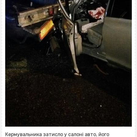
Кермувальника затисло у салоні авто, його