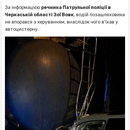
За інформацією
речника Патрульної поліції в
Черкаській області Зої Вовк
, водій позашляховика
не впорався з керуванням, внаслідок чого в’їхав у
автоцистерну.