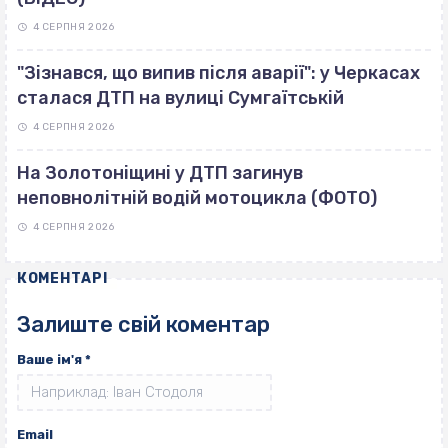
4 СЕРПНЯ 2026
"Зізнався, що випив після аварії": у Черкасах
сталася ДТП на вулиці Сумгаїтській
4 СЕРПНЯ 2026
На Золотоніщині у ДТП загинув
неповнолітній водій мотоцикла (ФОТО)
4 СЕРПНЯ 2026
КОМЕНТАРІ
Залиште свій коментар
Ваше ім'я
*
Email