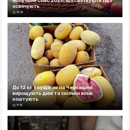
Яблучний Спас 2026: що святкують і що
освячують
12:15
До 12 кг з куща: як на Черкащині
вирощують дині та скільки вони
коштують
11:15