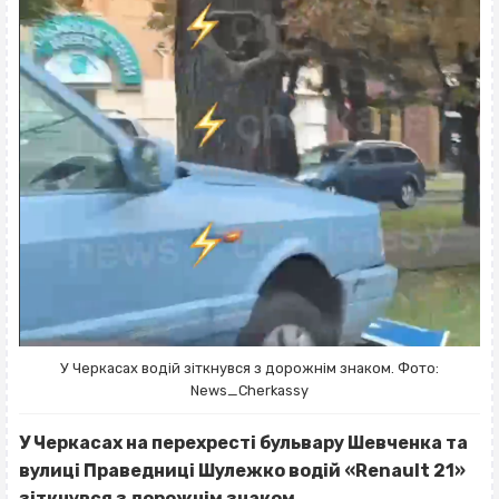
У Черкасах водій зіткнувся з дорожнім знаком. Фото:
News_Cherkassy
У Черкасах на перехресті бульвару Шевченка та
вулиці Праведниці Шулежко водій «Renault 21»
зіткнувся з дорожнім знаком.