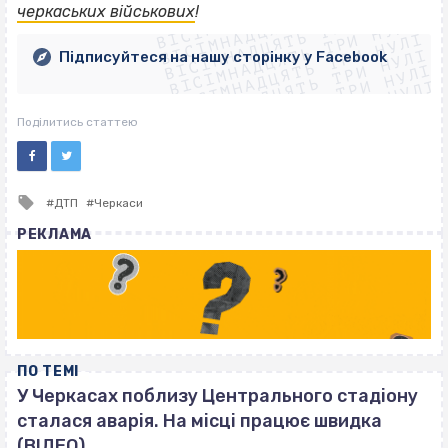
ВІСІМНАДЦЯТЬ ТРИ НУЛІ
ВІСІМНАДЦЯТЬ ТРИ НУЛІ
ВІСІМНАДЦЯТЬ ТРИ НУЛІ
черкаських військових
!
ВІСІМНАДЦЯТЬ ТРИ НУЛІ
ВІСІМНАДЦЯТЬ ТРИ НУЛІ
ВІСІМНАДЦЯТЬ ТРИ НУЛІ
Підписуйтеся на нашу сторінку у Facebook
ВІСІМНАДЦЯТЬ ТРИ НУЛІ
ВІСІМНАДЦЯТЬ ТРИ НУЛІ
Поділитись статтею
Tagged
ДТП
Черкаси
with
РЕКЛАМА
ПО ТЕМІ
У Черкасах поблизу Центрального стадіону
сталася аварія. На місці працює швидка
(ВІДЕО)