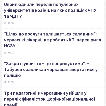
Оприлюднили перелік популярних
університетів країни: на яких позиціях ЧНУ
та ЧДТУ
17:33
“Шлях до послуги залишається складним”:
черкаські лікарні, де роблять КТ, перевірила
НСЗУ
17:02
“Закриті укриття – це неприпустимо”, –
Табурець закликав черкащан звертатися у
поліцію
16:35
Три педагогині з Черкащини увійшли у
перелік фіналісток щорічної національної
премії