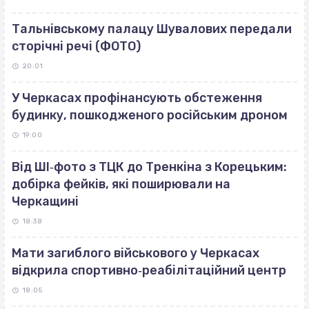
Тальнівському палацу Шувалових передали
сторічні речі (ФОТО)
20:01
У Черкасах профінансують обстеження
будинку, пошкодженого російським дроном
19:00
Від ШІ‐фото з ТЦК до Тренкіна з Корецьким:
добірка фейків, які поширювали на
Черкащині
18:38
Мати загиблого військового у Черкасах
відкрила спортивно‐реабілітаційний центр
18:05