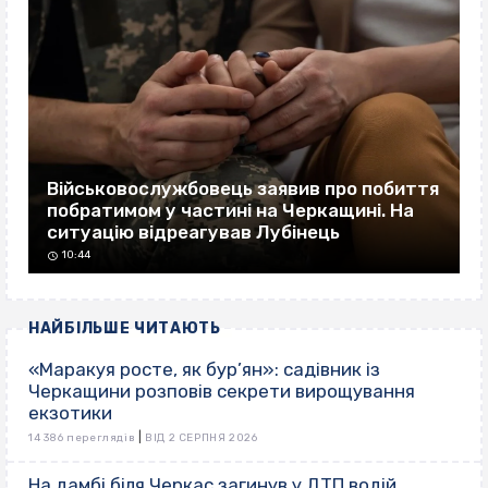
Військовослужбовець заявив про побиття
побратимом у частині на Черкащині. На
ситуацію відреагував Лубінець
10:44
НАЙБІЛЬШЕ ЧИТАЮТЬ
«Маракуя росте, як бур’ян»: садівник із
Черкащини розповів секрети вирощування
екзотики
|
14 386 переглядів
ВІД 2 СЕРПНЯ 2026
На дамбі біля Черкас загинув у ДТП водій