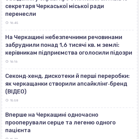
секретаря Черкаської міської ради
перенесли
16:45
На Черкащині небезпечними речовинами
забруднили понад 1,6 тисячі кв. м землі:
керівникам підприємства оголосили підозри
16:16
Секонд‐хенд, дискотеки й перші переробки:
як черкащанки створили апсайклінг‐бренд
(ВІДЕО)
15:58
Вперше на Черкащині одночасно
прооперували серце та легеню одного
пацієнта