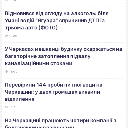
15:39
Відмовився від огляду на алкоголь: біля
Умані водій “Ягуара” спричинив ДТП із
трьома авто (ФОТО)
15:20
У Черкасах мешканці будинку скаржаться на
багаторічне затоплення підвалу
каналізаційними стоками
15:00
Перевірили 144 проби питної води на
Черкащині: у двох громадах виявили
відхилення
14:41
На Черкащині працюють чотири компанії з
болгарськими власниками