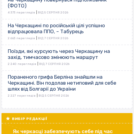
(ФОТО)
|
4 373 переглядів
ВІД 5 СЕРПНЯ 2026
На Черкащині по російській цілі успішно
відпрацювала ППО, – Табурець
|
2 663 переглядів
ВІД 7 СЕРПНЯ 2026
Поїзди, які курсують через Черкащину на
захід, тимчасово змінюють маршрут
|
2 240 переглядів
ВІД 7 СЕРПНЯ 2026
Пораненого грифа Берліна знайшли на
Черкащині. Він подолав нетиповий для себе
шлях від Болгарії до України
|
2 227 переглядів
ВІД 5 СЕРПНЯ 2026
ВИБІР РЕДАКЦІЇ
Як черкасці забезпечують себе під час