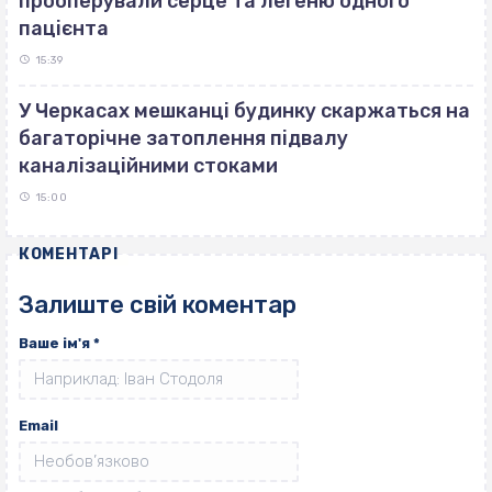
прооперували серце та легеню одного
пацієнта
15:39
У Черкасах мешканці будинку скаржаться на
багаторічне затоплення підвалу
каналізаційними стоками
15:00
КОМЕНТАРІ
Залиште свій коментар
Ваше ім'я
*
Email