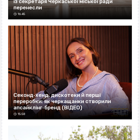
із секретаря Черкаської міської ради
перенесли
16:45
Секонд‐хенд, дискотеки й перші
переробки: як черкащанки створили
апсайклінг‐бренд (ВІДЕО)
15:58