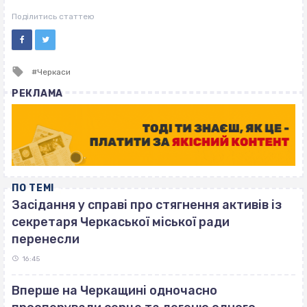
ВІСІМНАДЦЯТЬ ТРИ НУЛІ
ВІСІМНАДЦЯТЬ ТРИ НУЛІ
Поділитись статтею
Tagged
Черкаси
with
РЕКЛАМА
ПО ТЕМІ
Засідання у справі про стягнення активів із
секретаря Черкаської міської ради
перенесли
16:45
Вперше на Черкащині одночасно