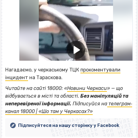
Нагадаємо, у черкаському ТЦК
прокоментували
інцидент
на Тараскова.
Читайте на сайті 18000: «
Новини Черкаси
» — що
відбувається в місті та області.
Без маніпуляцій та
ВІСІМНАДЦЯТЬ ТРИ НУЛІ
неперевіреної інформації.
Підписуйся на
телеграм‐
ВІСІМНАДЦЯТЬ ТРИ НУЛІ
ВІСІМНАДЦЯТЬ ТРИ НУЛІ
канал 18000 | «Шо там у Черкасах?»
ВІСІМНАДЦЯТЬ ТРИ НУЛІ
ВІСІМНАДЦЯТЬ ТРИ НУЛІ
ВІСІМНАДЦЯТЬ ТРИ НУЛІ
Підписуйтеся на нашу сторінку у Facebook