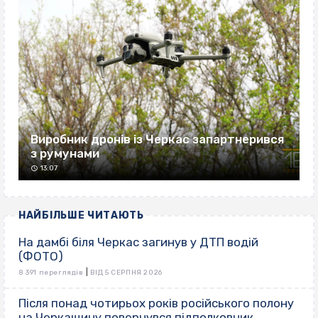
Виробник дронів із Черкас запартнерився
з румунами
13:07
НАЙБІЛЬШЕ ЧИТАЮТЬ
На дамбі біля Черкас загинув у ДТП водій
(ФОТО)
|
8 391 переглядів
ВІД 5 СЕРПНЯ 2026
Після понад чотирьох років російського полону
на Черкащину повернувся підполковник