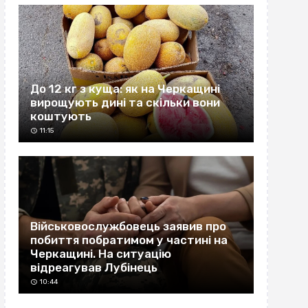
До 12 кг з куща: як на Черкащині
вирощують дині та скільки вони
коштують
11:15
Військовослужбовець заявив про
побиття побратимом у частині на
Черкащині. На ситуацію
відреагував Лубінець
10:44