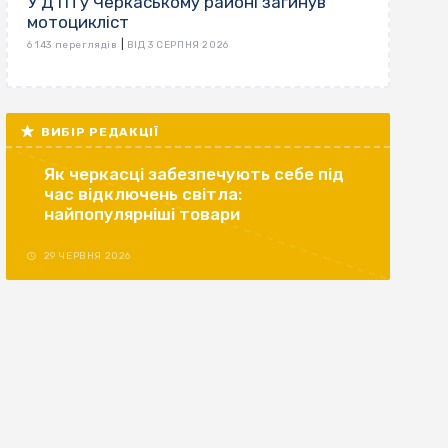
У ДТП у Черкаському районі загинув
мотоцикліст
|
6 143 переглядів
ВІД 3 СЕРПНЯ 2026
ВИБІР РЕДАКЦІЇ
Як черкасці забезпечують себе під
час відключень світла:
найпопулярніші товари
29 ЧЕРВНЯ 2026