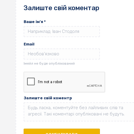
Залиште свій коментар
Ваше ім'я
*
Email
Залиште свій коментр