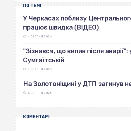
ПО ТЕМІ
У Черкасах поблизу Центрального 
працює швидка (ВІДЕО)
4 СЕРПНЯ 2026
"Зізнався, що випив після аварії"
Сумгаїтській
4 СЕРПНЯ 2026
На Золотоніщині у ДТП загинув н
4 СЕРПНЯ 2026
КОМЕНТАРІ