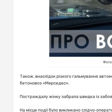
Фото
Також, внаслідок різкого гальмування автом
бетоновоз «Мерседес».
Постраждалу жінку забрала швидка із забоя
На місце події було викликано слідчо‐операт