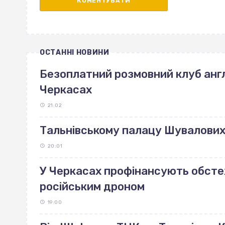
ОСТАННІ НОВИНИ
Безоплатний розмовний клуб англ
Черкасах
21:02
Тальнівському палацу Шувалових 
20:01
У Черкасах профінансують обст
російським дроном
19:00