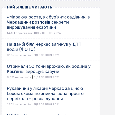
НАЙБІЛЬШЕ ЧИТАЮТЬ
«Маракуя росте, як бур’ян»: садівник із
Черкащини розповів секрети
вирощування екзотики
|
14 381 переглядів
ВІД 2 СЕРПНЯ 2026
На дамбі біля Черкас загинув у ДТП
водій (ФОТО)
|
8 186 переглядів
ВІД 5 СЕРПНЯ 2026
Отримали 50 тонн врожаю: як родина у
Кам’янці вирощує кавуни
|
8 021 переглядів
ВІД 1 СЕРПНЯ 2026
Рукавички у лікарні Черкас за ціною
Lexus: схема не зникла, вона просто
переїхала – розслідування
|
6 302 переглядів
ВІД 3 СЕРПНЯ 2026