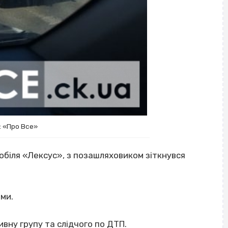
: «Про Все»
обіля «Лексус», з позашляховиком зіткнувся
ми.
ивну групу та слідчого по ДТП.