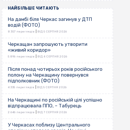
НАЙБІЛЬШЕ ЧИТАЮТЬ
На дамбі біля Черкас загинув у ДТП
водій (ФОТО)
|
8 357 переглядів
ВІД 5 СЕРПНЯ 2026
Черкащан запрошують утворити
«живий коридор»
|
5 896 переглядів
ВІД 4 СЕРПНЯ 2026
Після понад чотирьох років російського
полону на Черкащину повернувся
підполковник (ФОТО)
|
4 335 переглядів
ВІД 5 СЕРПНЯ 2026
На Черкащині по російській цілі успішно
відпрацювала ППО, – Табурець
|
2 646 переглядів
ВІД 7 СЕРПНЯ 2026
У Черкасах поблизу Центрального