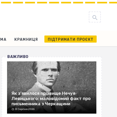
АМА
КРАМНИЦЯ
ПІДТРИМАТИ ПРОЄКТ
ВАЖЛИВО
Як з’явилося прізвище Нечуя‐
Левицького: маловідомий факт про
письменника з Черкащини
8 Серпня 2026