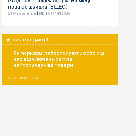
стадіону сталася аварія. На місці
працює швидка (ВІДЕО)
|
2 579 переглядів
ВІД 4 СЕРПНЯ 2026
ВИБІР РЕДАКЦІЇ
Як черкасці забезпечують себе під
час відключень світла:
найпопулярніші товари
29 ЧЕРВНЯ 2026