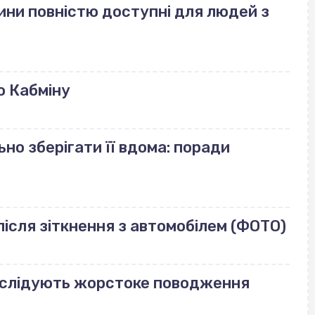
ини повністю доступні для людей з
ю Кабміну
но зберігати її вдома: поради
ісля зіткнення з автомобілем (ФОТО)
озслідують жорстоке поводження