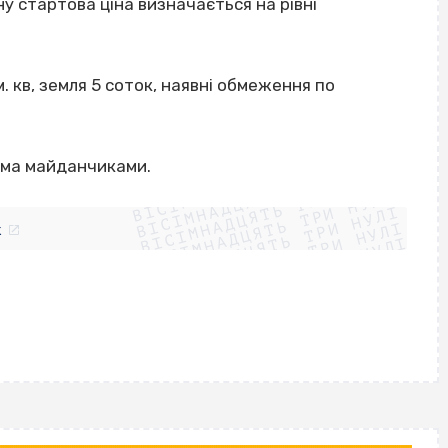
у стартова ціна визначається на рівні
м. кв, земля 5 соток, наявні обмеження по
ВІСІМНАДЦЯТЬ ТРИ НУЛІ
сіма майданчиками.
ВІСІМНАДЦЯТЬ ТРИ НУЛІ
ВІСІМНАДЦЯТЬ ТРИ НУЛІ
ВІСІМНАДЦЯТЬ ТРИ НУЛІ
ВІСІМНАДЦЯТЬ ТРИ НУЛІ
ВІСІМНАДЦЯТЬ ТРИ НУЛІ
k
ВІСІМНАДЦЯТЬ ТРИ НУЛІ
ВІСІМНАДЦЯТЬ ТРИ НУЛІ