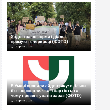
Ходою за реформи і діалог
прямують черкасці (ФОТО)
7 Серпня 2026
В Умані оновили айдентику: скільки
її створювали, яка її вартість та
чому презентували зараз (ФОТО)
7 Серпня 2026