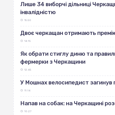
Лише 34 виборчі дільниці Черкащ
інвалідністю
15:50
Двоє черкащан отримають премі
14:15
Як обрати стиглу диню та правиль
фермерки з Черкащини
12:45
У Мошнах велосипедист загинув п
11:14
Напав на собак: на Черкащині р
10:27