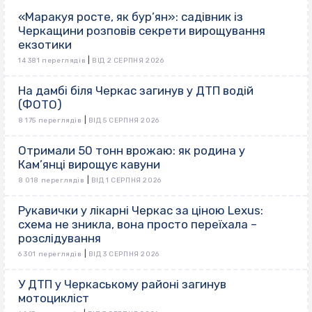
«Маракуя росте, як бур’ян»: садівник із
Черкащини розповів секрети вирощування
екзотики
|
14 381 переглядів
ВІД 2 СЕРПНЯ 2026
На дамбі біля Черкас загинув у ДТП водій
(ФОТО)
|
8 175 переглядів
ВІД 5 СЕРПНЯ 2026
Отримали 50 тонн врожаю: як родина у
Кам’янці вирощує кавуни
|
8 018 переглядів
ВІД 1 СЕРПНЯ 2026
Рукавички у лікарні Черкас за ціною Lexus:
схема не зникла, вона просто переїхала –
розслідування
|
6 301 переглядів
ВІД 3 СЕРПНЯ 2026
У ДТП у Черкаському районі загинув
мотоцикліст