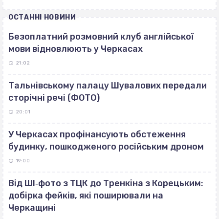
ОСТАННІ НОВИНИ
Безоплатний розмовний клуб англійської
мови відновлюють у Черкасах
21:02
Тальнівському палацу Шувалових передали
сторічні речі (ФОТО)
20:01
У Черкасах профінансують обстеження
будинку, пошкодженого російським дроном
19:00
Від ШІ‐фото з ТЦК до Тренкіна з Корецьким:
добірка фейків, які поширювали на
Черкащині