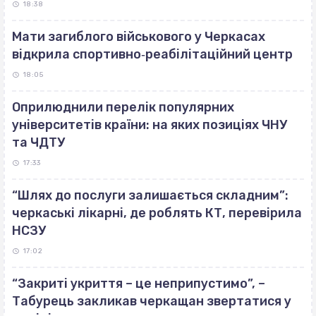
18:38
Мати загиблого військового у Черкасах
відкрила спортивно‐реабілітаційний центр
18:05
Оприлюднили перелік популярних
університетів країни: на яких позиціях ЧНУ
та ЧДТУ
17:33
“Шлях до послуги залишається складним”:
черкаські лікарні, де роблять КТ, перевірила
НСЗУ
17:02
“Закриті укриття – це неприпустимо”, –
Табурець закликав черкащан звертатися у