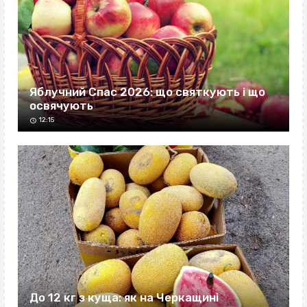
Яблучний Спас 2026: що святкують і що
освячують
12:15
До 12 кг з куща: як на Черкащині