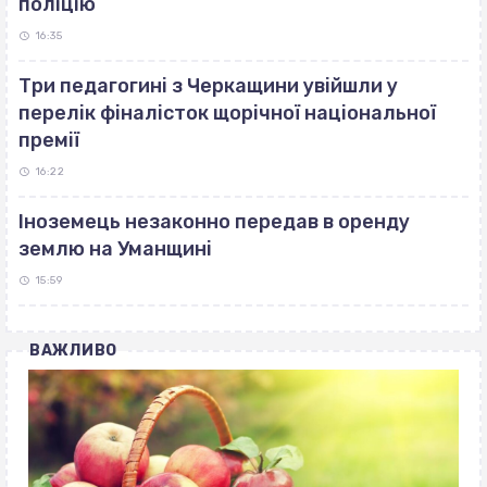
поліцію
16:35
Три педагогині з Черкащини увійшли у
перелік фіналісток щорічної національної
премії
16:22
Іноземець незаконно передав в оренду
землю на Уманщині
15:59
ВАЖЛИВО