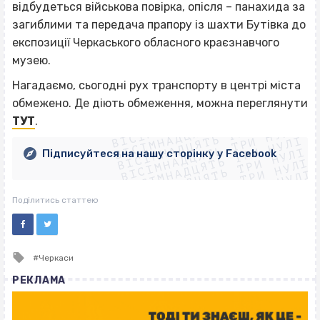
відбудеться військова повірка, опісля – панахида за
загиблими та передача прапору із шахти Бутівка до
експозиції Черкаського обласного краєзнавчого
музею.
Нагадаємо, сьогодні рух транспорту в центрі міста
ВІСІМНАДЦЯТЬ ТРИ НУЛІ
обмежено. Де діють обмеження, можна переглянути
ВІСІМНАДЦЯТЬ ТРИ НУЛІ
ВІСІМНАДЦЯТЬ ТРИ НУЛІ
ТУТ
.
ВІСІМНАДЦЯТЬ ТРИ НУЛІ
ВІСІМНАДЦЯТЬ ТРИ НУЛІ
ВІСІМНАДЦЯТЬ ТРИ НУЛІ
Підписуйтеся на нашу сторінку у Facebook
ВІСІМНАДЦЯТЬ ТРИ НУЛІ
ВІСІМНАДЦЯТЬ ТРИ НУЛІ
Поділитись статтею
Tagged
Черкаси
with
РЕКЛАМА