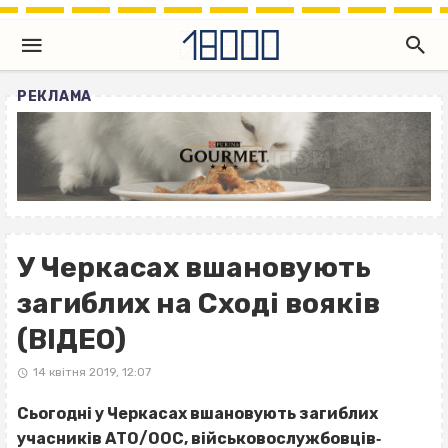
РЕКЛАМА
У Черкасах вшановують
загиблих на Сході вояків
(ВІДЕО)
14 квітня 2019, 12:07
Сьогодні у Черкасах вшановують загиблих
учасників АТО/ООС, військовослужбовців‐