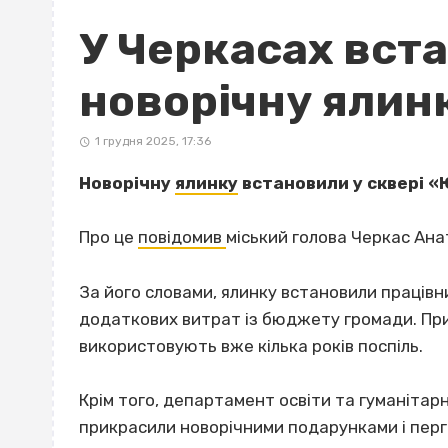
У Черкасах вст
новорічну ялинк
1 грудня 2025, 17:36
Новорічну
ялинку
встановили у сквері «
Про це
повідомив
міський голова Черкас Ана
За його словами, ялинку встановили працівн
додаткових витрат із бюджету громади. При
використовують вже кілька років поспіль.
Крім того, департамент освіти та гуманітарн
прикрасили новорічними подарунками і перг