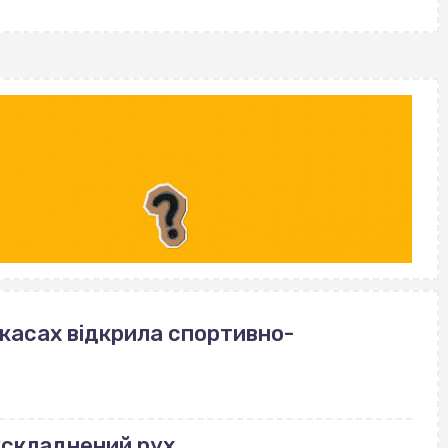
ркасах відкрила спортивно-
ускладнений рух