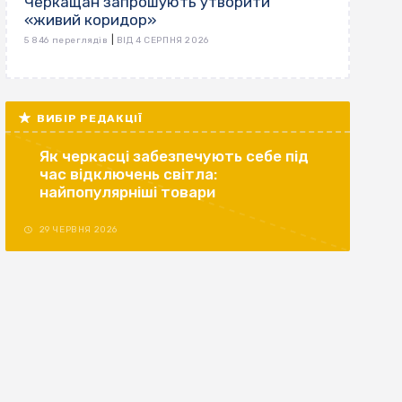
Черкащан запрошують утворити
«живий коридор»
|
5 846 переглядів
ВІД 4 СЕРПНЯ 2026
ВИБІР РЕДАКЦІЇ
Як черкасці забезпечують себе під
час відключень світла:
найпопулярніші товари
29 ЧЕРВНЯ 2026