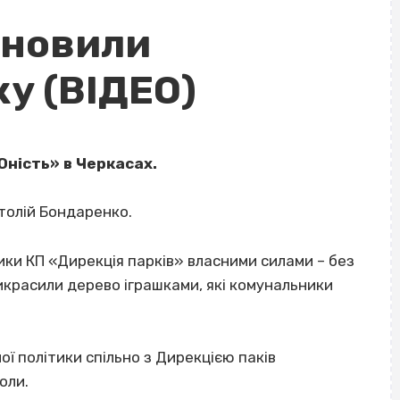
ановили
у (ВІДЕО)
Юність» в Черкасах.
толій Бондаренко.
ики КП «Дирекція парків» власними силами – без
красили дерево іграшками, які комунальники
ої політики спільно з Дирекцією паків
оли.