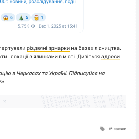
 стартували
різдвяні ярмарки
на базах лісництва,
і локації з ялинками в місті. Дивіться
адреси
.
цію в Черкасах та Україні. Підписуйся на
ВІСІМНАДЦЯТЬ ТРИ НУЛІ
?»
ВІСІМНАДЦЯТЬ ТРИ НУЛІ
ВІСІМНАДЦЯТЬ ТРИ НУЛІ
ВІСІМНАДЦЯТЬ ТРИ НУЛІ
ВІСІМНАДЦЯТЬ ТРИ НУЛІ
ВІСІМНАДЦЯТЬ ТРИ НУЛІ
k
ВІСІМНАДЦЯТЬ ТРИ НУЛІ
ВІСІМНАДЦЯТЬ ТРИ НУЛІ
Tagged
Черкаси
with