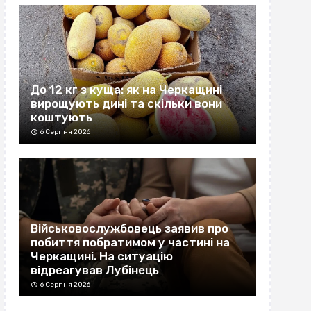
До 12 кг з куща: як на Черкащині
вирощують дині та скільки вони
коштують
6 Серпня 2026
Військовослужбовець заявив про
побиття побратимом у частині на
Черкащині. На ситуацію
відреагував Лубінець
6 Серпня 2026