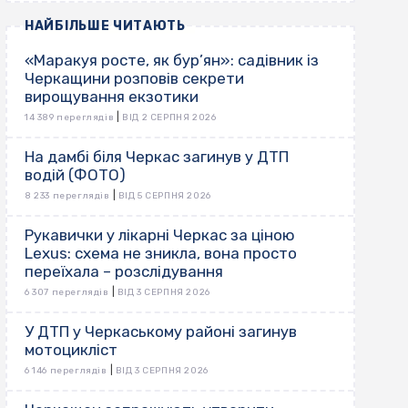
НАЙБІЛЬШЕ ЧИТАЮТЬ
«Маракуя росте, як бур’ян»: садівник із
Черкащини розповів секрети
вирощування екзотики
|
14 389 переглядів
ВІД 2 СЕРПНЯ 2026
На дамбі біля Черкас загинув у ДТП
водій (ФОТО)
|
8 233 переглядів
ВІД 5 СЕРПНЯ 2026
Рукавички у лікарні Черкас за ціною
Lexus: схема не зникла, вона просто
переїхала – розслідування
|
6 307 переглядів
ВІД 3 СЕРПНЯ 2026
У ДТП у Черкаському районі загинув
мотоцикліст
|
6 146 переглядів
ВІД 3 СЕРПНЯ 2026