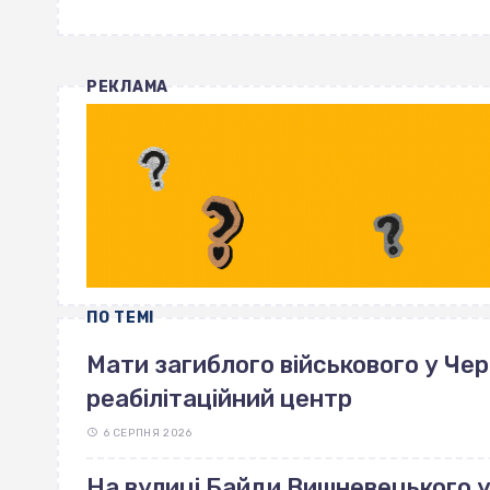
РЕКЛАМА
ПО ТЕМІ
Мати загиблого військового у Че
реабілітаційний центр
6 СЕРПНЯ 2026
На вулиці Байди Вишневецького 