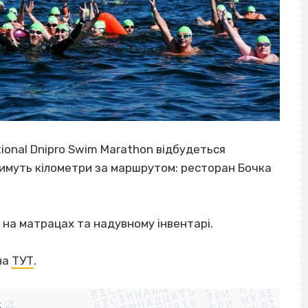
ational Dnipro Swim Marathon відбудеться
тимуть кілометри за маршрутом: ресторан Бочка
 на матрацах та надувному інвентарі.
ВІСІМНАДЦЯТЬ ТРИ НУЛІ
на
ТУТ
.
ВІСІМНАДЦЯТЬ ТРИ НУЛІ
ВІСІМНАДЦЯТЬ ТРИ НУЛІ
ВІСІМНАДЦЯТЬ ТРИ НУЛІ
k