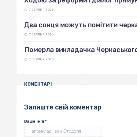
Ходою за реформи і діалог пряму
7 СЕРПНЯ 2026
Два сонця можуть помітити черка
7 СЕРПНЯ 2026
Померла викладачка Черкаськог
7 СЕРПНЯ 2026
КОМЕНТАРІ
Залиште свій коментар
Ваше ім'я
*