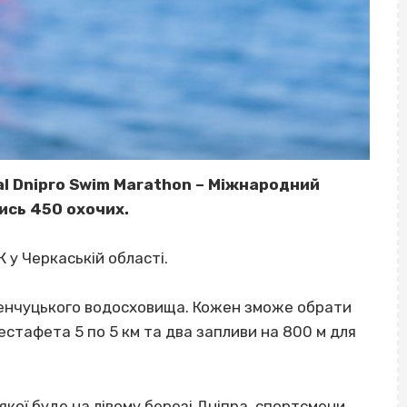
nal Dnipro Swim Marathon – Міжнародний
ись 450 охочих.
К у Черкаській області.
менчуцького водосховища. Кожен зможе обрати
я естафета 5 по 5 км та два запливи на 800 м для
якої буде на лівому березі Дніпра, спортсмени