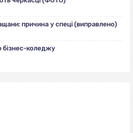
ють черкасці (ФОТО)
щани: причина у спеці (виправлено)
о бізнес-коледжу