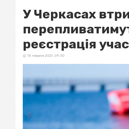
У Черкасах втр
перепливатимут
реєстрація уча
15 червня 2021, 09:30