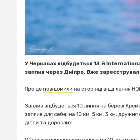
У Черкасах відбудеться 13‐й Internatio
заплив через Дніпро. Вже зареєструвал
Про це
повідомили
на сторінці відділення НО
Заплив відбудеться 10 липня на березі Кре
заплив для себе: на 10 км, 5 км, 3 км, дружн
дітей та дорослих.
Обравши основну дистанцію на 10 км, старт 