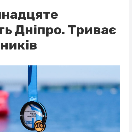
инадцяте
ь Дніпро. Триває
сників