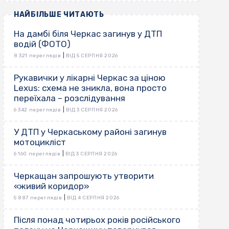
НАЙБІЛЬШЕ ЧИТАЮТЬ
На дамбі біля Черкас загинув у ДТП
водій (ФОТО)
|
8 321 переглядів
ВІД 5 СЕРПНЯ 2026
Рукавички у лікарні Черкас за ціною
Lexus: схема не зникла, вона просто
переїхала – розслідування
|
6 342 переглядів
ВІД 3 СЕРПНЯ 2026
У ДТП у Черкаському районі загинув
мотоцикліст
|
6 160 переглядів
ВІД 3 СЕРПНЯ 2026
Черкащан запрошують утворити
«живий коридор»
|
5 887 переглядів
ВІД 4 СЕРПНЯ 2026
Після понад чотирьох років російського