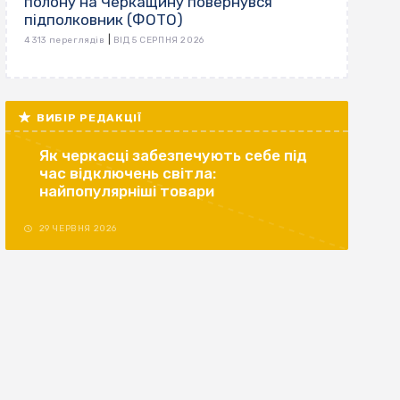
полону на Черкащину повернувся
підполковник (ФОТО)
|
4 313 переглядів
ВІД 5 СЕРПНЯ 2026
ВИБІР РЕДАКЦІЇ
Як черкасці забезпечують себе під
час відключень світла:
найпопулярніші товари
29 ЧЕРВНЯ 2026