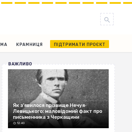
АМА
КРАМНИЦЯ
ПІДТРИМАТИ ПРОЄКТ
ВАЖЛИВО
Як з’явилося прізвище Нечуя‐
Левицького: маловідомий факт про
письменника з Черкащини
12:40