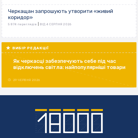
Черкащан запрошують утворити «живий
коридор»
|
5 874 переглядів
ВІД 4 СЕРПНЯ 2026
ВИБІР РЕДАКЦІЇ
Як черкасці забезпечують себе під час
відключень світла: найпопулярніші товари
29 ЧЕРВНЯ 2026