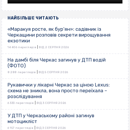
НАЙБІЛЬШЕ ЧИТАЮТЬ
«Маракуя росте, як бур’ян»: садівник із
Черкащини розповів секрети вирощування
екзотики
|
14 406 переглядів
ВІД 2 СЕРПНЯ 2026
На дамбі біля Черкас загинув у ДТП водій
(ФОТО)
|
8 288 переглядів
ВІД 5 СЕРПНЯ 2026
Рукавички у лікарні Черкас за ціною Lexus:
схема не зникла, вона просто переїхала –
розслідування
|
6 333 переглядів
ВІД 3 СЕРПНЯ 2026
У ДТП у Черкаському районі загинув
мотоцикліст
|
6 157 переглядів
ВІД 3 СЕРПНЯ 2026