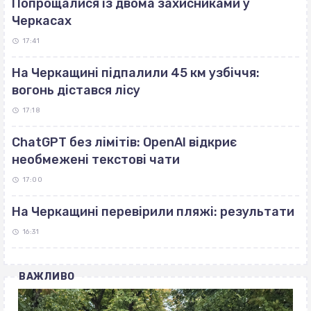
Попрощалися із двома захисниками у
Черкасах
17:41
На Черкащині підпалили 45 км узбіччя:
вогонь дістався лісу
17:18
ChatGPT без лімітів: OpenAI відкриє
необмежені текстові чати
17:00
На Черкащині перевірили пляжі: результати
16:31
ВАЖЛИВО