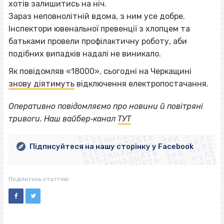
хотів залишитись на ніч.
Зараз неповнолітній вдома, з ним усе добре.
Інспектори ювенальної превенції з хлопцем та
батьками провели профілактичну роботу, аби
подібних випадків надалі не виникало.
Як повідомляв «18000», сьогодні на Черкащині
знову діятимуть
відключення електропостачання.
Оперативно повідомляємо про новини й повітряні
ВІСІМНАДЦЯТЬ ТРИ НУЛІ
ВІСІМНАДЦЯТЬ ТРИ НУЛІ
тривоги. Наш вайбер‐канал
ТУТ
ВІСІМНАДЦЯТЬ ТРИ НУЛІ
ВІСІМНАДЦЯТЬ ТРИ НУЛІ
ВІСІМНАДЦЯТЬ ТРИ НУЛІ
ВІСІМНАДЦЯТЬ ТРИ НУЛІ
Підписуйтеся на нашу сторінку у Facebook
ВІСІМНАДЦЯТЬ ТРИ НУЛІ
ВІСІМНАДЦЯТЬ ТРИ НУЛІ
Поділитись статтею