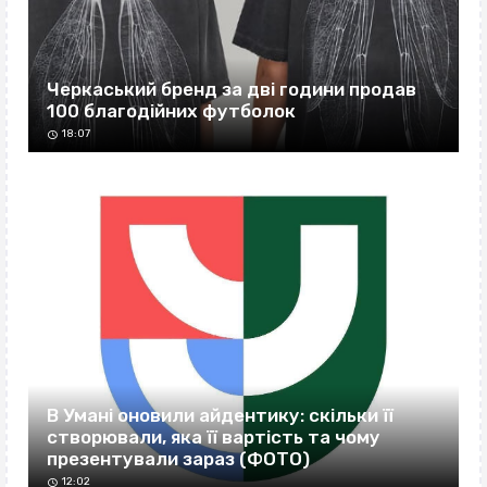
Черкаський бренд за дві години продав
100 благодійних футболок
18:07
В Умані оновили айдентику: скільки її
створювали, яка її вартість та чому
презентували зараз (ФОТО)
12:02