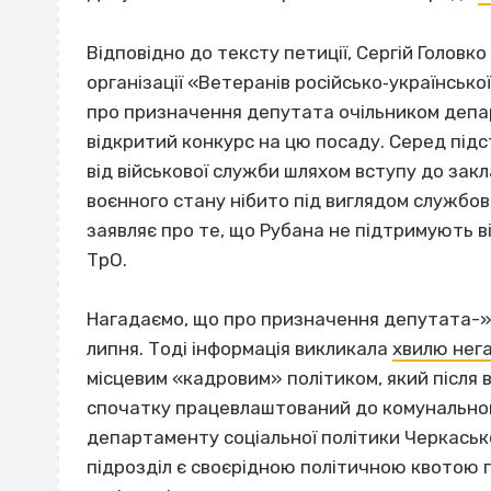
Відповідно до тексту петиції, Сергій Головко
організації «Ветеранів російсько‐українськ
про призначення депутата очільником депа
відкритий конкурс на цю посаду. Серед підс
від військової служби шляхом вступу до закла
воєнного стану нібито під виглядом службов
заявляє про те, що Рубана не підтримують в
ТрО.
Нагадаємо, що про призначення депутата-»
липня. Тоді інформація викликала
хвилю нег
місцевим «кадровим» політиком, який після 
спочатку працевлаштований до комунального
департаменту соціальної політики Черкасько
підрозділ є своєрідною політичною квотою 