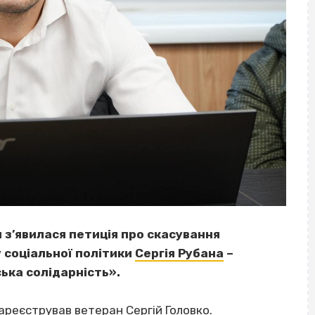
я з’явилася петиція про скасування
соціальної політики
Сергія Рубана
–
ька солідарність».
ареєстрував
ветеран Сергій Головко.