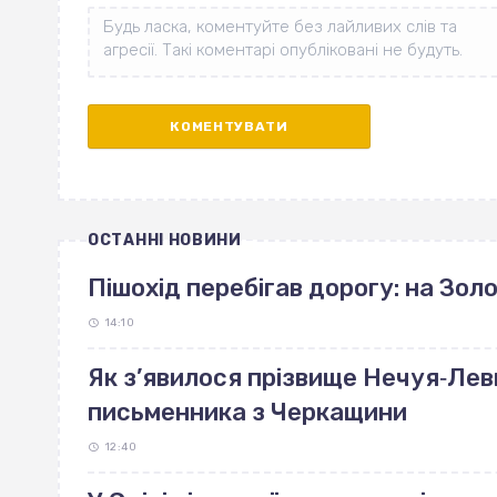
ОСТАННІ НОВИНИ
Пішохід перебігав дорогу: на Зо
14:10
Як з’явилося прізвище Нечуя‐Лев
письменника з Черкащини
12:40