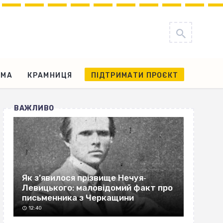
АМА
КРАМНИЦЯ
ПІДТРИМАТИ ПРОЄКТ
ВАЖЛИВО
Як з’явилося прізвище Нечуя‐
Левицького: маловідомий факт про
письменника з Черкащини
12:40