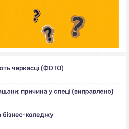
ють черкасці (ФОТО)
щани: причина у спеці (виправлено)
о бізнес-коледжу