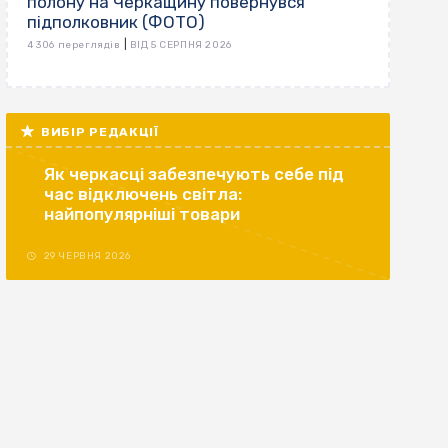
полону на Черкащину повернувся
підполковник (ФОТО)
|
4 306 переглядів
ВІД 5 СЕРПНЯ 2026
ВИБІР РЕДАКЦІЇ
Як черкасці забезпечують себе під
час відключень світла:
найпопулярніші товари
29 ЧЕРВНЯ 2026