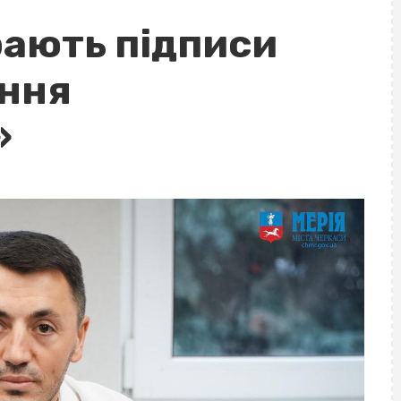
рають підписи
ення
»