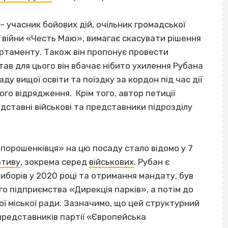
 – учасник бойових дій, очільник громадської
ої війни «Честь Маю», вимагає скасувати рішення
ртаменту. Також він пропонує провести
тав для цього він вбачає нібито ухилення Рубана
ду вищої освіти та поїздку за кордон під час дії
ого відрядження. Крім того, автор петиції
ідставні військові та представники підрозділу
порошенківця» на цю посаду стало відомо у 7
ативу
, зокрема серед
військових
. Рубан є
виборів у 2020 році та отримання мандату, був
 підприємства «Дирекція парків», а потім до
ї міської ради. Зазначимо, що цей структурний
представників партії «Європейська