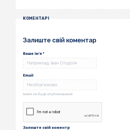
КОМЕНТАРІ
Залиште свій коментар
Ваше ім'я
*
Email
Залиште свій коментр