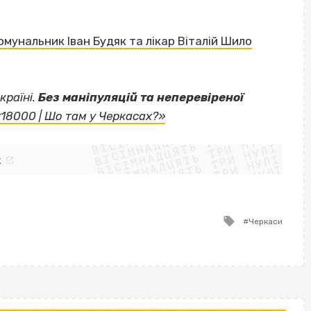
мунальник Іван Будяк та лікар Віталій Шило
країні.
Без маніпуляцій та неперевіреної
ВІСІМНАДЦЯТЬ ТРИ НУЛІ
«18000 | Шо там у Черкасах?»
ВІСІМНАДЦЯТЬ ТРИ НУЛІ
ВІСІМНАДЦЯТЬ ТРИ НУЛІ
ВІСІМНАДЦЯТЬ ТРИ НУЛІ
ВІСІМНАДЦЯТЬ ТРИ НУЛІ
ВІСІМНАДЦЯТЬ ТРИ НУЛІ
k
ВІСІМНАДЦЯТЬ ТРИ НУЛІ
ВІСІМНАДЦЯТЬ ТРИ НУЛІ
Tagged
Черкаси
with