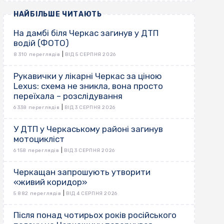
НАЙБІЛЬШЕ ЧИТАЮТЬ
На дамбі біля Черкас загинув у ДТП
водій (ФОТО)
|
8 310 переглядів
ВІД 5 СЕРПНЯ 2026
Рукавички у лікарні Черкас за ціною
Lexus: схема не зникла, вона просто
переїхала – розслідування
|
6 338 переглядів
ВІД 3 СЕРПНЯ 2026
У ДТП у Черкаському районі загинув
мотоцикліст
|
6 158 переглядів
ВІД 3 СЕРПНЯ 2026
Черкащан запрошують утворити
«живий коридор»
|
5 882 переглядів
ВІД 4 СЕРПНЯ 2026
Після понад чотирьох років російського