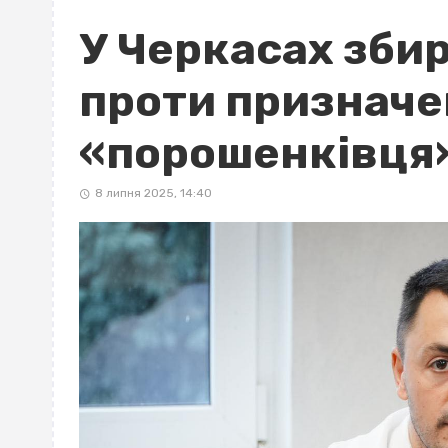
У Черкасах зби
проти признач
«порошенківця
8 липня 2025, 14:40