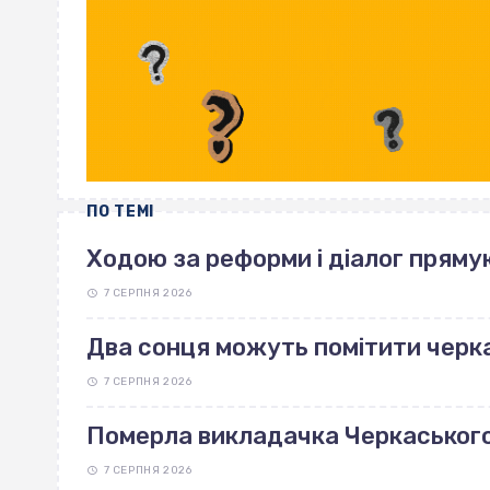
ПО ТЕМІ
Ходою за реформи і діалог пряму
7 СЕРПНЯ 2026
Два сонця можуть помітити черка
7 СЕРПНЯ 2026
Померла викладачка Черкаськог
7 СЕРПНЯ 2026