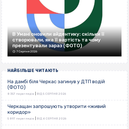
В Умані оновили айдентику: скільки її
створювали, яка її вартість та чому
презентували зараз (ФОТО)
7 Серпня 2026
НАЙБІЛЬШЕ ЧИТАЮТЬ
На дамбі біля Черкас загинув у ДТП водій
(ФОТО)
|
8 357 переглядів
ВІД 5 СЕРПНЯ 2026
Черкащан запрошують утворити «живий
коридор»
|
5 897 переглядів
ВІД 4 СЕРПНЯ 2026