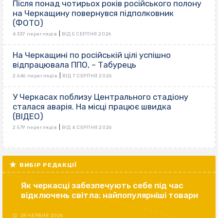
Після понад чотирьох років російського полону
на Черкащину повернувся підполковник
(ФОТО)
|
4 337 переглядів
ВІД 5 СЕРПНЯ 2026
На Черкащині по російській цілі успішно
відпрацювала ППО, – Табурець
|
2 646 переглядів
ВІД 7 СЕРПНЯ 2026
У Черкасах поблизу Центрального стадіону
сталася аварія. На місці працює швидка
(ВІДЕО)
|
2 579 переглядів
ВІД 4 СЕРПНЯ 2026
ВИБІР РЕДАКЦІЇ
Як черкасці забезпечують себе під час
відключень світла: найпопулярніші товари
29 ЧЕРВНЯ 2026