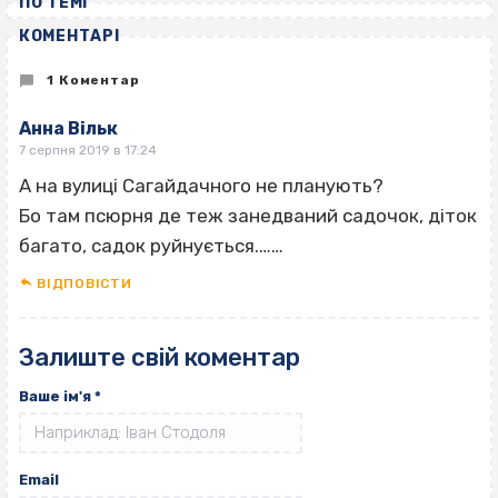
ПО ТЕМІ
КОМЕНТАРІ
1 Коментар
Анна Вільк
7 серпня 2019 в 17:24
А на вулиці Сагайдачного не планують?
Бо там псюрня де теж занедваний садочок, діток
багато, садок руйнується.……
ВІДПОВІCТИ
Залиште свій коментар
Ваше ім'я
*
Email