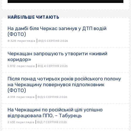
НАЙБІЛЬШЕ ЧИТАЮТЬ
На дамбі біля Черкас загинув у ДТП водій
(ФОТО)
|
8 328 переглядів
ВІД 5 СЕРПНЯ 2026
Черкащан запрошують утворити «живий
коридор»
|
5 892 переглядів
ВІД 4 СЕРПНЯ 2026
Після понад чотирьох років російського полону
на Черкащину повернувся підполковник
(ФОТО)
|
4 318 переглядів
ВІД 5 СЕРПНЯ 2026
На Черкащині по російській цілі успішно
відпрацювала ППО, – Табурець
|
2 633 переглядів
ВІД 7 СЕРПНЯ 2026