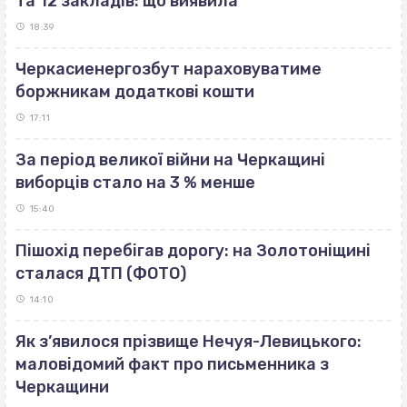
та 12 закладів: що виявила
18:39
Черкасиенергозбут нараховуватиме
боржникам додаткові кошти
17:11
За період великої війни на Черкащині
виборців стало на 3 % менше
15:40
Пішохід перебігав дорогу: на Золотоніщині
сталася ДТП (ФОТО)
14:10
Як з’явилося прізвище Нечуя-Левицького:
маловідомий факт про письменника з
Черкащини