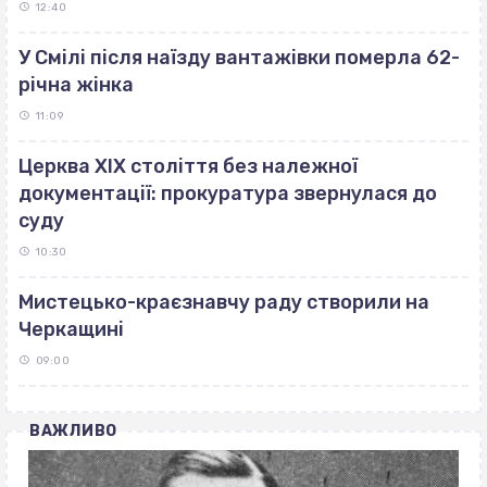
12:40
У Смілі після наїзду вантажівки померла 62-
річна жінка
11:09
Церква ХІХ століття без належної
документації: прокуратура звернулася до
суду
10:30
Мистецько-краєзнавчу раду створили на
Черкащині
09:00
ВАЖЛИВО