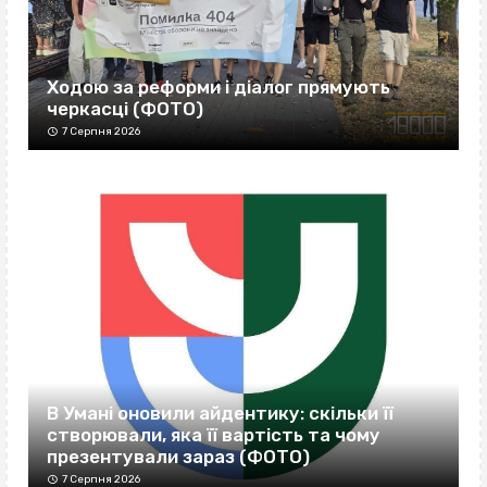
Ходою за реформи і діалог прямують
черкасці (ФОТО)
7 Серпня 2026
В Умані оновили айдентику: скільки її
створювали, яка її вартість та чому
презентували зараз (ФОТО)
7 Серпня 2026