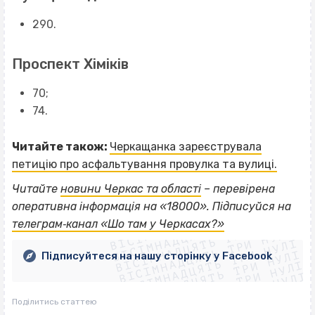
290.
Проспект Хіміків
70;
74.
Читайте також:
Черкащанка зареєструвала
петицію про асфальтування провулка та вулиці.
Читайте
новини Черкас та області
– перевірена
ВІСІМНАДЦЯТЬ ТРИ НУЛІ
оперативна інформація на «18000». Підписуйся на
ВІСІМНАДЦЯТЬ ТРИ НУЛІ
ВІСІМНАДЦЯТЬ ТРИ НУЛІ
телеграм‐канал «Шо там у Черкасах?»
ВІСІМНАДЦЯТЬ ТРИ НУЛІ
ВІСІМНАДЦЯТЬ ТРИ НУЛІ
ВІСІМНАДЦЯТЬ ТРИ НУЛІ
Підписуйтеся на нашу сторінку у Facebook
ВІСІМНАДЦЯТЬ ТРИ НУЛІ
ВІСІМНАДЦЯТЬ ТРИ НУЛІ
Поділитись статтею