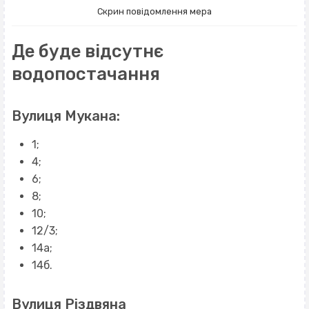
Скрин повідомлення мера
Де буде відсутнє
водопостачання
Вулиця Мукана:
1;
4;
6;
8;
10;
12/3;
14а;
14б.
Вулиця Різдвяна