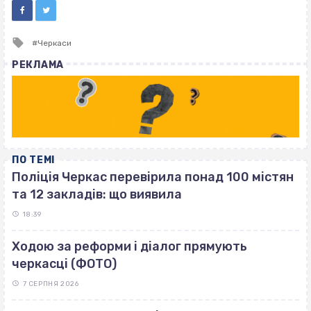
Tagged
Черкаси
with
РЕКЛАМА
ПО ТЕМІ
Поліція Черкас перевірила понад 100 містян
та 12 закладів: що виявила
18:39
Ходою за реформи і діалог прямують
черкасці (ФОТО)
7 СЕРПНЯ 2026