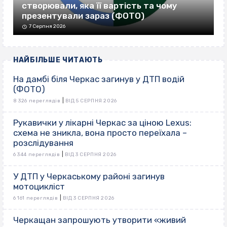
створювали, яка її вартість та чому
презентували зараз (ФОТО)
7 Серпня 2026
НАЙБІЛЬШЕ ЧИТАЮТЬ
На дамбі біля Черкас загинув у ДТП водій
(ФОТО)
|
8 326 переглядів
ВІД 5 СЕРПНЯ 2026
Рукавички у лікарні Черкас за ціною Lexus:
схема не зникла, вона просто переїхала –
розслідування
|
6 344 переглядів
ВІД 3 СЕРПНЯ 2026
У ДТП у Черкаському районі загинув
мотоцикліст
|
6 161 переглядів
ВІД 3 СЕРПНЯ 2026
Черкащан запрошують утворити «живий