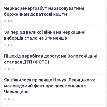
Черкасиенергозбут нараховуватиме
боржникам додаткові кошти
17:11
За період великої війни на Черкащині
виборців стало на 3 % менше
15:40
Пішохід перебігав дорогу: на Золотоніщині
сталася ДТП (ФОТО)
14:10
Як з’явилося прізвище Нечуя-Левицького:
маловідомий факт про письменника з
Черкащини
12:40