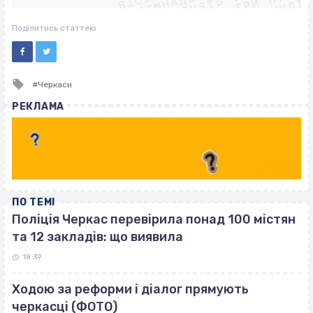
ВІСІМНАДЦЯТЬ ТРИ НУЛІ
ВІСІМНАДЦЯТЬ ТРИ НУЛІ
ВІСІМНАДЦЯТЬ ТРИ НУЛІ
Поділитись статтею
Tagged
Черкаси
with
РЕКЛАМА
ПО ТЕМІ
Поліція Черкас перевірила понад 100 містян
та 12 закладів: що виявила
18:39
Ходою за реформи і діалог прямують
черкасці (ФОТО)