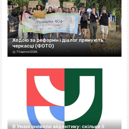
Ходою за реформи і діалог прямують
черкасці (ФОТО)
7 Серпня 2026
В Умані оновили айдентику: скільки її