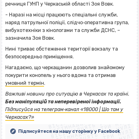
речниця ГУНП у Черкаській області Зоя Вовк.
- Наразі на місці працюють спеціальні служби,
наряд патрульної поліції, слідчо‐оперативна група,
вибухотехніки з кінологами та служби ДСНС, –
зазначила Зоя Вовк.
Нині триває обстеження території вокзалу та
безпосередньо приміщення.
Нагадаємо, що черкащанин дозволив знайомому
покурити конопель у нього вдома та отримав
умовний термін
.
Важливі новини про ситуацію в Черкасах та країні.
Без маніпуляцій та неперевіреної інформації.
ВІСІМНАДЦЯТЬ ТРИ НУЛІ
Підписуйся на телеграм‐канал «18000 | Шо там у
ВІСІМНАДЦЯТЬ ТРИ НУЛІ
ВІСІМНАДЦЯТЬ ТРИ НУЛІ
Черкасах?»
ВІСІМНАДЦЯТЬ ТРИ НУЛІ
ВІСІМНАДЦЯТЬ ТРИ НУЛІ
Підписуйтеся на нашу сторінку у Facebook