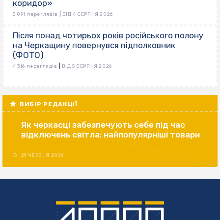
коридор»
|
5 891 переглядів
ВІД 4 СЕРПНЯ 2026
Після понад чотирьох років російського полону
на Черкащину повернувся підполковник
(ФОТО)
|
4 316 переглядів
ВІД 5 СЕРПНЯ 2026
ВИБІР РЕДАКЦІЇ
Як черкасці забезпечують себе під час
відключень світла: найпопулярніші товари
29 ЧЕРВНЯ 2026