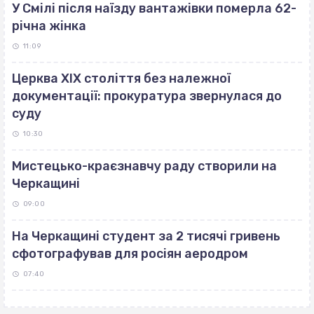
У Смілі після наїзду вантажівки померла 62-
річна жінка
11:09
Церква ХІХ століття без належної
документації: прокуратура звернулася до
суду
10:30
Мистецько-краєзнавчу раду створили на
Черкащині
09:00
На Черкащині студент за 2 тисячі гривень
сфотографував для росіян аеродром
07:40