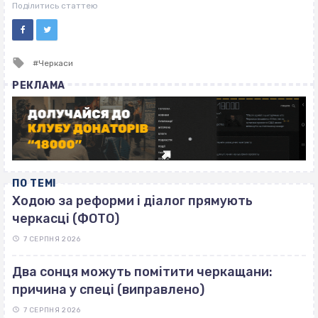
ВІСІМНАДЦЯТЬ ТРИ НУЛІ
Поділитись статтею
Tagged
Черкаси
with
РЕКЛАМА
ПО ТЕМІ
Ходою за реформи і діалог прямують
черкасці (ФОТО)
7 СЕРПНЯ 2026
Два сонця можуть помітити черкащани:
причина у спеці (виправлено)
7 СЕРПНЯ 2026