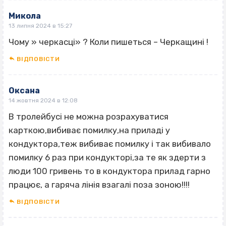
Микола
13 липня 2024 в 15:27
Чому » черкасці» ? Коли пишеться – Черкащині !
ВІДПОВІCТИ
Оксана
14 жовтня 2024 в 12:08
В тролейбусі не можна розрахуватися
карткою,вибиває помилку,на приладі у
кондуктора,теж вибиває помилку і так вибивало
помилку 6 раз при кондукторі,за те як здерти з
люди 100 гривень то в кондуктора прилад гарно
працює, а гаряча лінія взагалі поза зоною!!!!
ВІДПОВІCТИ