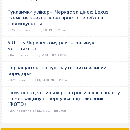
Рукавички у лікарні Черкас за ціною Lexus:
схема не зникла, вона просто переїхала –
розслідування
|
6 335 переглядів
ВІД 3 СЕРПНЯ 2026
У ДТП у Черкаському районі загинув
мотоцикліст
|
6 157 переглядів
ВІД 3 СЕРПНЯ 2026
Черкащан запрошують утворити «живий
коридор»
|
5 876 переглядів
ВІД 4 СЕРПНЯ 2026
Після понад чотирьох років російського полону
на Черкащину повернувся підполковник
(ФОТО)
|
4 297 переглядів
ВІД 5 СЕРПНЯ 2026