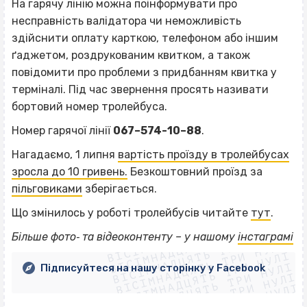
На гарячу лінію можна поінформувати про
несправність валідатора чи неможливість
здійснити оплату карткою, телефоном або іншим
ґаджетом, роздрукованим квитком, а також
повідомити про проблеми з придбанням квитка у
терміналі. Під час звернення просять називати
бортовий номер тролейбуса.
Номер гарячої лінії
067–574-10–88
.
Нагадаємо, 1 липня
вартість проїзду в тролейбусах
зросла до 10 гривень.
Безкоштовний проїзд за
пільговиками
зберігається.
Що змінилось у роботі тролейбусів читайте
тут
.
ВІСІМНАДЦЯТЬ ТРИ НУЛІ
ВІСІМНАДЦЯТЬ ТРИ НУЛІ
ВІСІМНАДЦЯТЬ ТРИ НУЛІ
Більше фото‐ та відеоконтенту – у нашому
інстаграмі
ВІСІМНАДЦЯТЬ ТРИ НУЛІ
ВІСІМНАДЦЯТЬ ТРИ НУЛІ
ВІСІМНАДЦЯТЬ ТРИ НУЛІ
Підписуйтеся на нашу сторінку у Facebook
ВІСІМНАДЦЯТЬ ТРИ НУЛІ