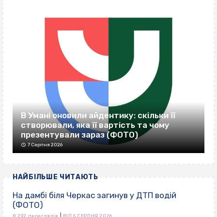
В Умані оновили айдентику: скільки її
створювали, яка її вартість та чому
презентували зараз (ФОТО)
7 Серпня 2026
НАЙБІЛЬШЕ ЧИТАЮТЬ
На дамбі біля Черкас загинув у ДТП водій
(ФОТО)
|
8 292 переглядів
ВІД 5 СЕРПНЯ 2026