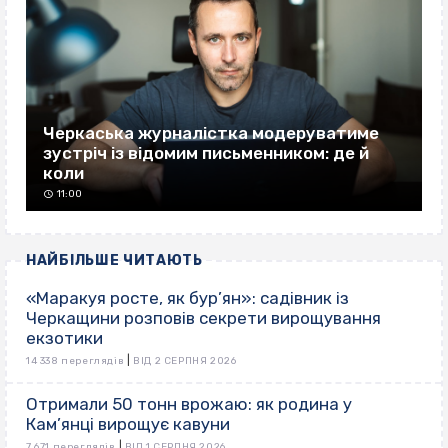
Черкаська журналістка модеруватиме
зустріч із відомим письменником: де й
коли
11:00
НАЙБІЛЬШЕ ЧИТАЮТЬ
«Маракуя росте, як бур’ян»: садівник із
Черкащини розповів секрети вирощування
екзотики
|
14 338 переглядів
ВІД 2 СЕРПНЯ 2026
Отримали 50 тонн врожаю: як родина у
Кам’янці вирощує кавуни
|
7 671 переглядів
ВІД 1 СЕРПНЯ 2026