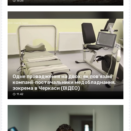
13:25
Одне провадження на двох: як пов’язані
компанії‐постачальники медобладнання,
зокрема в Черкаси (ВІДЕО)
11:42