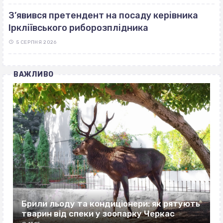
З’явився претендент на посаду керівника
Іркліївського риборозплідника
5 СЕРПНЯ 2026
ВАЖЛИВО
Брили льоду та кондиціонери: як рятують
тварин від спеки у зоопарку Черкас