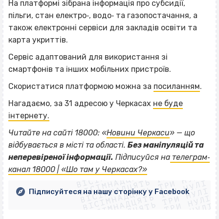
На платформі зібрана інформація про субсидії,
пільги, стан електро‐, водо‐ та газопостачання, а
також електронні сервіси для закладів освіти та
карта укриттів.
Сервіс адаптований для використання зі
смартфонів та інших мобільних пристроїв.
Скористатися платформою можна за
посиланням
.
Нагадаємо, за 31 адресою у Черкасах
не буде
інтернету.
Читайте на сайті 18000: «
Новини Черкаси
» — що
відбувається в місті та області.
Без маніпуляцій та
ВІСІМНАДЦЯТЬ ТРИ НУЛІ
неперевіреної інформації.
Підписуйся на
телеграм‐
ВІСІМНАДЦЯТЬ ТРИ НУЛІ
ВІСІМНАДЦЯТЬ ТРИ НУЛІ
канал 18000 | «Шо там у Черкасах?»
ВІСІМНАДЦЯТЬ ТРИ НУЛІ
ВІСІМНАДЦЯТЬ ТРИ НУЛІ
ВІСІМНАДЦЯТЬ ТРИ НУЛІ
Підписуйтеся на нашу сторінку у Facebook
ВІСІМНАДЦЯТЬ ТРИ НУЛІ