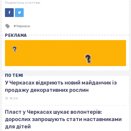
ВІСІМНАДЦЯТЬ ТРИ НУЛІ
Поділитись статтею
Tagged
Черкаси
with
РЕКЛАМА
ПО ТЕМІ
У Черкасах відкриють новий майданчик із
продажу декоративних рослин
19:00
Пласт у Черкасах шукає волонтерів:
дорослих запрошують стати наставниками
для дітей