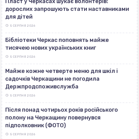
Пласт у Черкасах шукає волонтерів:
дорослих запрошують стати наставниками
для дітей
5 СЕРПНЯ 2026
Бібліотеки Черкас поповнять майже
тисячею нових українських книг
5 СЕРПНЯ 2026
Майже кожне четверте меню для шкіл і
садочків Черкащини не погодила
Держпродспоживслужба
5 СЕРПНЯ 2026
Після понад чотирьох років російського
полону на Черкащину повернувся
підполковник (ФОТО)
5 СЕРПНЯ 2026