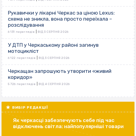
Рукавички у лікарні Черкас за ціною Lexus:
схема не зникла, вона просто переїхала –
розслідування
|
6 131 переглядів
ВІД 3 СЕРПНЯ 2026
У ДТП у Черкаському районі загинув
мотоцикліст
|
6 122 переглядів
ВІД 3 СЕРПНЯ 2026
Черкащан запрошують утворити «живий
коридор»
|
5 726 переглядів
ВІД 4 СЕРПНЯ 2026
ВИБІР РЕДАКЦІЇ
Як черкасці забезпечують себе під час
відключень світла: найпопулярніші товари