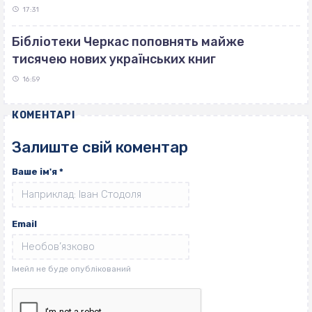
17:31
Бібліотеки Черкас поповнять майже
тисячею нових українських книг
16:59
КОМЕНТАРІ
Залиште свій коментар
Ваше ім'я
*
Email