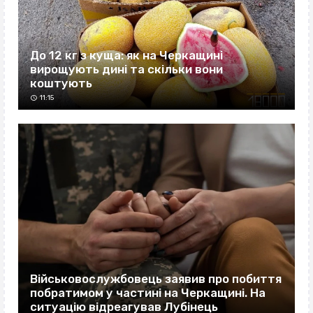
До 12 кг з куща: як на Черкащині
вирощують дині та скільки вони
коштують
11:15
Військовослужбовець заявив про побиття
побратимом у частині на Черкащині. На
ситуацію відреагував Лубінець