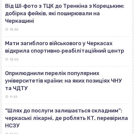
Від ШІ‐фото з ТЦК до Тренкіна з Корецьким:
добірка фейків, які поширювали на
Черкащині
18:38
Мати загиблого військового у Черкасах
відкрила спортивно‐реабілітаційний центр
18:05
Оприлюднили перелік популярних
університетів країни: на яких позиціях ЧНУ
та ЧДТУ
17:33
“Шлях до послуги залишається складним”:
черкаські лікарні, де роблять КТ, перевірила
НСЗУ