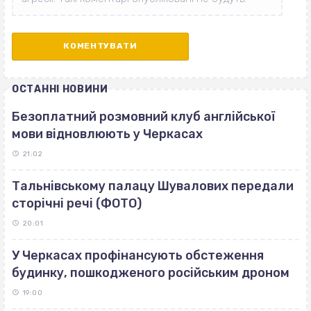
ОСТАННІ НОВИНИ
Безоплатний розмовний клуб англійської
мови відновлюють у Черкасах
21:02
Тальнівському палацу Шувалових передали
сторічні речі (ФОТО)
20:01
У Черкасах профінансують обстеження
будинку, пошкодженого російським дроном
19:00