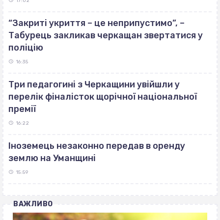
17:02
“Закриті укриття – це неприпустимо”, –
Табурець закликав черкащан звертатися у
поліцію
16:35
Три педагогині з Черкащини увійшли у
перелік фіналісток щорічної національної
премії
16:22
Іноземець незаконно передав в оренду
землю на Уманщині
15:59
ВАЖЛИВО