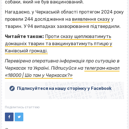
собаки, який не був вакцинований.
Нагадаємо, у Черкаській області протягом 2024 року
провели 244 дослідження на
виявлення сказу
у
тварин. У 94 випадках захворювання підтвердили.
Читайте також:
Проти сказу щеплюватимуть
домашніх тварин та вакцинуватимуть птицю у
Канівській громаді.
Перевірена оперативна інформація про ситуацію в
ВІСІМНАДЦЯТЬ ТРИ НУЛІ
Черкасах та Україні. Підписуйся на
телеграм‐канал
ВІСІМНАДЦЯТЬ ТРИ НУЛІ
ВІСІМНАДЦЯТЬ ТРИ НУЛІ
«18000 | Шо там у Черкасах?»
ВІСІМНАДЦЯТЬ ТРИ НУЛІ
ВІСІМНАДЦЯТЬ ТРИ НУЛІ
ВІСІМНАДЦЯТЬ ТРИ НУЛІ
Підписуйтеся на нашу сторінку у Facebook
ВІСІМНАДЦЯТЬ ТРИ НУЛІ
ВІСІМНАДЦЯТЬ ТРИ НУЛІ
Поділитись статтею