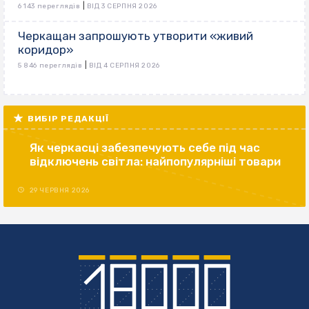
|
6 143 переглядів
ВІД 3 СЕРПНЯ 2026
Черкащан запрошують утворити «живий
коридор»
|
5 846 переглядів
ВІД 4 СЕРПНЯ 2026
ВИБІР РЕДАКЦІЇ
Як черкасці забезпечують себе під час
відключень світла: найпопулярніші товари
29 ЧЕРВНЯ 2026