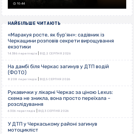
10:44
НАЙБІЛЬШЕ ЧИТАЮТЬ
«Маракуя росте, як бур’ян»: садівник із
Черкащини розповів секрети вирощування
екзотики
|
14 386 переглядів
ВІД 2 СЕРПНЯ 2026
На дамбі біля Черкас загинув у ДТП водій
(ФОТО)
|
8 208 переглядів
ВІД 5 СЕРПНЯ 2026
Рукавички у лікарні Черкас за ціною Lexus:
схема не зникла, вона просто переїхала –
розслідування
|
6 306 переглядів
ВІД 3 СЕРПНЯ 2026
У ДТП у Черкаському районі загинув
мотоцикліст