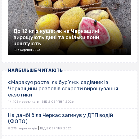
До 12 кг з куща: як на Черкащині
вирощують дині та скільки вони
коштують
6 Серпня 2026
НАЙБІЛЬШЕ ЧИТАЮТЬ
«Маракуя росте, як бур’ян»: садівник із
Черкащини розповів секрети вирощування
екзотики
|
14 405 переглядів
ВІД 2 СЕРПНЯ 2026
На дамбі біля Черкас загинув у ДТП водій
(ФОТО)
|
8 275 переглядів
ВІД 5 СЕРПНЯ 2026