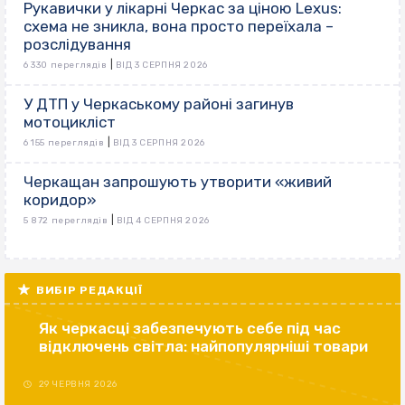
Рукавички у лікарні Черкас за ціною Lexus:
схема не зникла, вона просто переїхала –
розслідування
|
6 330 переглядів
ВІД 3 СЕРПНЯ 2026
У ДТП у Черкаському районі загинув
мотоцикліст
|
6 155 переглядів
ВІД 3 СЕРПНЯ 2026
Черкащан запрошують утворити «живий
коридор»
|
5 872 переглядів
ВІД 4 СЕРПНЯ 2026
ВИБІР РЕДАКЦІЇ
Як черкасці забезпечують себе під час
відключень світла: найпопулярніші товари
29 ЧЕРВНЯ 2026