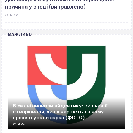
причина у спеці (виправлено)
14:20
ВАЖЛИВО
В Умані оновили айдентику: скільки її
створювали, яка її вартість та чому
презентували зараз (ФОТО)
12:02