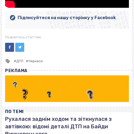
ВІСІМНАДЦЯТЬ ТРИ НУЛІ
ВІСІМНАДЦЯТЬ ТРИ НУЛІ
ВІСІМНАДЦЯТЬ ТРИ НУЛІ
ВІСІМНАДЦЯТЬ ТРИ НУЛІ
ВІСІМНАДЦЯТЬ ТРИ НУЛІ
ВІСІМНАДЦЯТЬ ТРИ НУЛІ
Підписуйтеся на нашу сторінку у Facebook
ВІСІМНАДЦЯТЬ ТРИ НУЛІ
ВІСІМНАДЦЯТЬ ТРИ НУЛІ
Поділитись статтею
Tagged
ДТП
Черкаси
with
РЕКЛАМА
ПО ТЕМІ
Рухалася заднім ходом та зіткнулася з
автівкою: відомі деталі ДТП на Байди
Вишневецького