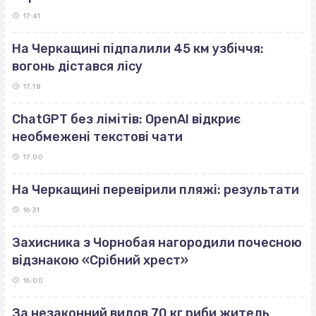
17:41
На Черкащині підпалили 45 км узбіччя:
вогонь дістався лісу
17:18
ChatGPT без лімітів: OpenAI відкриє
необмежені текстові чати
17:00
На Черкащині перевірили пляжі: результати
16:31
Захисника з Чорнобая нагородили почесною
відзнакою «Срібний хрест»
16:00
За незаконний вилов 70 кг риби житель