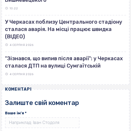
10:22
У Черкасах поблизу Центрального стадіону
сталася аварія. На місці працює швидка
(ВІДЕО)
4 СЕРПНЯ 2026
"Зізнався, що випив після аварії": у Черкасах
сталася ДТП на вулиці Сумгаїтській
4 СЕРПНЯ 2026
КОМЕНТАРІ
Залиште свій коментар
Ваше ім'я
*