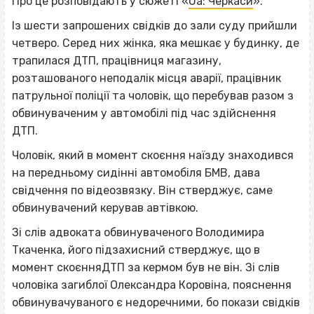
Про це розповідають у сюжеті «
Ua: Черкаси
».
Із шести запрошених свідків до зали суду прийшли
четверо. Серед них жінка, яка мешкає у будинку, де
трапилася ДТП, працівниця магазину,
розташованого неподалік місця аварії, працівник
патрульної поліції та чоловік, що перебував разом з
обвинуваченим у автомобілі під час здійснення
ДТП.
Чоловік, який в момент скоєння наїзду знаходився
на передньому сидінні автомобіля БМВ, дава
свідчення по відеозвязку. Він стверджує, саме
обвинувачений керував автівкою.
Зі слів адвоката обвинуваченого Володимира
Ткаченка, його підзахисний стверджує, що в
момент скоєнняДТП за кермом був не він. Зі слів
чоловіка загиблої Олександра Коровіна, пояснення
обвинувачуваного є недоречними, бо покази свідків