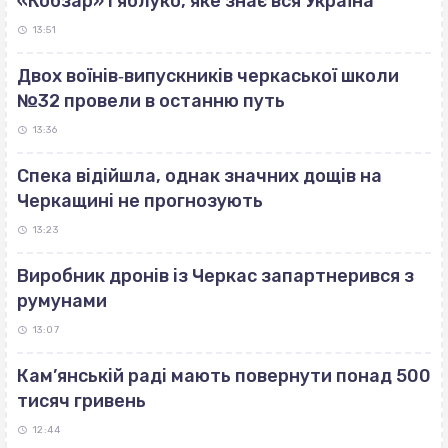
«Кобзар» і яблуко, яке знає вся Україна
13:51
Двох воїнів‐випускників черкаської школи
№32 провели в останню путь
13:36
Спека відійшла, однак значних дощів на
Черкащині не прогнозують
13:23
Виробник дронів із Черкас запартнерився з
румунами
13:07
Кам’янській раді мають повернути понад 500
тисяч гривень
12:44