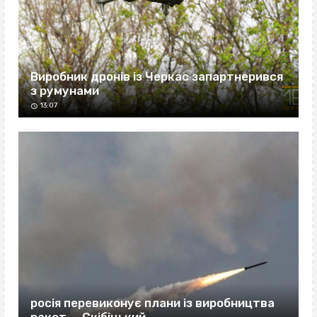
Виробник дронів із Черкас запартнерився
з румунами
13:07
росія перевиконує плани із виробництва