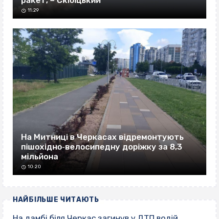
ракет, – Скібіцький
11:29
На Митниці в Черкасах відремонтують
пішохідно‐велосипедну доріжку за 8,3
мільйона
10:20
НАЙБІЛЬШЕ ЧИТАЮТЬ
На дамбі біля Черкас загинув у ДТП водій