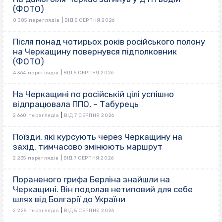
(ФОТО)
|
8 385 переглядів
ВІД 5 СЕРПНЯ 2026
Після понад чотирьох років російського полону
на Черкащину повернувся підполковник
(ФОТО)
|
4 364 переглядів
ВІД 5 СЕРПНЯ 2026
На Черкащині по російській цілі успішно
відпрацювала ППО, – Табурець
|
2 660 переглядів
ВІД 7 СЕРПНЯ 2026
Поїзди, які курсують через Черкащину на
захід, тимчасово змінюють маршрут
|
2 235 переглядів
ВІД 7 СЕРПНЯ 2026
Пораненого грифа Берліна знайшли на
Черкащині. Він подолав нетиповий для себе
шлях від Болгарії до України
|
2 225 переглядів
ВІД 5 СЕРПНЯ 2026