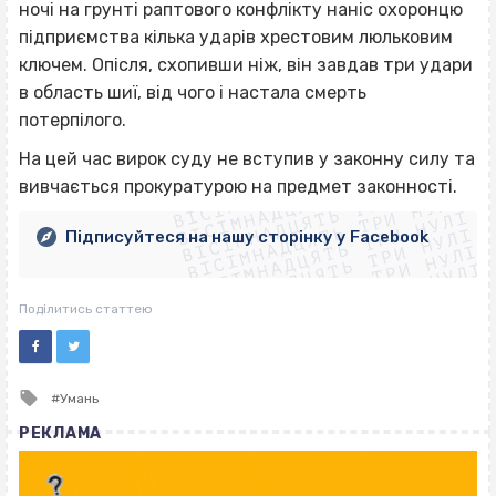
ночі на грунті раптового конфлікту наніс охоронцю
підприємства кілька ударів хрестовим люльковим
ключем. Опісля, схопивши ніж, він завдав три удари
в область шиї, від чого і настала смерть
потерпілого.
ВІСІМНАДЦЯТЬ ТРИ НУЛІ
На цей час вирок суду не вступив у законну силу та
ВІСІМНАДЦЯТЬ ТРИ НУЛІ
ВІСІМНАДЦЯТЬ ТРИ НУЛІ
вивчається прокуратурою на предмет законності.
ВІСІМНАДЦЯТЬ ТРИ НУЛІ
ВІСІМНАДЦЯТЬ ТРИ НУЛІ
ВІСІМНАДЦЯТЬ ТРИ НУЛІ
Підписуйтеся на нашу сторінку у Facebook
ВІСІМНАДЦЯТЬ ТРИ НУЛІ
ВІСІМНАДЦЯТЬ ТРИ НУЛІ
Поділитись статтею
Tagged
Умань
with
РЕКЛАМА