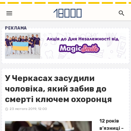
РЕКЛАМА
У Черкасах засудили
чоловіка, який забив до
смерті ключем охоронця
23 лютого 2019, 12:00
12 років
в’язниці –