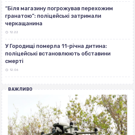
“Біля магазину погрожував перехожим
гранатою”: поліцейські затримали
черкащанина
12:22
У Городищі померла 11-річна дитина:
поліцейські встановлюють обставини
смерті
12:06
ВАЖЛИВО