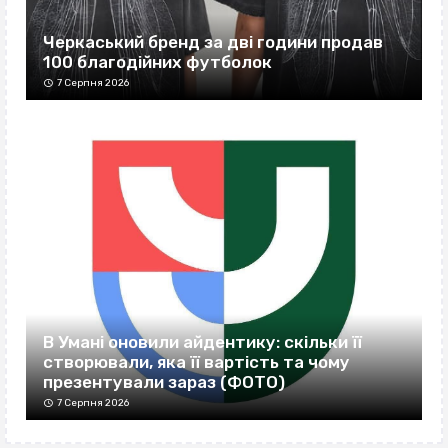
Черкаський бренд за дві години продав
100 благодійних футболок
7 Серпня 2026
В Умані оновили айдентику: скільки її
створювали, яка її вартість та чому
презентували зараз (ФОТО)
7 Серпня 2026