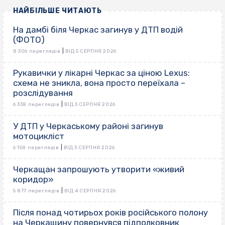
НАЙБІЛЬШЕ ЧИТАЮТЬ
На дамбі біля Черкас загинув у ДТП водій
(ФОТО)
|
8 306 переглядів
ВІД 5 СЕРПНЯ 2026
Рукавички у лікарні Черкас за ціною Lexus:
схема не зникла, вона просто переїхала –
розслідування
|
6 338 переглядів
ВІД 3 СЕРПНЯ 2026
У ДТП у Черкаському районі загинув
мотоцикліст
|
6 158 переглядів
ВІД 3 СЕРПНЯ 2026
Черкащан запрошують утворити «живий
коридор»
|
5 877 переглядів
ВІД 4 СЕРПНЯ 2026
Після понад чотирьох років російського полону
на Черкащину повернувся підполковник