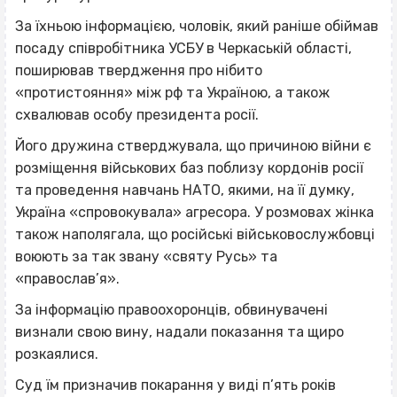
За їхньою інформацією, чоловік, який раніше обіймав
посаду співробітника УСБУ в Черкаській області,
поширював твердження про нібито
«протистояння» між рф та Україною, а також
схвалював особу президента росії.
Його дружина стверджувала, що причиною війни є
розміщення військових баз поблизу кордонів росії
та проведення навчань НАТО, якими, на її думку,
Україна «спровокувала» агресора. У розмовах жінка
також наполягала, що російські військовослужбовці
воюють за так звану «святу Русь» та
«православ’я».
За інформацію правоохоронців, обвинувачені
визнали свою вину, надали показання та щиро
розкаялися.
Суд їм призначив покарання у виді п’ять років