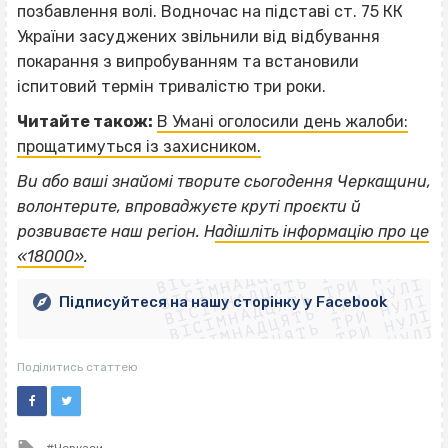
позбавлення волі. Водночас на підставі ст. 75 КК
України засуджених звільнили від відбування
покарання з випробуванням та встановили
іспитовий термін тривалістю три роки.
Читайте також:
В Умані оголосили день жалоби:
прощатимуться із захисником.
Ви або ваші знайомі творите сьогодення Черкащини,
волонтерите, впроваджуєте круті проєкти й
ВІСІМНАДЦЯТЬ ТРИ НУЛІ
розвиваєте наш регіон. Н
адішліть інформацію про це
ВІСІМНАДЦЯТЬ ТРИ НУЛІ
ВІСІМНАДЦЯТЬ ТРИ НУЛІ
«18000»
.
ВІСІМНАДЦЯТЬ ТРИ НУЛІ
ВІСІМНАДЦЯТЬ ТРИ НУЛІ
ВІСІМНАДЦЯТЬ ТРИ НУЛІ
Підписуйтеся на нашу сторінку у Facebook
ВІСІМНАДЦЯТЬ ТРИ НУЛІ
ВІСІМНАДЦЯТЬ ТРИ НУЛІ
Поділитись статтею
Tagged