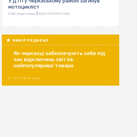
У ДТП у Черкаському районі загинув
мотоцикліст
|
6 135 переглядів
ВІД 3 СЕРПНЯ 2026
ВИБІР РЕДАКЦІЇ
Як черкасці забезпечують себе під
час відключень світла:
найпопулярніші товари
29 ЧЕРВНЯ 2026