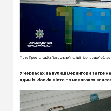
Фото Прес‐служби Патрульної поліції Черкаської облас
У Черкасах на вулиці Вернигори затрима
один із кіосків міста та намагався винес