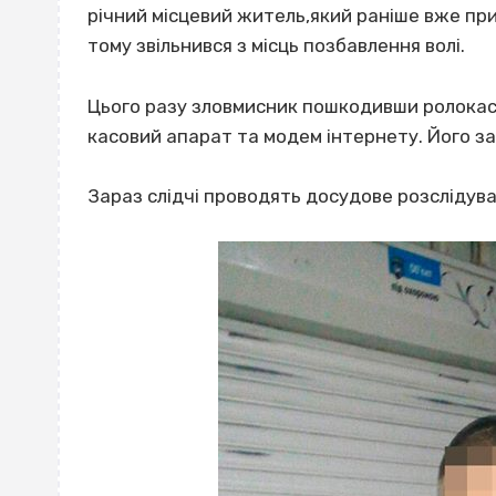
річний місцевий житель,який раніше вже прит
тому звільнився з місць позбавлення волі.
Цього разу зловмисник пошкодивши ролокасет
касовий апарат та модем інтернету. Його з
а
Зараз слідчі проводять досудове розслідув