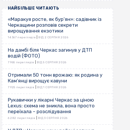
НАЙБІЛЬШЕ ЧИТАЮТЬ
«Маракуя росте, як бур’ян»: садівник із
Черкащини розповів секрети
вирощування екзотики
|
14 367 переглядів
ВІД 2 СЕРПНЯ 2026
На дамбі біля Черкас загинув у ДТП
водій (ФОТО)
|
7 965 переглядів
ВІД 5 СЕРПНЯ 2026
Отримали 50 тонн врожаю: як родина у
Кам’янці вирощує кавуни
|
7 925 переглядів
ВІД 1 СЕРПНЯ 2026
Рукавички у лікарні Черкас за ціною
Lexus: схема не зникла, вона просто
переїхала – розслідування
|
6 282 переглядів
ВІД 3 СЕРПНЯ 2026