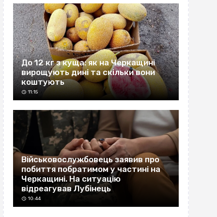
До 12 кг з куща: як на Черкащині
вирощують дині та скільки вони
коштують
11:15
Військовослужбовець заявив про
побиття побратимом у частині на
Черкащині. На ситуацію
відреагував Лубінець
10:44