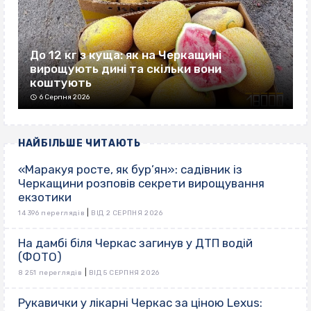
До 12 кг з куща: як на Черкащині
вирощують дині та скільки вони
коштують
6 Серпня 2026
НАЙБІЛЬШЕ ЧИТАЮТЬ
«Маракуя росте, як бур’ян»: садівник із
Черкащини розповів секрети вирощування
екзотики
|
14 396 переглядів
ВІД 2 СЕРПНЯ 2026
На дамбі біля Черкас загинув у ДТП водій
(ФОТО)
|
8 251 переглядів
ВІД 5 СЕРПНЯ 2026
Рукавички у лікарні Черкас за ціною Lexus: