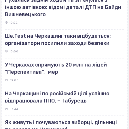
іншою автівкою: відомі деталі ДТП на Байди
Вишневецького
10:22
Ше.Fest на Черкащині таки відбудеться:
організатори посилили заходи безпеки
10:00
У Черкасах спрямують 20 млн на ліцей
“Перспектива”,- мер
09:00
На Черкащині по російській цілі успішно
відпрацювала ППО, – Табурець
07:44
Як живуть і почуваються виборці, дільниці