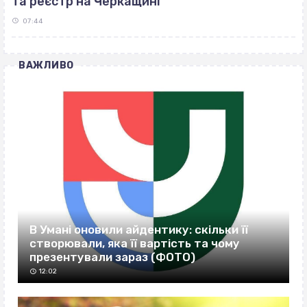
та реєстр на Черкащині
07:44
ВАЖЛИВО
В Умані оновили айдентику: скільки її
створювали, яка її вартість та чому
презентували зараз (ФОТО)
12:02