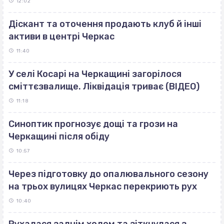
12:02
Діскант та оточення продають клуб й інші
активи в центрі Черкас
11:40
У селі Косарі на Черкащині загорілося
сміттєзвалище. Ліквідація триває (ВІДЕО)
11:18
Синоптик прогнозує дощі та грози на
Черкащині після обіду
10:57
Через підготовку до опалювального сезону
на трьох вулицях Черкас перекриють рух
10:40
Рухалася заднім ходом та зіткнулася з