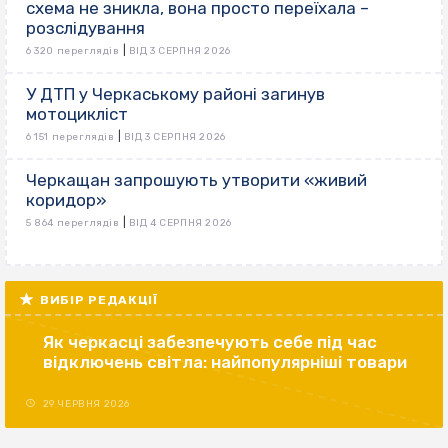
схема не зникла, вона просто переїхала –
розслідування
|
6 320 переглядів
ВІД 3 СЕРПНЯ 2026
У ДТП у Черкаському районі загинув
мотоцикліст
|
6 151 переглядів
ВІД 3 СЕРПНЯ 2026
Черкащан запрошують утворити «живий
коридор»
|
5 864 переглядів
ВІД 4 СЕРПНЯ 2026
ВИБІР РЕДАКЦІЇ
Як черкасці забезпечують себе під час
відключень світла: найпопулярніші товари
29 ЧЕРВНЯ 2026