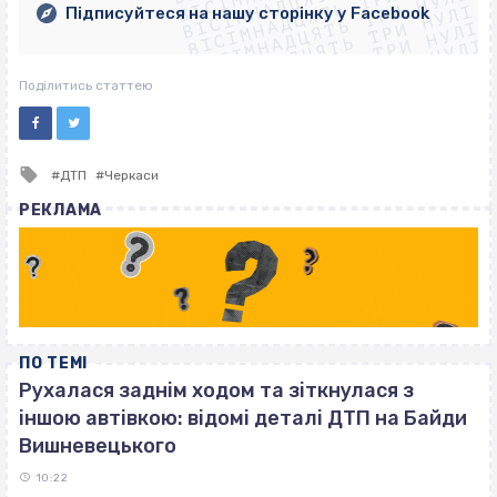
ВІСІМНАДЦЯТЬ ТРИ НУЛІ
ВІСІМНАДЦЯТЬ ТРИ НУЛІ
ВІСІМНАДЦЯТЬ ТРИ НУЛІ
Підписуйтеся на нашу сторінку у Facebook
ВІСІМНАДЦЯТЬ ТРИ НУЛІ
ВІСІМНАДЦЯТЬ ТРИ НУЛІ
Поділитись статтею
Tagged
ДТП
Черкаси
with
РЕКЛАМА
ПО ТЕМІ
Рухалася заднім ходом та зіткнулася з
іншою автівкою: відомі деталі ДТП на Байди
Вишневецького
10:22