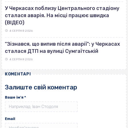
У Черкасах поблизу Центрального стадіону
сталася аварія. На місці працює швидка
(ВІДЕО)
4 СЕРПНЯ 2026
"Зізнався, що випив після аварії": у Черкасах
сталася ДТП на вулиці Сумгаїтській
4 СЕРПНЯ 2026
КОМЕНТАРІ
Залиште свій коментар
Ваше ім'я
*
Email