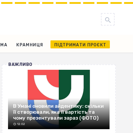
АМА
КРАМНИЦЯ
ПІДТРИМАТИ ПРОЄКТ
ВАЖЛИВО
В Умані оновили айдентику: скільки
її створювали, яка її вартість та
чому презентували зараз (ФОТО)
12:02