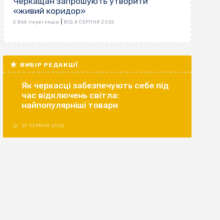
Черкащан запрошують утворити
«живий коридор»
|
5 864 переглядів
ВІД 4 СЕРПНЯ 2026
ВИБІР РЕДАКЦІЇ
Як черкасці забезпечують себе під
час відключень світла:
найпопулярніші товари
29 ЧЕРВНЯ 2026