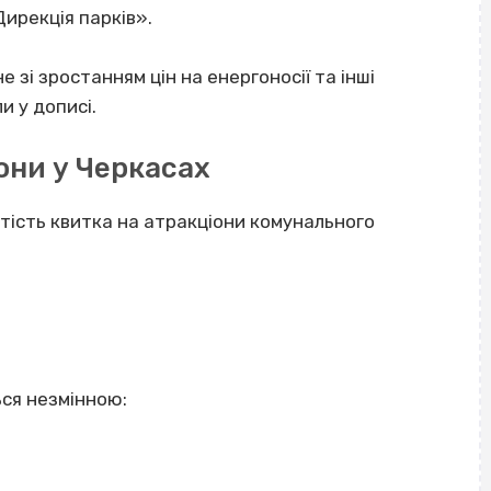
Дирекція парків».
 зі зростанням цін на енергоносії та інші
и у дописі.
іони у Черкасах
ртість квитка на атракціони комунального
ься незмінною: