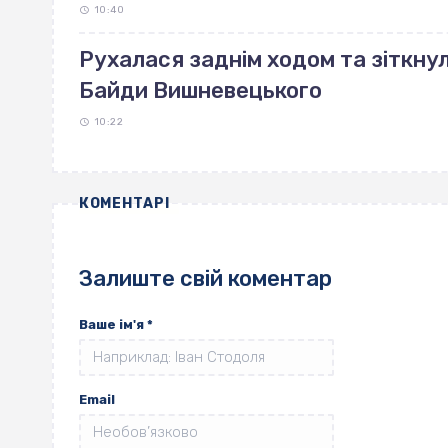
10:40
Рухалася заднім ходом та зіткнул
Байди Вишневецького
10:22
КОМЕНТАРІ
Залиште свій коментар
Ваше ім'я
*
Email