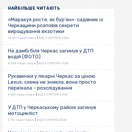
НАЙБІЛЬШЕ ЧИТАЮТЬ
«Маракуя росте, як бур’ян»: садівник із
Черкащини розповів секрети
вирощування екзотики
|
14 397 переглядів
ВІД 2 СЕРПНЯ 2026
На дамбі біля Черкас загинув у ДТП
водій (ФОТО)
|
8 252 переглядів
ВІД 5 СЕРПНЯ 2026
Рукавички у лікарні Черкас за ціною
Lexus: схема не зникла, вона просто
переїхала – розслідування
|
6 323 переглядів
ВІД 3 СЕРПНЯ 2026
У ДТП у Черкаському районі загинув
мотоцикліст
|
6 151 переглядів
ВІД 3 СЕРПНЯ 2026