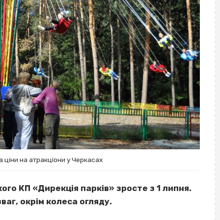
а ціни на атракціони у Черкасах
ого КП «Дирекція парків» зросте з 1 липня.
аг, окрім колеса огляду.