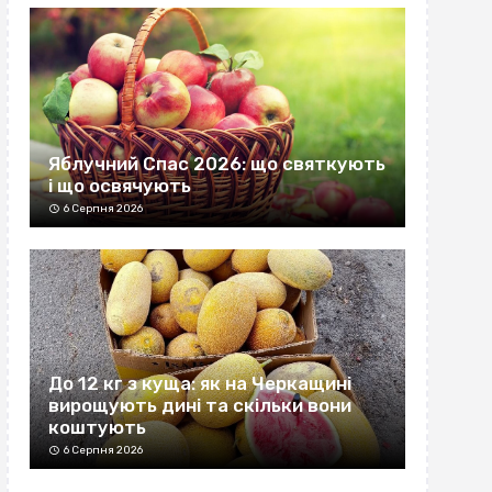
Яблучний Спас 2026: що святкують
і що освячують
6 Серпня 2026
До 12 кг з куща: як на Черкащині
вирощують дині та скільки вони
коштують
6 Серпня 2026