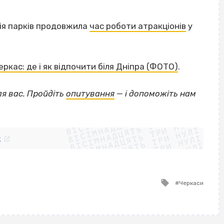
ція парків продовжила
час роботи атракціонів
у
еркас: де і як відпочити біля Дніпра (ФОТО)
.
ля вас. Пройдіть
опитування
— і допоможіть нам
ВІСІМНАДЦЯТЬ ТРИ НУЛІ
ВІСІМНАДЦЯТЬ ТРИ НУЛІ
ВІСІМНАДЦЯТЬ ТРИ НУЛІ
ВІСІМНАДЦЯТЬ ТРИ НУЛІ
ВІСІМНАДЦЯТЬ ТРИ НУЛІ
ВІСІМНАДЦЯТЬ ТРИ НУЛІ
k
ВІСІМНАДЦЯТЬ ТРИ НУЛІ
ВІСІМНАДЦЯТЬ ТРИ НУЛІ
Tagged
Черкаси
with