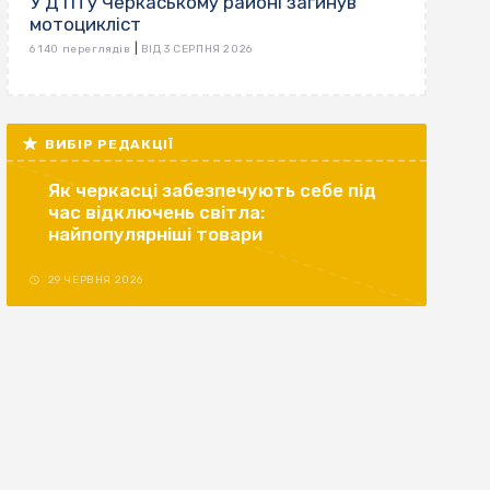
У ДТП у Черкаському районі загинув
мотоцикліст
|
6 140 переглядів
ВІД 3 СЕРПНЯ 2026
ВИБІР РЕДАКЦІЇ
Як черкасці забезпечують себе під
час відключень світла:
найпопулярніші товари
29 ЧЕРВНЯ 2026