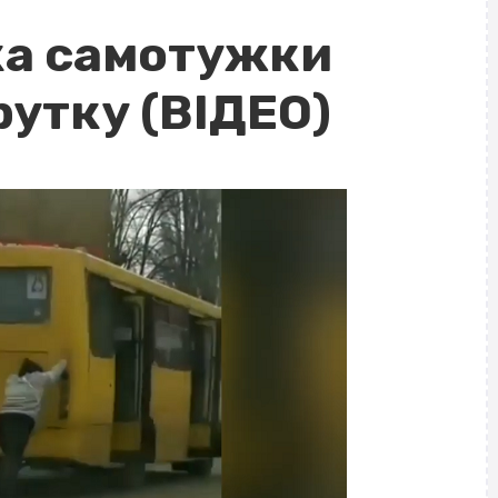
ка самотужки
утку (ВІДЕО)