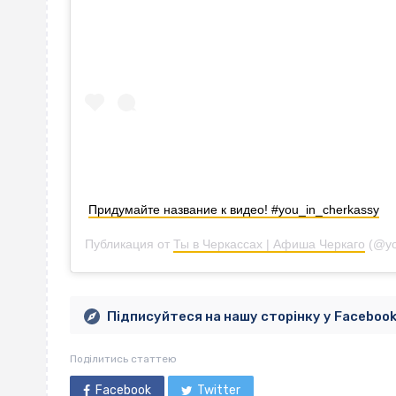
Придумайте название к видео! #you_in_cherkassy
Публикация от
Ты в Черкассах | Афиша Черкаго
(@yo
Підписуйтеся на нашу сторінку у Faceboo
Поділитись статтею
Facebook
Twitter