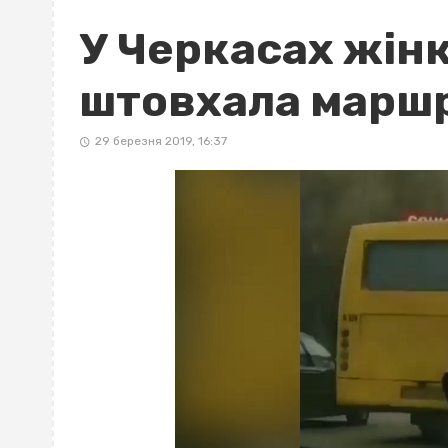
У Черкасах жін
штовхала маршр
29 березня 2019, 16:37