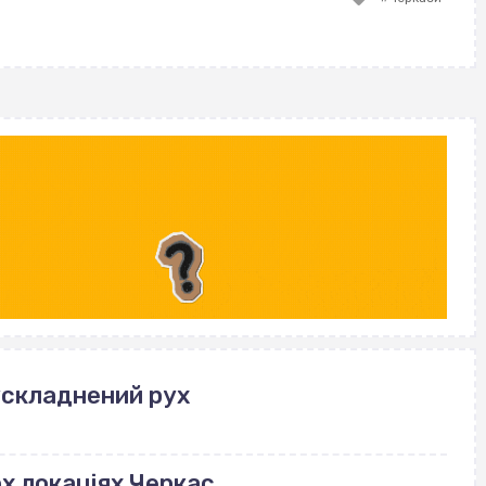
with
ускладнений рух
ох локаціях Черкас