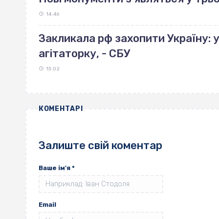
14:46
Закликала рф захопити Україну: 
агітаторку, - СБУ
13:02
КОМЕНТАРІ
Залиште свій коментар
Ваше ім'я
*
Email