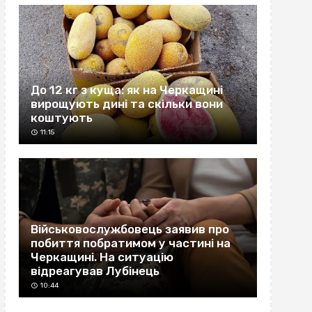
До 12 кг з куща: як на Черкащині
вирощують дині та скільки вони
коштують
11:15
Військовослужбовець заявив про
побиття побратимом у частині на
Черкащині. На ситуацію
відреагував Лубінець
10:44