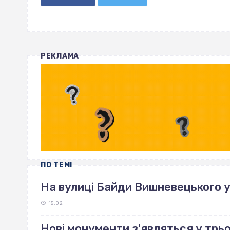
РЕКЛАМА
ПО ТЕМІ
На вулиці Байди Вишневецького 
15:02
Нові монументи з'являться у трь