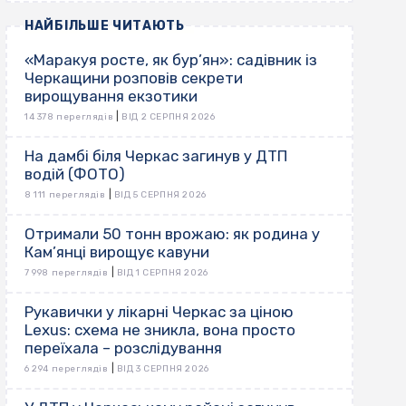
НАЙБІЛЬШЕ ЧИТАЮТЬ
«Маракуя росте, як бур’ян»: садівник із
Черкащини розповів секрети
вирощування екзотики
|
14 378 переглядів
ВІД 2 СЕРПНЯ 2026
На дамбі біля Черкас загинув у ДТП
водій (ФОТО)
|
8 111 переглядів
ВІД 5 СЕРПНЯ 2026
Отримали 50 тонн врожаю: як родина у
Кам’янці вирощує кавуни
|
7 998 переглядів
ВІД 1 СЕРПНЯ 2026
Рукавички у лікарні Черкас за ціною
Lexus: схема не зникла, вона просто
переїхала – розслідування
|
6 294 переглядів
ВІД 3 СЕРПНЯ 2026