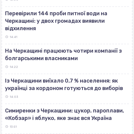
Перевірили 144 проби питної води на
Черкащині: у двох громадах виявили
відхилення
14:41
На Черкащині працюють чотири компанії з
болгарськими власниками
14:22
Із Черкащини виїхало 0,7 % населення: як
українці за кордоном готуються до виборів
14:03
Симиренки з Черкащини: цукор, пароплави,
«Кобзар» і яблуко, яке знає вся Україна
13:51