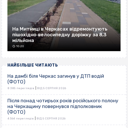
На Митниці в Черкасах відремонтують
пішохідно‐велосипедну доріжку за 8,3
мільйона
10:20
НАЙБІЛЬШЕ ЧИТАЮТЬ
На дамбі біля Черкас загинув у ДТП водій
(ФОТО)
|
8 385 переглядів
ВІД 5 СЕРПНЯ 2026
Після понад чотирьох років російського полону
на Черкащину повернувся підполковник
(ФОТО)
|
4 364 переглядів
ВІД 5 СЕРПНЯ 2026