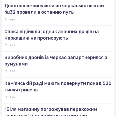
Двох воїнів-випускників черкаської школи
№32 провели в останню путь
13:36
Спека відійшла, однак значних дощів на
Черкащині не прогнозують
13:23
Виробник дронів із Черкас запартнерився з
румунами
13:07
Кам’янській раді мають повернути понад 500
тисяч гривень
12:44
“Біля магазину погрожував перехожим
гранатою”: поліцейські затримали