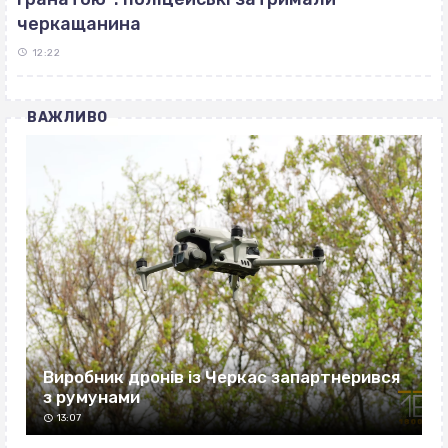
черкащанина
12:22
ВАЖЛИВО
Виробник дронів із Черкас запартнерився
з румунами
13:07