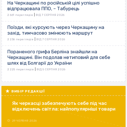
На Черкащині по російській цілі успішно
відпрацювала ППО, – Табурець
|
2 661 переглядів
ВІД 7 СЕРПНЯ 2026
Поїзди, які курсують через Черкащину на
захід, тимчасово змінюють маршрут
|
2 236 переглядів
ВІД 7 СЕРПНЯ 2026
Пораненого грифа Берліна знайшли на
Черкащині. Він подолав нетиповий для себе
шлях від Болгарії до України
|
2 225 переглядів
ВІД 5 СЕРПНЯ 2026
ВИБІР РЕДАКЦІЇ
Як черкасці забезпечують себе під час
відключень світла: найпопулярніші товари
29 ЧЕРВНЯ 2026