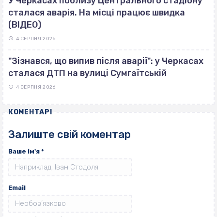
У Черкасах поблизу Центрального стадіону
сталася аварія. На місці працює швидка
(ВІДЕО)
4 СЕРПНЯ 2026
"Зізнався, що випив після аварії": у Черкасах
сталася ДТП на вулиці Сумгаїтській
4 СЕРПНЯ 2026
КОМЕНТАРІ
Залиште свій коментар
Ваше ім'я
*
Email