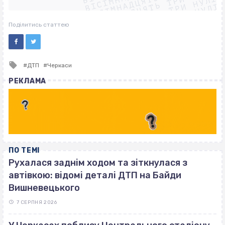
ВІСІМНАДЦЯТЬ ТРИ НУЛІ
ВІСІМНАДЦЯТЬ ТРИ НУЛІ
ВІСІМНАДЦЯТЬ ТРИ НУЛІ
ВІСІМНАДЦЯТЬ ТРИ НУЛІ
Поділитись статтею
Tagged
ДТП
Черкаси
with
РЕКЛАМА
ПО ТЕМІ
Рухалася заднім ходом та зіткнулася з
автівкою: відомі деталі ДТП на Байди
Вишневецького
7 СЕРПНЯ 2026