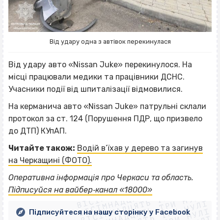
Від удару одна з автівок перекинулася
Від удару авто «Nissan Juke» перекинулося. На
місці працювали медики та працівники ДСНС.
Учасники події від шпиталізації відмовилися.
На керманича авто «Nissan Juke» патрульні склали
протокол за ст. 124 (Порушення ПДР, що призвело
до ДТП) КУпАП.
Читайте також:
Водій в’їхав у дерево та загинув
на Черкащині (ФОТО).
ВІСІМНАДЦЯТЬ ТРИ НУЛІ
Оперативна інформація про Черкаси та область.
ВІСІМНАДЦЯТЬ ТРИ НУЛІ
ВІСІМНАДЦЯТЬ ТРИ НУЛІ
Підписуйся на вайбер‐канал «18000»
ВІСІМНАДЦЯТЬ ТРИ НУЛІ
Підписуйтеся на нашу сторінку у Facebook