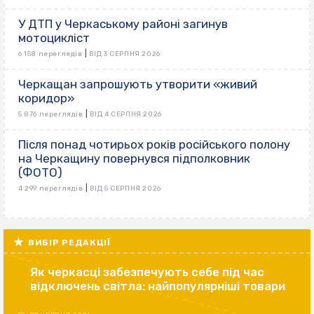
У ДТП у Черкаському районі загинув
мотоцикліст
|
6 158 переглядів
ВІД 3 СЕРПНЯ 2026
Черкащан запрошують утворити «живий
коридор»
|
5 876 переглядів
ВІД 4 СЕРПНЯ 2026
Після понад чотирьох років російського полону
на Черкащину повернувся підполковник
(ФОТО)
|
4 299 переглядів
ВІД 5 СЕРПНЯ 2026
ВИБІР РЕДАКЦІЇ
Як черкасці забезпечують себе під час
відключень світла: найпопулярніші товари