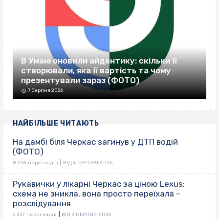
В Умані оновили айдентику: скільки її
створювали, яка її вартість та чому
презентували зараз (ФОТО)
7 Серпня 2026
НАЙБІЛЬШЕ ЧИТАЮТЬ
На дамбі біля Черкас загинув у ДТП водій
(ФОТО)
|
8 293 переглядів
ВІД 5 СЕРПНЯ 2026
Рукавички у лікарні Черкас за ціною Lexus:
схема не зникла, вона просто переїхала –
розслідування
|
6 337 переглядів
ВІД 3 СЕРПНЯ 2026