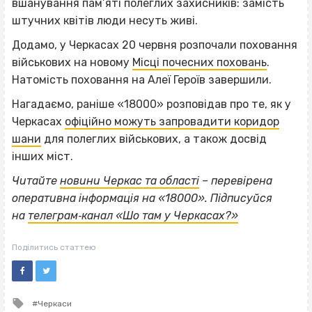
вшанування пам’яті полеглих захисників: замість
штучних квітів люди несуть живі.
Додамо, у Черкасах 20 червня розпочали поховання
військових на новому
Місці почесних поховань
.
Натомість поховання на Алеї Героїв завершили.
Нагадаємо, раніше «18000» розповідав про те, як у
Черкасах
офіційно можуть запровадити коридор
шани
для полеглих військових, а також досвід
інших міст.
Читайте
новини Черкас та області
– перевірена
оперативна інформація на «18000». Підписуйся
на
телеграм‐канал «Шо там у Черкасах?»
Поділитись статтею
Tagged
Черкаси