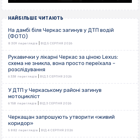
НАЙБІЛЬШЕ ЧИТАЮТЬ
На дамбі біля Черкас загинув у ДТП водій
(ФОТО)
|
8 309 переглядів
ВІД 5 СЕРПНЯ 2026
Рукавички у лікарні Черкас за ціною Lexus:
схема не зникла, вона просто переїхала –
розслідування
|
6 338 переглядів
ВІД 3 СЕРПНЯ 2026
У ДТП у Черкаському районі загинув
мотоцикліст
|
6 158 переглядів
ВІД 3 СЕРПНЯ 2026
Черкащан запрошують утворити «живий
коридор»
|
5 882 переглядів
ВІД 4 СЕРПНЯ 2026