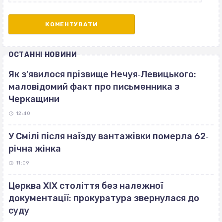
ОСТАННІ НОВИНИ
Як з’явилося прізвище Нечуя‐Левицького:
маловідомий факт про письменника з
Черкащини
12:40
У Смілі після наїзду вантажівки померла 62‐
річна жінка
11:09
Церква ХІХ століття без належної
документації: прокуратура звернулася до
суду