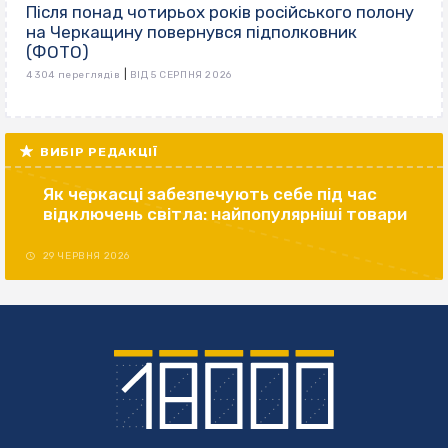
Після понад чотирьох років російського полону
на Черкащину повернувся підполковник
(ФОТО)
|
4 304 переглядів
ВІД 5 СЕРПНЯ 2026
ВИБІР РЕДАКЦІЇ
Як черкасці забезпечують себе під час
відключень світла: найпопулярніші товари
29 ЧЕРВНЯ 2026