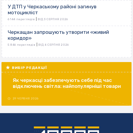
У ДТП у Черкаському районі загинув
мотоцикліст
|
6 144 переглядів
ВІД 3 СЕРПНЯ 2026
Черкащан запрошують утворити «живий
коридор»
|
5 846 переглядів
ВІД 4 СЕРПНЯ 2026
ВИБІР РЕДАКЦІЇ
Як черкасці забезпечують себе під час
відключень світла: найпопулярніші товари
29 ЧЕРВНЯ 2026