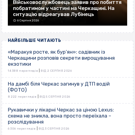
Військовослужбовець заявив про побиття
побратимом у частині на Черкащині. На
ситуацію відреагував Лубінець
6 Серпня 2026
НАЙБІЛЬШЕ ЧИТАЮТЬ
«Маракуя росте, як бур’ян»: садівник із
Черкащини розповів секрети вирощування
екзотики
|
14 388 переглядів
ВІД 2 СЕРПНЯ 2026
На дамбі біля Черкас загинув у ДТП водій
(ФОТО)
|
8 222 переглядів
ВІД 5 СЕРПНЯ 2026
Рукавички у лікарні Черкас за ціною Lexus:
схема не зникла, вона просто переїхала –
розслідування
|
6 306 переглядів
ВІД 3 СЕРПНЯ 2026