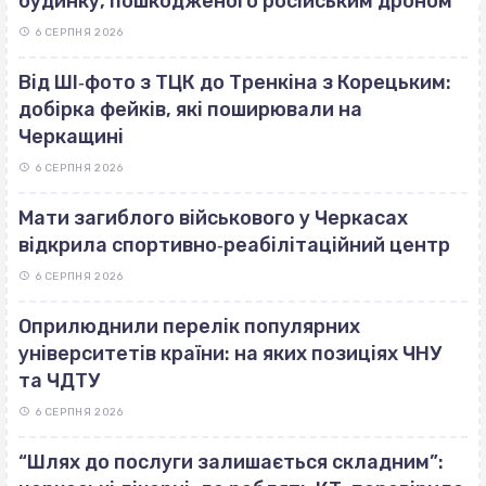
будинку, пошкодженого російським дроном
6 СЕРПНЯ 2026
Від ШІ‐фото з ТЦК до Тренкіна з Корецьким:
добірка фейків, які поширювали на
Черкащині
6 СЕРПНЯ 2026
Мати загиблого військового у Черкасах
відкрила спортивно‐реабілітаційний центр
6 СЕРПНЯ 2026
Оприлюднили перелік популярних
університетів країни: на яких позиціях ЧНУ
та ЧДТУ
6 СЕРПНЯ 2026
“Шлях до послуги залишається складним”: