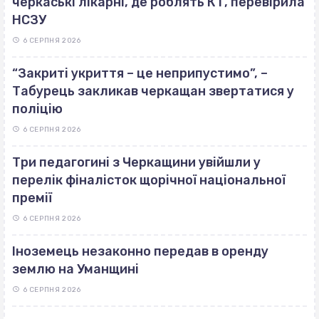
черкаські лікарні, де роблять КТ, перевірила
НСЗУ
6 СЕРПНЯ 2026
“Закриті укриття – це неприпустимо”, –
Табурець закликав черкащан звертатися у
поліцію
6 СЕРПНЯ 2026
Три педагогині з Черкащини увійшли у
перелік фіналісток щорічної національної
премії
6 СЕРПНЯ 2026
Іноземець незаконно передав в оренду
землю на Уманщині
6 СЕРПНЯ 2026