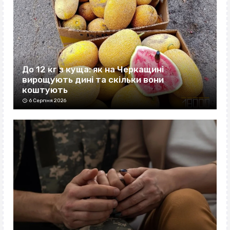
До 12 кг з куща: як на Черкащині
вирощують дині та скільки вони
коштують
6 Серпня 2026