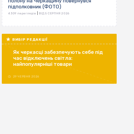
полону на Черкащину повернувся
підполковник (ФОТО)
|
4 309 переглядів
ВІД 5 СЕРПНЯ 2026
ВИБІР РЕДАКЦІЇ
Як черкасці забезпечують себе під
час відключень світла:
найпопулярніші товари
29 ЧЕРВНЯ 2026