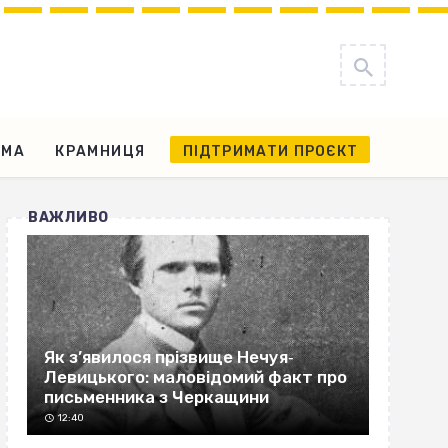
АМА
КРАМНИЦЯ
ПІДТРИМАТИ ПРОЄКТ
ВАЖЛИВО
Як з’явилося прізвище Нечуя‐
Левицького: маловідомий факт про
письменника з Черкащини
12:40