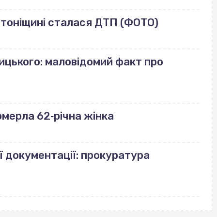
лотоніщині сталася ДТП (ФОТО)
ицького: маловідомий факт про
померла 62‐річна жінка
ї документації: прокуратура