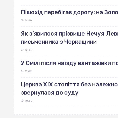
Пішохід перебігав дорогу: на Зо
14:10
Як з’явилося прізвище Нечуя‐Лев
письменника з Черкащини
12:40
У Смілі після наїзду вантажівки 
11:09
Церква ХІХ століття без належно
звернулася до суду
10:30