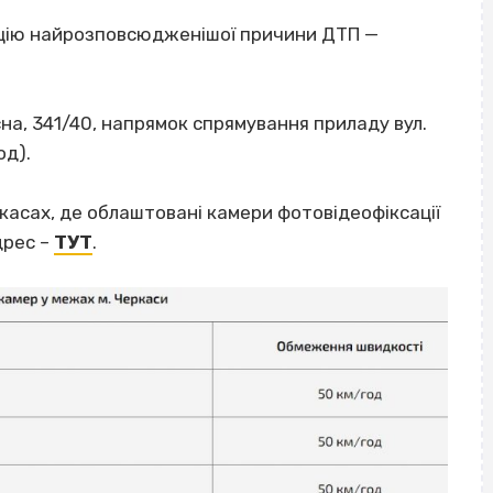
сацію найрозповсюдженішої причини ДТП —
сна, 341/40, напрямок спрямування приладу вул.
од).
ркасах, де облаштовані камери фотовідеофіксації
дрес –
ТУТ
.