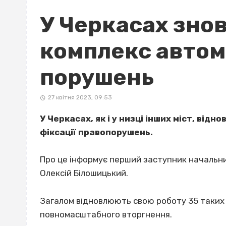
У Черкасах зно
комплекс автома
порушень
27 квітня 2023, 09:53
У Черкасах, як і у низці інших міст, ві
фіксації правопорушень.
Про це інформує перший заступник начальни
Олексій Білошицький.
Загалом відновлюють свою роботу 35 таких к
повномасштабного вторгнення.