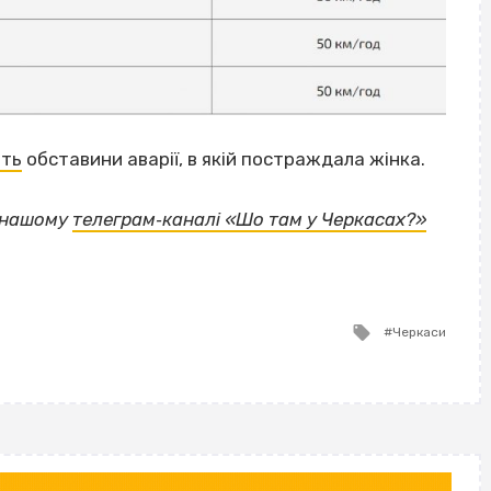
ть
обставини аварії, в якій постраждала жінка.
у нашому
телеграм‐каналі «Шо там у Черкасах?»
Tagged
Черкаси
with