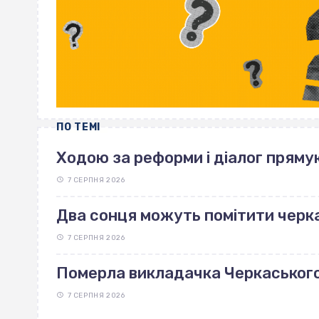
ПО ТЕМІ
Ходою за реформи і діалог пряму
7 СЕРПНЯ 2026
Два сонця можуть помітити черка
7 СЕРПНЯ 2026
Померла викладачка Черкаськог
7 СЕРПНЯ 2026