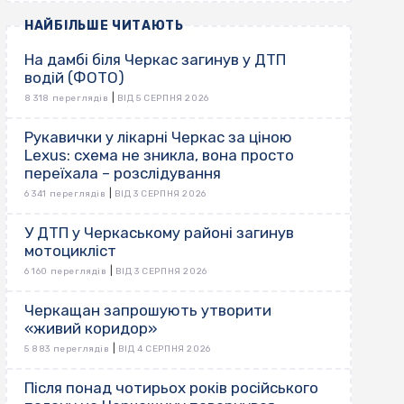
НАЙБІЛЬШЕ ЧИТАЮТЬ
На дамбі біля Черкас загинув у ДТП
водій (ФОТО)
|
8 318 переглядів
ВІД 5 СЕРПНЯ 2026
Рукавички у лікарні Черкас за ціною
Lexus: схема не зникла, вона просто
переїхала – розслідування
|
6 341 переглядів
ВІД 3 СЕРПНЯ 2026
У ДТП у Черкаському районі загинув
мотоцикліст
|
6 160 переглядів
ВІД 3 СЕРПНЯ 2026
Черкащан запрошують утворити
«живий коридор»
|
5 883 переглядів
ВІД 4 СЕРПНЯ 2026
Після понад чотирьох років російського