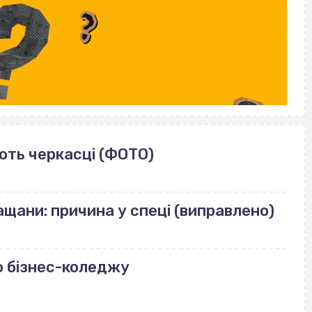
ють черкасці (ФОТО)
щани: причина у спеці (виправлено)
о бізнес-коледжу