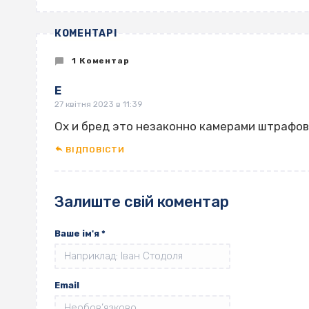
КОМЕНТАРІ
1 Коментар
Е
27 квітня 2023 в 11:39
Ох и бред это незаконно камерами штрафова
ВІДПОВІCТИ
Залиште свій коментар
Ваше ім'я
*
Email