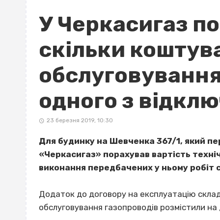
У Черкасигаз п
скільки коштув
обслуговування
одного з відкл
23 березня 2019, 10:30
Для будинку на Шевченка 367/1, який пе
«Черкасигаз» порахував вартість техні
виконання передбачених у ньому робіт 
Додаток до договору на експлуатацію склад
обслуговування газопроводів розмістили на д