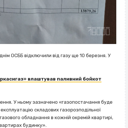
днім ОСББ відключили від газу ще 10 березня.
У
еркасигаз» влаштував паливний бойкот
ошення. У ньому зазначено «газопостачання буде
а експлуатацію складових газорозподільної
газового обладнання в кожній окремій квартирі,
квартирах будинку».