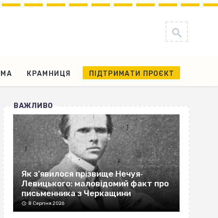
АМА
КРАМНИЦЯ
ПІДТРИМАТИ ПРОЄКТ
ВАЖЛИВО
Як з’явилося прізвище Нечуя‐
Левицького: маловідомий факт про
письменника з Черкащини
8 Серпня 2026