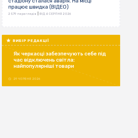
стадіону сталася аварія. На місці
працює швидка (ВІДЕО)
|
2 579 переглядів
ВІД 4 СЕРПНЯ 2026
ВИБІР РЕДАКЦІЇ
Як черкасці забезпечують себе під
час відключень світла:
найпопулярніші товари
29 ЧЕРВНЯ 2026