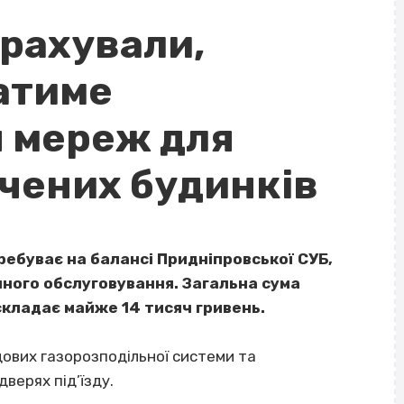
орахували,
атиме
 мереж для
ючених будинків
ребуває на балансі Придніпровської СУБ,
чного обслуговування. Загальна сума
складає майже 14 тисяч гривень.
ових газорозподільної системи та
верях під’їзду.