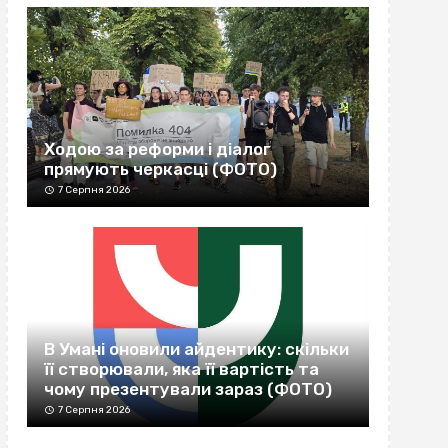
Ходою за реформи і діалог
прямують черкасці (ФОТО)
7 Серпня 2026
В Умані оновили айдентику: скільки
її створювали, яка її вартість та
чому презентували зараз (ФОТО)
7 Серпня 2026