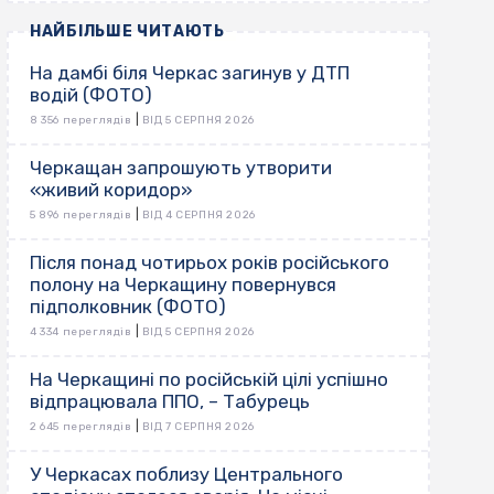
НАЙБІЛЬШЕ ЧИТАЮТЬ
На дамбі біля Черкас загинув у ДТП
водій (ФОТО)
|
8 356 переглядів
ВІД 5 СЕРПНЯ 2026
Черкащан запрошують утворити
«живий коридор»
|
5 896 переглядів
ВІД 4 СЕРПНЯ 2026
Після понад чотирьох років російського
полону на Черкащину повернувся
підполковник (ФОТО)
|
4 334 переглядів
ВІД 5 СЕРПНЯ 2026
На Черкащині по російській цілі успішно
відпрацювала ППО, – Табурець
|
2 645 переглядів
ВІД 7 СЕРПНЯ 2026
У Черкасах поблизу Центрального