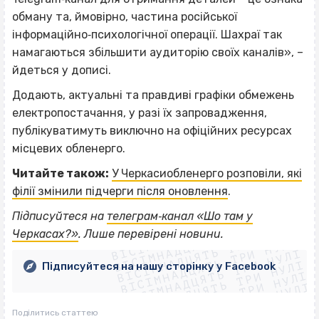
обману та, ймовірно, частина російської
інформаційно‐психологічної операції. Шахраї так
намагаються збільшити аудиторію своїх каналів», –
йдеться у дописі.
Додають, актуальні та правдиві графіки обмежень
електропостачання, у разі їх запровадження,
публікуватимуть виключно на офіційних ресурсах
місцевих обленерго.
Читайте також:
У Черкасиобленерго розповіли, які
філії змінили підчерги після оновлення
.
ВІСІМНАДЦЯТЬ ТРИ НУЛІ
Підписуйтеся на
телеграм‐канал «Шо там у
ВІСІМНАДЦЯТЬ ТРИ НУЛІ
ВІСІМНАДЦЯТЬ ТРИ НУЛІ
Черкасах?»
. Лише перевірені новини.
ВІСІМНАДЦЯТЬ ТРИ НУЛІ
ВІСІМНАДЦЯТЬ ТРИ НУЛІ
ВІСІМНАДЦЯТЬ ТРИ НУЛІ
Підписуйтеся на нашу сторінку у Facebook
ВІСІМНАДЦЯТЬ ТРИ НУЛІ
ВІСІМНАДЦЯТЬ ТРИ НУЛІ
Поділитись статтею