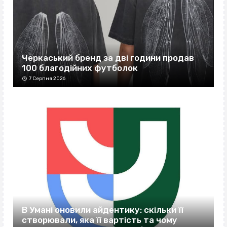
Черкаський бренд за дві години продав
100 благодійних футболок
7 Серпня 2026
В Умані оновили айдентику: скільки її
створювали, яка її вартість та чому