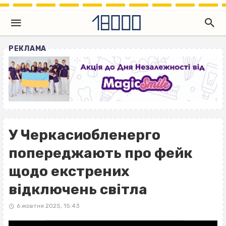
РЕКЛАМА
У Черкасиобленерго
попереджають про фейк
щодо екстрених
відключень світла
6 жовтня 2025, 15:43