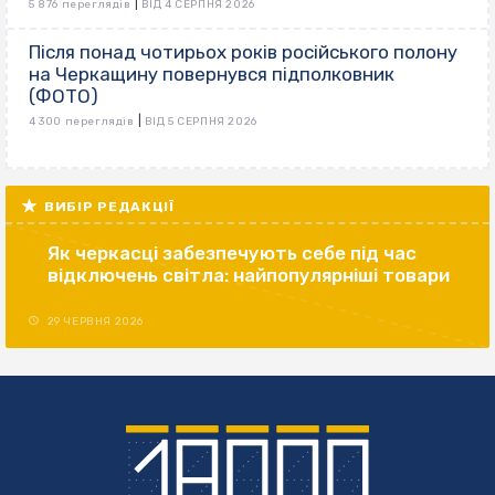
|
5 876 переглядів
ВІД 4 СЕРПНЯ 2026
Після понад чотирьох років російського полону
на Черкащину повернувся підполковник
(ФОТО)
|
4 300 переглядів
ВІД 5 СЕРПНЯ 2026
ВИБІР РЕДАКЦІЇ
Як черкасці забезпечують себе під час
відключень світла: найпопулярніші товари
29 ЧЕРВНЯ 2026