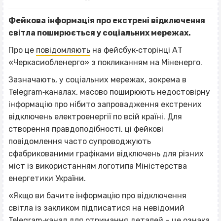
Фейкова інформація про екстрені відключення
світла поширюється у соціальних мережах.
Про це
повідомляють
на фейсбук‐сторінці АТ
«Черкасиобленерго» з покликанням на Міненерго.
Зазначають, у соціальних мережах, зокрема в
Telegram‐каналах, масово поширюють недостовірну
інформацію про нібито запровадження екстрених
відключень електроенергії по всій країні. Для
створення правдоподібності, ці фейкові
повідомлення часто супроводжують
сфабрикованими графіками відключень для різних
міст із використанням логотипа Міністерства
енергетики України.
«Якщо ви бачите інформацію про відключення
світла із закликом підписатися на невідомий
Telegram‐канал для отримання деталей – це ознака