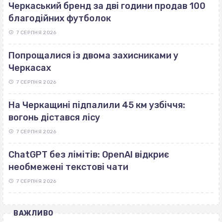
Черкаський бренд за дві години продав 100
благодійних футболок
7 СЕРПНЯ 2026
Попрощалися із двома захисниками у
Черкасах
7 СЕРПНЯ 2026
На Черкащині підпалили 45 км узбіччя:
вогонь дістався лісу
7 СЕРПНЯ 2026
ChatGPT без лімітів: OpenAI відкриє
необмежені текстові чати
7 СЕРПНЯ 2026
ВАЖЛИВО