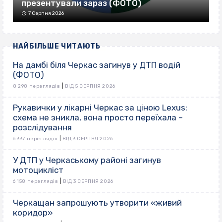
презентували зараз (ФОТО)
7 Серпня 2026
НАЙБІЛЬШЕ ЧИТАЮТЬ
На дамбі біля Черкас загинув у ДТП водій
(ФОТО)
|
8 298 переглядів
ВІД 5 СЕРПНЯ 2026
Рукавички у лікарні Черкас за ціною Lexus:
схема не зникла, вона просто переїхала –
розслідування
|
6 337 переглядів
ВІД 3 СЕРПНЯ 2026
У ДТП у Черкаському районі загинув
мотоцикліст
|
6 158 переглядів
ВІД 3 СЕРПНЯ 2026
Черкащан запрошують утворити «живий
коридор»