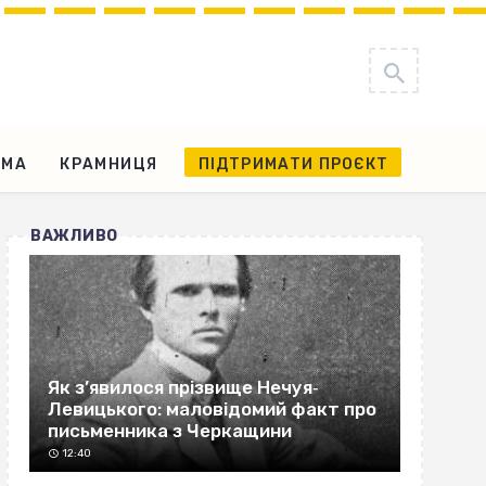
АМА
КРАМНИЦЯ
ПІДТРИМАТИ ПРОЄКТ
ВАЖЛИВО
Як з’явилося прізвище Нечуя‐
Левицького: маловідомий факт про
письменника з Черкащини
12:40