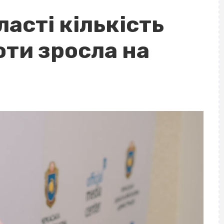
ласті кількість
оти зросла на