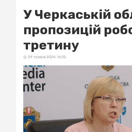
У Черкаській об
пропозицій роб
третину
29 травня 2024, 16:02