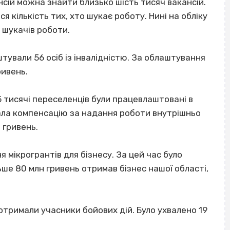
нсій можна знайти близько шість тисяч вакансій.
я кількість тих, хто шукає роботу. Нині на обліку
 шукачів роботи.
тували 56 осіб із інвалідністю. За облаштування
ривень.
 тисячі переселенців були працевлаштовані в
ала компенсацію за надання роботи внутрішньо
 гривень.
 мікрогрантів для бізнесу. За цей час було
ьше 80 млн гривень отримав бізнес нашої області,
 отримали учасники бойових дій. Було ухвалено 19