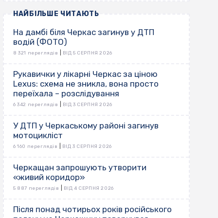
НАЙБІЛЬШЕ ЧИТАЮТЬ
На дамбі біля Черкас загинув у ДТП
водій (ФОТО)
|
8 321 переглядів
ВІД 5 СЕРПНЯ 2026
Рукавички у лікарні Черкас за ціною
Lexus: схема не зникла, вона просто
переїхала – розслідування
|
6 342 переглядів
ВІД 3 СЕРПНЯ 2026
У ДТП у Черкаському районі загинув
мотоцикліст
|
6 160 переглядів
ВІД 3 СЕРПНЯ 2026
Черкащан запрошують утворити
«живий коридор»
|
5 887 переглядів
ВІД 4 СЕРПНЯ 2026
Після понад чотирьох років російського