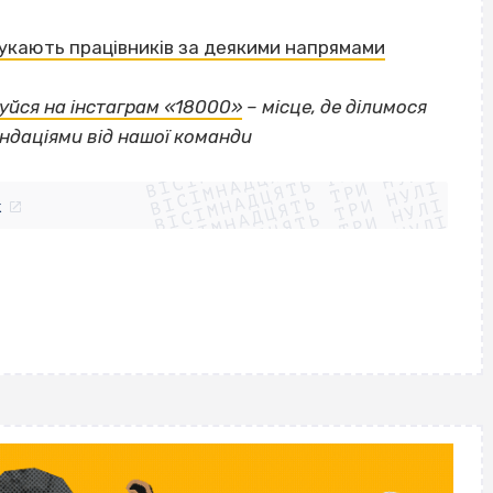
укають працівників за деякими напрямами
уйся на інстаграм «18000»
– місце, де ділимося
ВІСІМНАДЦЯТЬ ТРИ НУЛІ
ндаціями від нашої команди
ВІСІМНАДЦЯТЬ ТРИ НУЛІ
ВІСІМНАДЦЯТЬ ТРИ НУЛІ
ВІСІМНАДЦЯТЬ ТРИ НУЛІ
ВІСІМНАДЦЯТЬ ТРИ НУЛІ
ВІСІМНАДЦЯТЬ ТРИ НУЛІ
k
ВІСІМНАДЦЯТЬ ТРИ НУЛІ
ВІСІМНАДЦЯТЬ ТРИ НУЛІ