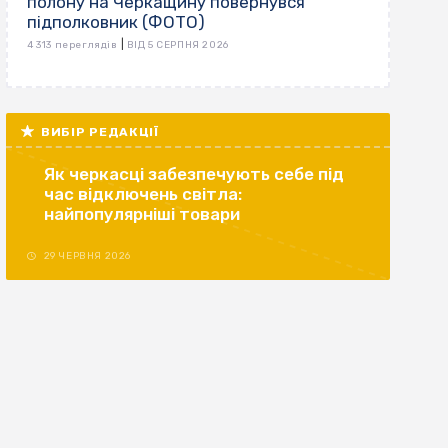
полону на Черкащину повернувся
підполковник (ФОТО)
|
4 313 переглядів
ВІД 5 СЕРПНЯ 2026
ВИБІР РЕДАКЦІЇ
Як черкасці забезпечують себе під
час відключень світла:
найпопулярніші товари
29 ЧЕРВНЯ 2026