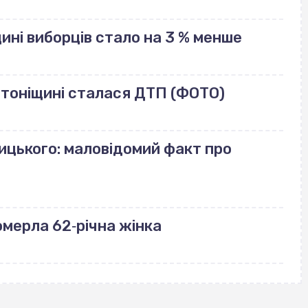
щині виборців стало на 3 % менше
лотоніщині сталася ДТП (ФОТО)
ицького: маловідомий факт про
померла 62‐річна жінка