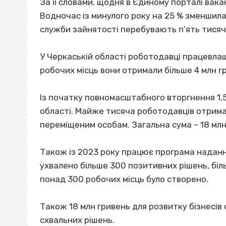
За її словами, щодня в Єдиному порталі вака
Водночас із минулого року на 25 % зменшилас
служби зайнятості перебувають п’ять тисяч
У Черкаській області роботодавці працевлаш
робочих місць вони отримали більше 4 млн г
Із початку повномасштабного вторгнення 1,5
області. Майже тисяча роботодавців отрим
переміщеним особам. Загальна сума – 18 млн
Також із 2023 року працює програма надання
ухвалено більше 300 позитивних рішень, біл
понад 300 робочих місць було створено.
Також 18 млн гривень для розвитку бізнесів
схвальних рішень.