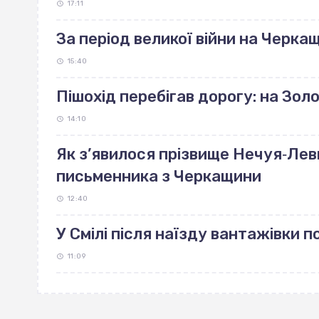
17:11
За період великої війни на Черка
15:40
Пішохід перебігав дорогу: на Зо
14:10
Як з’явилося прізвище Нечуя‐Лев
письменника з Черкащини
12:40
У Смілі після наїзду вантажівки 
11:09