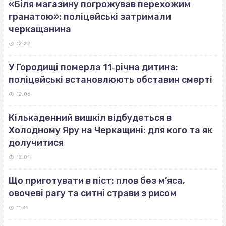
«Біля магазину погрожував перехожим
гранатою»: поліцейські затримали
черкащанина
12:22
У Городищі померла 11‐річна дитина:
поліцейські встановлюють обставин смерті
12:06
Кількаденний вишкіл відбудеться в
Холодному Яру на Черкащині: для кого та як
долучитися
12:01
Що приготувати в піст: плов без м’яса,
овочеві рагу та ситні страви з рисом
11:39