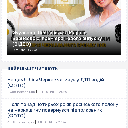
«Бульвар Шевченка» з Марією
Борисовою: прем’єра нового випуску
(ВІДЕО)
9 Серпня 2026
НАЙБІЛЬШЕ ЧИТАЮТЬ
На дамбі біля Черкас загинув у ДТП водій
(ФОТО)
|
8 380 переглядів
ВІД 5 СЕРПНЯ 2026
Після понад чотирьох років російського полону
на Черкащину повернувся підполковник
(ФОТО)
|
4 358 переглядів
ВІД 5 СЕРПНЯ 2026