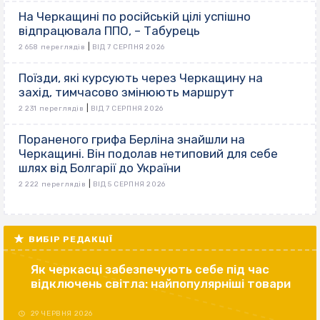
На Черкащині по російській цілі успішно
відпрацювала ППО, – Табурець
|
2 658 переглядів
ВІД 7 СЕРПНЯ 2026
Поїзди, які курсують через Черкащину на
захід, тимчасово змінюють маршрут
|
2 231 переглядів
ВІД 7 СЕРПНЯ 2026
Пораненого грифа Берліна знайшли на
Черкащині. Він подолав нетиповий для себе
шлях від Болгарії до України
|
2 222 переглядів
ВІД 5 СЕРПНЯ 2026
ВИБІР РЕДАКЦІЇ
Як черкасці забезпечують себе під час
відключень світла: найпопулярніші товари
29 ЧЕРВНЯ 2026