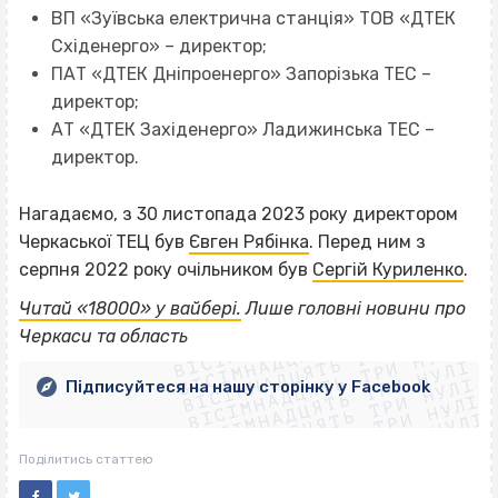
ВП «Зуївська електрична станція» ТОВ «ДТЕК
Східенерго» – директор;
ПАТ «ДТЕК Дніпроенерго» Запорізька ТЕС –
директор;
АТ «ДТЕК Західенерго» Ладижинська ТЕС –
директор.
Нагадаємо, з 30 листопада 2023 року директором
Черкаської ТЕЦ був
Євген Рябінка
. Перед ним з
серпня 2022 року очільником був
Сергій Куриленко
.
ВІСІМНАДЦЯТЬ ТРИ НУЛІ
Читай «18000» у вайбері.
Лише головні новини про
ВІСІМНАДЦЯТЬ ТРИ НУЛІ
ВІСІМНАДЦЯТЬ ТРИ НУЛІ
Черкаси та область
ВІСІМНАДЦЯТЬ ТРИ НУЛІ
ВІСІМНАДЦЯТЬ ТРИ НУЛІ
ВІСІМНАДЦЯТЬ ТРИ НУЛІ
Підписуйтеся на нашу сторінку у Facebook
ВІСІМНАДЦЯТЬ ТРИ НУЛІ
ВІСІМНАДЦЯТЬ ТРИ НУЛІ
Поділитись статтею