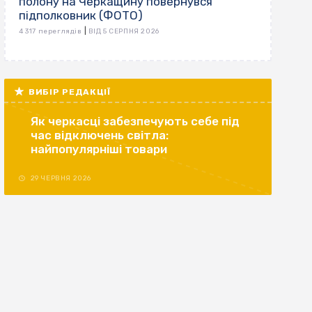
полону на Черкащину повернувся
підполковник (ФОТО)
|
4 317 переглядів
ВІД 5 СЕРПНЯ 2026
ВИБІР РЕДАКЦІЇ
Як черкасці забезпечують себе під
час відключень світла:
найпопулярніші товари
29 ЧЕРВНЯ 2026