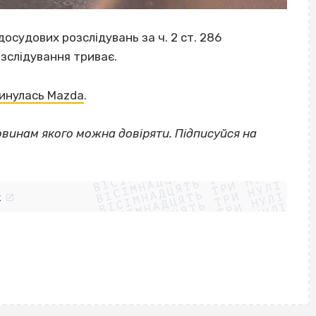
досудових розслідувань за ч. 2 ст. 286
зслідування триває.
кинулась Mazda
.
овинам якого можна довіряти. Підписуйся на
ВІСІМНАДЦЯТЬ ТРИ НУЛІ
ВІСІМНАДЦЯТЬ ТРИ НУЛІ
ВІСІМНАДЦЯТЬ ТРИ НУЛІ
ВІСІМНАДЦЯТЬ ТРИ НУЛІ
ВІСІМНАДЦЯТЬ ТРИ НУЛІ
ВІСІМНАДЦЯТЬ ТРИ НУЛІ
k
ВІСІМНАДЦЯТЬ ТРИ НУЛІ
ВІСІМНАДЦЯТЬ ТРИ НУЛІ