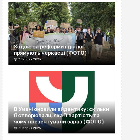
Ходою за реформи і діалог
прямують черкасці (ФОТО)
7 Серпня 2026
В Умані оновили айдентику: скільки
її створювали, яка її вартість та
чому презентували зараз (ФОТО)
7 Серпня 2026