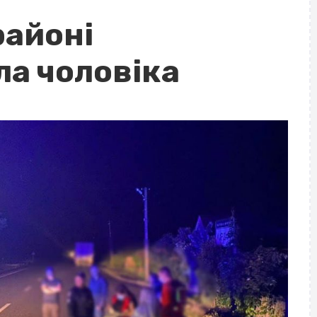
районі
ла чоловіка