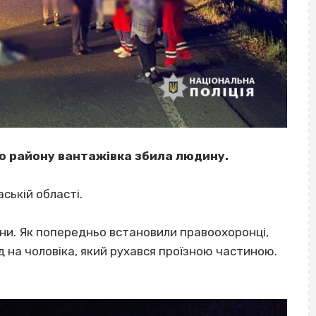
о району вантажівка збила людину.
ській області.
ини. Як попередньо встановили правоохоронці,
д на чоловіка, який рухався проїзною частиною.