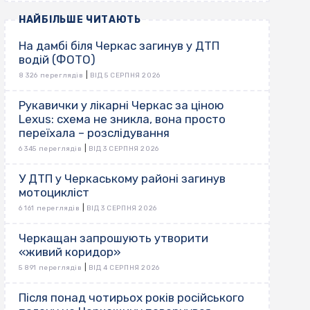
НАЙБІЛЬШЕ ЧИТАЮТЬ
На дамбі біля Черкас загинув у ДТП
водій (ФОТО)
|
8 326 переглядів
ВІД 5 СЕРПНЯ 2026
Рукавички у лікарні Черкас за ціною
Lexus: схема не зникла, вона просто
переїхала – розслідування
|
6 345 переглядів
ВІД 3 СЕРПНЯ 2026
У ДТП у Черкаському районі загинув
мотоцикліст
|
6 161 переглядів
ВІД 3 СЕРПНЯ 2026
Черкащан запрошують утворити
«живий коридор»
|
5 891 переглядів
ВІД 4 СЕРПНЯ 2026
Після понад чотирьох років російського