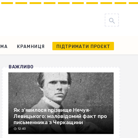
АМА
КРАМНИЦЯ
ПІДТРИМАТИ ПРОЄКТ
ВАЖЛИВО
Як з’явилося прізвище Нечуя‐
Левицького: маловідомий факт про
письменника з Черкащини
12:40