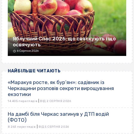
Яблучний Спас 2026: що святкують і що
освячують
6 Серпня 2026
НАЙБІЛЬШЕ ЧИТАЮТЬ
«Маракуя росте, як бур’ян»: садівник із
Черкащини розповів секрети вирощування
екзотики
|
14 405 переглядів
ВІД 2 СЕРПНЯ 2026
На дамбі біля Черкас загинув у ДТП водій
(ФОТО)
|
8 263 переглядів
ВІД 5 СЕРПНЯ 2026