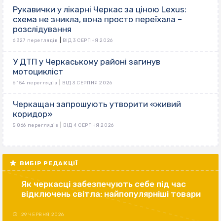
Рукавички у лікарні Черкас за ціною Lexus:
схема не зникла, вона просто переїхала –
розслідування
|
6 327 переглядів
ВІД 3 СЕРПНЯ 2026
У ДТП у Черкаському районі загинув
мотоцикліст
|
6 154 переглядів
ВІД 3 СЕРПНЯ 2026
Черкащан запрошують утворити «живий
коридор»
|
5 866 переглядів
ВІД 4 СЕРПНЯ 2026
ВИБІР РЕДАКЦІЇ
Як черкасці забезпечують себе під час
відключень світла: найпопулярніші товари
29 ЧЕРВНЯ 2026