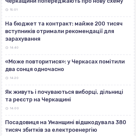
Черкащини попереджають про нову схему
15:01
На бюджет та контракт: майже 200 тисяч
вступників отримали рекомендації для
зарахування
14:40
«Може повторитися»: у Черкасах помітили
два сонця одночасно
14:20
Як живуть і почуваються виборці, дільниці
та реєстр на Черкащині
14:00
Посадовиця на Уманщині відшкодувала 380
тисяч збитків за електроенергію