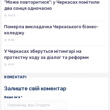
“Може повторитися”: у Черкасах помітили
два сонця одночасно
14:20
Померла викладачка Черкаського бізнес-
коледжу
13:35
У Черкасах зберуться мітингарі на
протестну ходу за діалог та реформи
13:19
КОМЕНТАРІ
Залиште свій коментар
Ваше ім'я
*