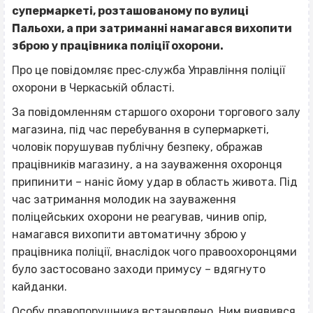
супермаркеті, розташованому по вулиці
Пальохи, а при затриманні намагався вихопити
зброю у працівника поліції охорони.
Про це повідомляє прес‐служба Управління поліції
охорони в Черкаській області.
За повідомленням старшого охорони торгового залу
магазина, під час перебування в супермаркеті,
чоловік порушував публічну безпеку, ображав
працівників магазину, а на зауваження охоронця
припинити – наніс йому удар в область живота. Під
час затримання молодик на зауваження
поліцейських охорони не реагував, чинив опір,
намагався вихопити автоматичну зброю у
працівника поліції, внаслідок чого правоохоронцями
було застосовано заходи примусу – вдягнуто
кайданки.
Особу правопорушника встановлено. Ним виявився