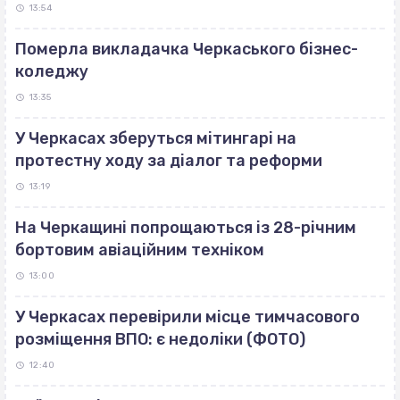
13:54
Померла викладачка Черкаського бізнес-
коледжу
13:35
У Черкасах зберуться мітингарі на
протестну ходу за діалог та реформи
13:19
На Черкащині попрощаються із 28-річним
бортовим авіаційним техніком
13:00
У Черкасах перевірили місце тимчасового
розміщення ВПО: є недоліки (ФОТО)
12:40