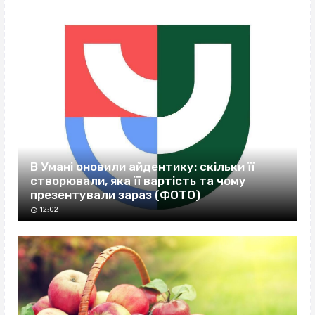
В Умані оновили айдентику: скільки її
створювали, яка її вартість та чому
презентували зараз (ФОТО)
12:02