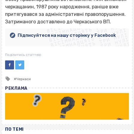
черкащанин, 1987 року народження, раніше вже
ВІСІМНАДЦЯТЬ ТРИ НУЛІ
притягувався за адміністративні правопорушення.
ВІСІМНАДЦЯТЬ ТРИ НУЛІ
ВІСІМНАДЦЯТЬ ТРИ НУЛІ
Затриманого доставлено до Черкаського ВП.
ВІСІМНАДЦЯТЬ ТРИ НУЛІ
ВІСІМНАДЦЯТЬ ТРИ НУЛІ
ВІСІМНАДЦЯТЬ ТРИ НУЛІ
Підписуйтеся на нашу сторінку у Facebook
ВІСІМНАДЦЯТЬ ТРИ НУЛІ
ВІСІМНАДЦЯТЬ ТРИ НУЛІ
Поділитись статтею
Tagged
Черкаси
with
РЕКЛАМА
ПО ТЕМІ