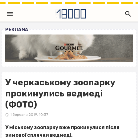
РЕКЛАМА
У черкаському зоопарку
прокинулись ведмеді
(ФОТО)
1 березня 2019, 10:37
У міському зоопарку вже прокинулися після
зимової сплячки ведмеді.