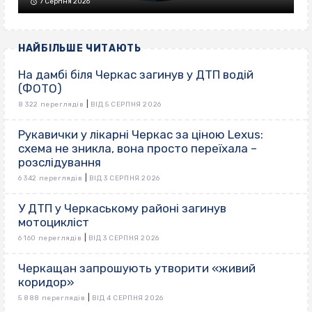
7 Серпня 2026
НАЙБІЛЬШЕ ЧИТАЮТЬ
На дамбі біля Черкас загинув у ДТП водій
(ФОТО)
|
8 322 переглядів
ВІД 5 СЕРПНЯ 2026
Рукавички у лікарні Черкас за ціною Lexus:
схема не зникла, вона просто переїхала –
розслідування
|
6 342 переглядів
ВІД 3 СЕРПНЯ 2026
У ДТП у Черкаському районі загинув
мотоцикліст
|
6 160 переглядів
ВІД 3 СЕРПНЯ 2026
Черкащан запрошують утворити «живий
коридор»
|
5 888 переглядів
ВІД 4 СЕРПНЯ 2026