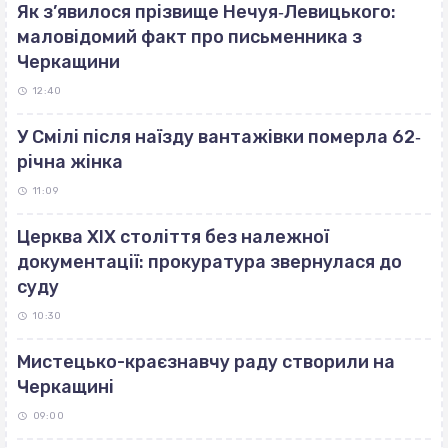
Як з’явилося прізвище Нечуя‐Левицького:
маловідомий факт про письменника з
Черкащини
12:40
У Смілі після наїзду вантажівки померла 62‐
річна жінка
11:09
Церква ХІХ століття без належної
документації: прокуратура звернулася до
суду
10:30
Мистецько-краєзнавчу раду створили на
Черкащині
09:00