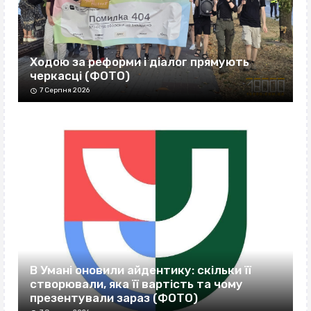
Ходою за реформи і діалог прямують
черкасці (ФОТО)
7 Серпня 2026
В Умані оновили айдентику: скільки її
створювали, яка її вартість та чому
презентували зараз (ФОТО)