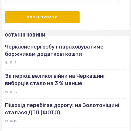
ОСТАННІ НОВИНИ
Черкасиенергозбут нараховуватиме
боржникам додаткові кошти
17:11
За період великої війни на Черкащині
виборців стало на 3 % менше
15:40
Пішохід перебігав дорогу: на Золотоніщині
сталася ДТП (ФОТО)
14:10