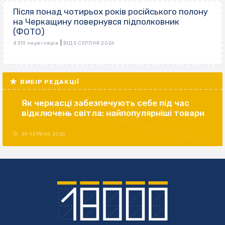
Після понад чотирьох років російського полону
на Черкащину повернувся підполковник
(ФОТО)
|
4 313 переглядів
ВІД 5 СЕРПНЯ 2026
ВИБІР РЕДАКЦІЇ
Як черкасці забезпечують себе під час
відключень світла: найпопулярніші товари
29 ЧЕРВНЯ 2026