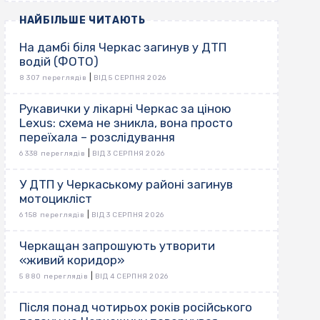
НАЙБІЛЬШЕ ЧИТАЮТЬ
На дамбі біля Черкас загинув у ДТП
водій (ФОТО)
|
8 307 переглядів
ВІД 5 СЕРПНЯ 2026
Рукавички у лікарні Черкас за ціною
Lexus: схема не зникла, вона просто
переїхала – розслідування
|
6 338 переглядів
ВІД 3 СЕРПНЯ 2026
У ДТП у Черкаському районі загинув
мотоцикліст
|
6 158 переглядів
ВІД 3 СЕРПНЯ 2026
Черкащан запрошують утворити
«живий коридор»
|
5 880 переглядів
ВІД 4 СЕРПНЯ 2026
Після понад чотирьох років російського