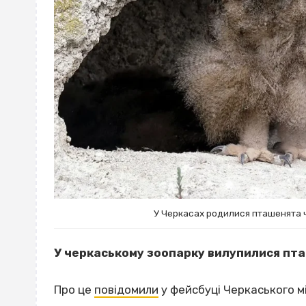
У Черкасах родилися пташенята 
У черкаському зоопарку вилупилися пта
Про це
повідомили
у фейсбуці Черкаського мі