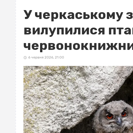
У черкаському 
вилупилися пт
червонокнижних
6 червня 2026, 21:00