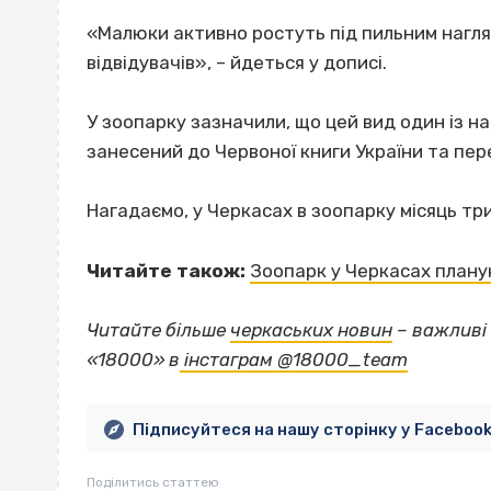
«Малюки активно ростуть під пильним нагляд
відвідувачів», – йдеться у дописі.
У зоопарку зазначили, що цей вид один із на
занесений до Червоної книги України та пер
Нагадаємо, у Черкасах в зоопарку місяць т
Читайте також:
Зоопарк у Черкасах план
Читайте більше
черкаських новин
– важливі 
«18000» в
інстаграм @18000_team
Підписуйтеся на нашу сторінку у Faceboo
Поділитись статтею