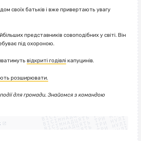
ом своїх батьків і вже привертають увагу
йбільших представників совоподібних у світі. Він
ебуває під охороною.
риватимуть
відкриті годівлі
капуцинів.
ують розширювати.
події для громади. Знайомся з командою
ВІСІМНАДЦЯТЬ ТРИ НУЛІ
ВІСІМНАДЦЯТЬ ТРИ НУЛІ
ВІСІМНАДЦЯТЬ ТРИ НУЛІ
ВІСІМНАДЦЯТЬ ТРИ НУЛІ
ВІСІМНАДЦЯТЬ ТРИ НУЛІ
ВІСІМНАДЦЯТЬ ТРИ НУЛІ
k
ВІСІМНАДЦЯТЬ ТРИ НУЛІ