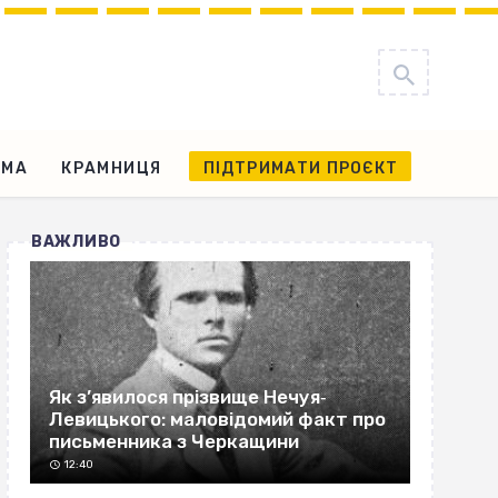
АМА
КРАМНИЦЯ
ПІДТРИМАТИ ПРОЄКТ
ВАЖЛИВО
Як з’явилося прізвище Нечуя‐
Левицького: маловідомий факт про
письменника з Черкащини
12:40