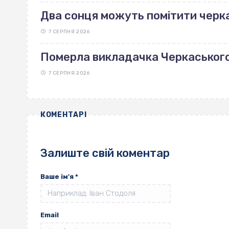
Два сонця можуть помітити черка
7 СЕРПНЯ 2026
Померла викладачка Черкаськог
7 СЕРПНЯ 2026
КОМЕНТАРІ
Залиште свій коментар
Ваше ім'я
*
Email