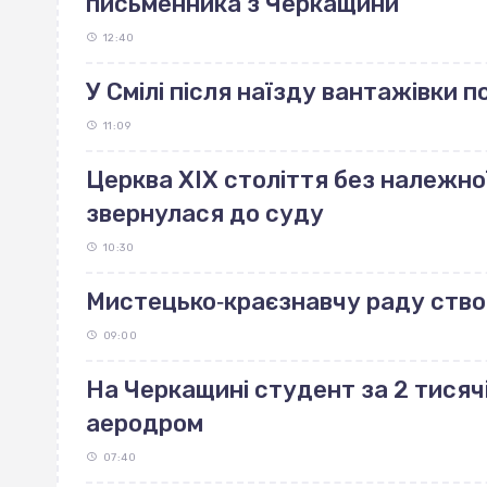
письменника з Черкащини
12:40
У Смілі після наїзду вантажівки 
11:09
Церква ХІХ століття без належно
звернулася до суду
10:30
Мистецько‐краєзнавчу раду ство
09:00
На Черкащині студент за 2 тисяч
аеродром
07:40