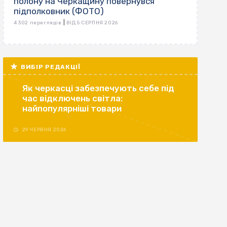
полону на Черкащину повернувся
підполковник (ФОТО)
|
4 302 переглядів
ВІД 5 СЕРПНЯ 2026
ВИБІР РЕДАКЦІЇ
Як черкасці забезпечують себе під
час відключень світла:
найпопулярніші товари
29 ЧЕРВНЯ 2026