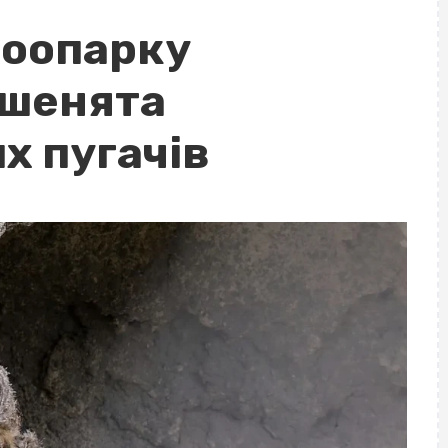
зоопарку
ашенята
 пугачів