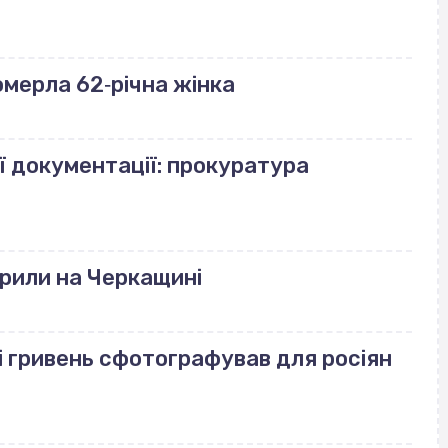
померла 62‐річна жінка
ї документації: прокуратура
рили на Черкащині
і гривень сфотографував для росіян