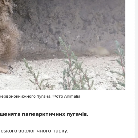
червонокнижного пугача. Фото Animalia
шенята палеарктичних пугачів.
ського зоологічного парку.