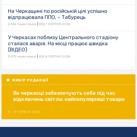
На Черкащині по російській цілі успішно
відпрацювала ППО, – Табурець
|
2 634 переглядів
ВІД 7 СЕРПНЯ 2026
У Черкасах поблизу Центрального стадіону
сталася аварія. На місці працює швидка
(ВІДЕО)
|
2 573 переглядів
ВІД 4 СЕРПНЯ 2026
ВИБІР РЕДАКЦІЇ
Як черкасці забезпечують себе під час
відключень світла: найпопулярніші товари
29 ЧЕРВНЯ 2026