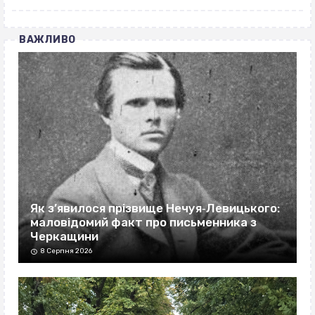
ВАЖЛИВО
Як з’явилося прізвище Нечуя‐Левицького:
маловідомий факт про письменника з
Черкащини
8 Серпня 2026