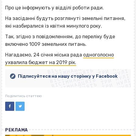
Про це інформують у відділі роботи ради.
На засіданні будуть розглянуті земельні питання,
які назбиралися із квітня минулого року.
Так, згідно з повідомленням, до переліку буде
включено 1009 земельних питань.
ВІСІМНАДЦЯТЬ ТРИ НУЛІ
Нагадаємо, 24 січня міська рада
одноголосно
ВІСІМНАДЦЯТЬ ТРИ НУЛІ
ВІСІМНАДЦЯТЬ ТРИ НУЛІ
ухвалила бюджет на 2019 рік.
ВІСІМНАДЦЯТЬ ТРИ НУЛІ
ВІСІМНАДЦЯТЬ ТРИ НУЛІ
ВІСІМНАДЦЯТЬ ТРИ НУЛІ
Підписуйтеся на нашу сторінку у Facebook
ВІСІМНАДЦЯТЬ ТРИ НУЛІ
ВІСІМНАДЦЯТЬ ТРИ НУЛІ
Поділитись статтею
РЕКЛАМА