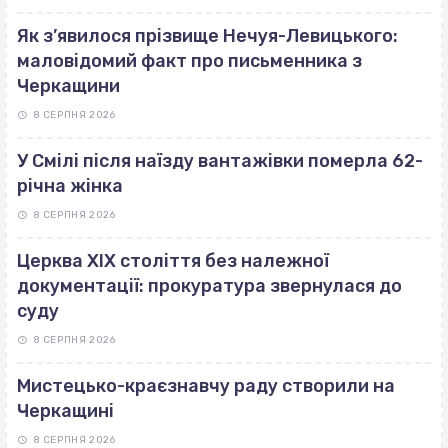
Як з’явилося прізвище Нечуя-Левицького:
маловідомий факт про письменника з
Черкащини
8 СЕРПНЯ 2026
У Смілі після наїзду вантажівки померла 62-
річна жінка
8 СЕРПНЯ 2026
Церква ХІХ століття без належної
документації: прокуратура звернулася до
суду
8 СЕРПНЯ 2026
Мистецько-краєзнавчу раду створили на
Черкащині
8 СЕРПНЯ 2026