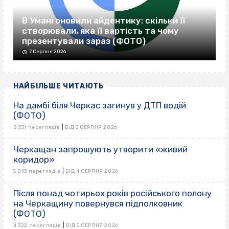
В Умані оновили айдентику: скільки її
створювали, яка її вартість та чому
презентували зараз (ФОТО)
7 Серпня 2026
НАЙБІЛЬШЕ ЧИТАЮТЬ
На дамбі біля Черкас загинув у ДТП водій
(ФОТО)
|
8 331 переглядів
ВІД 5 СЕРПНЯ 2026
Черкащан запрошують утворити «живий
коридор»
|
5 893 переглядів
ВІД 4 СЕРПНЯ 2026
Після понад чотирьох років російського полону
на Черкащину повернувся підполковник
(ФОТО)
|
4 322 переглядів
ВІД 5 СЕРПНЯ 2026