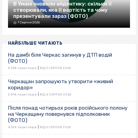
В Умані оновили айдентику: скільки її
створювали, яка її вартість та чому
презентували зараз (ФОТО)
7 Серпня 2026
НАЙБІЛЬШЕ ЧИТАЮТЬ
На дамбі біля Черкас загинув у ДТП водій
(ФОТО)
|
8 334 переглядів
ВІД 5 СЕРПНЯ 2026
Черкащан запрошують утворити «живий
коридор»
|
5 894 переглядів
ВІД 4 СЕРПНЯ 2026
Після понад чотирьох років російського полону
на Черкащину повернувся підполковник
(ФОТО)
|
4 324 переглядів
ВІД 5 СЕРПНЯ 2026