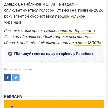
довідки, найближчий ЦНАП, а надалі —
спілкуватиметься голосом. Станом на травень 2026
року агентом скористався
перший мільйон
українців.
Розкажіть нам про актуальні
новини Черкащини
.
ВІСІМНАДЦЯТЬ ТРИ НУЛІ
Якщо
ви або ваші знайомі творите сьогодення в
ВІСІМНАДЦЯТЬ ТРИ НУЛІ
ВІСІМНАДЦЯТЬ ТРИ НУЛІ
області, надішліть інформацію про це
в бот «18000»
ВІСІМНАДЦЯТЬ ТРИ НУЛІ
ВІСІМНАДЦЯТЬ ТРИ НУЛІ
ВІСІМНАДЦЯТЬ ТРИ НУЛІ
Підписуйтеся на нашу сторінку у Facebook
ВІСІМНАДЦЯТЬ ТРИ НУЛІ
ВІСІМНАДЦЯТЬ ТРИ НУЛІ
Поділитись статтею
РЕКЛАМА