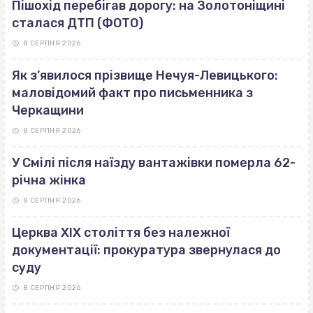
Пішохід перебігав дорогу: на Золотоніщині
сталася ДТП (ФОТО)
8 СЕРПНЯ 2026
Як з’явилося прізвище Нечуя-Левицького:
маловідомий факт про письменника з
Черкащини
8 СЕРПНЯ 2026
У Смілі після наїзду вантажівки померла 62-
річна жінка
8 СЕРПНЯ 2026
Церква ХІХ століття без належної
документації: прокуратура звернулася до
суду
8 СЕРПНЯ 2026