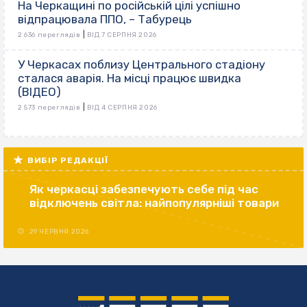
На Черкащині по російській цілі успішно
відпрацювала ППО, – Табурець
|
2 636 переглядів
ВІД 7 СЕРПНЯ 2026
У Черкасах поблизу Центрального стадіону
сталася аварія. На місці працює швидка
(ВІДЕО)
|
2 573 переглядів
ВІД 4 СЕРПНЯ 2026
ВИБІР РЕДАКЦІЇ
Як черкасці забезпечують себе під час
відключень світла: найпопулярніші товари
29 ЧЕРВНЯ 2026