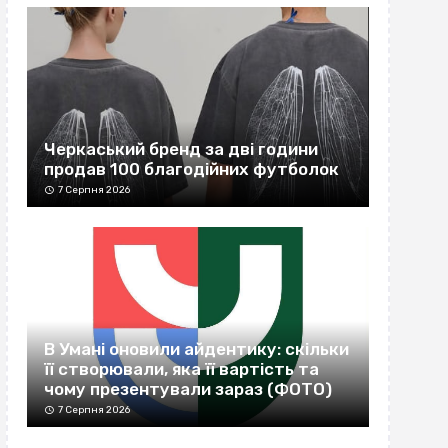
Черкаський бренд за дві години
продав 100 благодійних футболок
7 Серпня 2026
В Умані оновили айдентику: скільки
її створювали, яка її вартість та
чому презентували зараз (ФОТО)
7 Серпня 2026