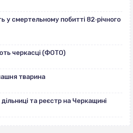
ь у смертельному побитті 82‐річного
ють черкасці (ФОТО)
машня тварина
 дільниці та реєстр на Черкащині