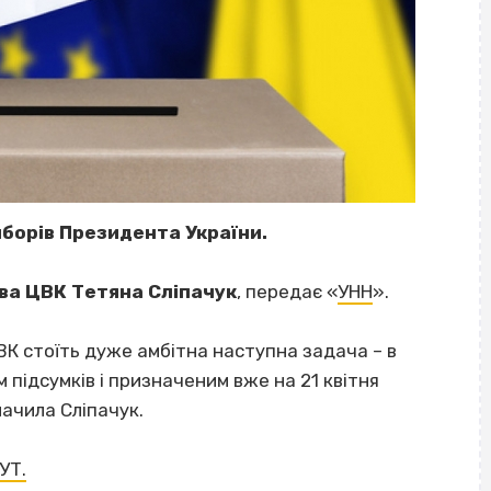
иборів Президента України.
ва ЦВК Тетяна Сліпачук
, передає «
УНН
».
ВК стоїть дуже амбітна наступна задача – в
підсумків і призначеним вже на 21 квітня
начила Сліпачук.
УТ.