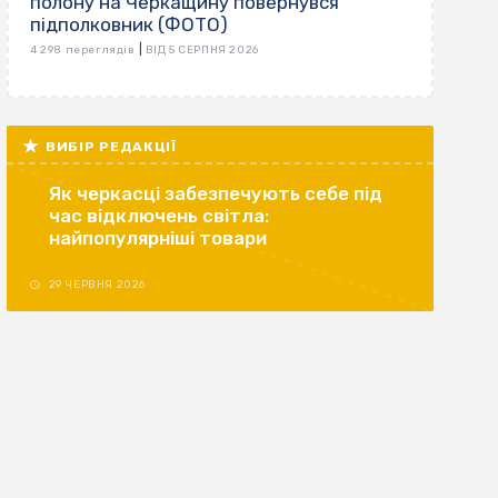
полону на Черкащину повернувся
підполковник (ФОТО)
|
4 298 переглядів
ВІД 5 СЕРПНЯ 2026
ВИБІР РЕДАКЦІЇ
Як черкасці забезпечують себе під
час відключень світла:
найпопулярніші товари
29 ЧЕРВНЯ 2026