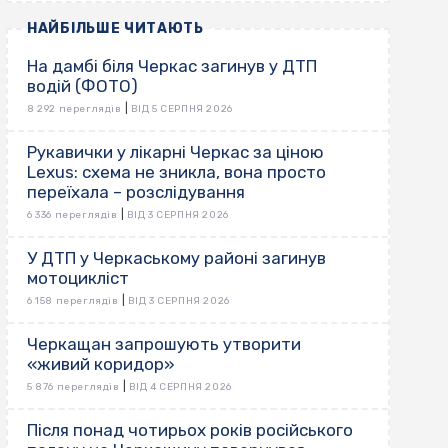
НАЙБІЛЬШЕ ЧИТАЮТЬ
На дамбі біля Черкас загинув у ДТП
водій (ФОТО)
|
8 292 переглядів
ВІД 5 СЕРПНЯ 2026
Рукавички у лікарні Черкас за ціною
Lexus: схема не зникла, вона просто
переїхала – розслідування
|
6 336 переглядів
ВІД 3 СЕРПНЯ 2026
У ДТП у Черкаському районі загинув
мотоцикліст
|
6 158 переглядів
ВІД 3 СЕРПНЯ 2026
Черкащан запрошують утворити
«живий коридор»
|
5 876 переглядів
ВІД 4 СЕРПНЯ 2026
Після понад чотирьох років російського