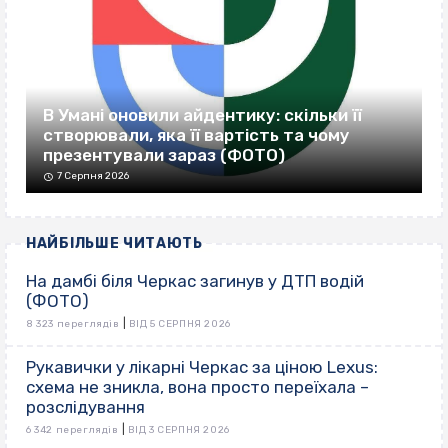
В Умані оновили айдентику: скільки її
створювали, яка її вартість та чому
презентували зараз (ФОТО)
7 Серпня 2026
НАЙБІЛЬШЕ ЧИТАЮТЬ
На дамбі біля Черкас загинув у ДТП водій
(ФОТО)
|
8 323 переглядів
ВІД 5 СЕРПНЯ 2026
Рукавички у лікарні Черкас за ціною Lexus:
схема не зникла, вона просто переїхала –
розслідування
|
6 342 переглядів
ВІД 3 СЕРПНЯ 2026