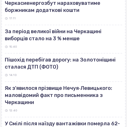
Черкасиенергозбут нараховуватиме
боржникам додаткові кошти
17:11
За період великої війни на Черкащині
виборців стало на 3 % менше
15:40
Пішохід перебігав дорогу: на Золотоніщині
сталася ДТП (ФОТО)
14:10
Як з’явилося прізвище Нечуя‐Левицького:
маловідомий факт про письменника з
Черкащини
12:40
У Смілі після наїзду вантажівки померла 62-