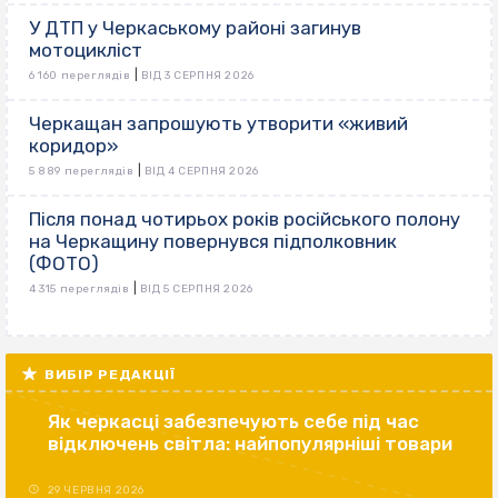
У ДТП у Черкаському районі загинув
мотоцикліст
|
6 160 переглядів
ВІД 3 СЕРПНЯ 2026
Черкащан запрошують утворити «живий
коридор»
|
5 889 переглядів
ВІД 4 СЕРПНЯ 2026
Після понад чотирьох років російського полону
на Черкащину повернувся підполковник
(ФОТО)
|
4 315 переглядів
ВІД 5 СЕРПНЯ 2026
ВИБІР РЕДАКЦІЇ
Як черкасці забезпечують себе під час
відключень світла: найпопулярніші товари
29 ЧЕРВНЯ 2026