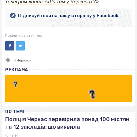
ВІСІМНАДЦЯТЬ ТРИ НУЛІ
ВІСІМНАДЦЯТЬ ТРИ НУЛІ
ВІСІМНАДЦЯТЬ ТРИ НУЛІ
телеграм‐каналі «Шо там у Черкасах?»
ВІСІМНАДЦЯТЬ ТРИ НУЛІ
ВІСІМНАДЦЯТЬ ТРИ НУЛІ
ВІСІМНАДЦЯТЬ ТРИ НУЛІ
Підписуйтеся на нашу сторінку у Facebook
ВІСІМНАДЦЯТЬ ТРИ НУЛІ
ВІСІМНАДЦЯТЬ ТРИ НУЛІ
Поділитись статтею
Tagged
Черкаси
with
РЕКЛАМА
ПО ТЕМІ
Поліція Черкас перевірила понад 100 містян
та 12 закладів: що виявила
18:39