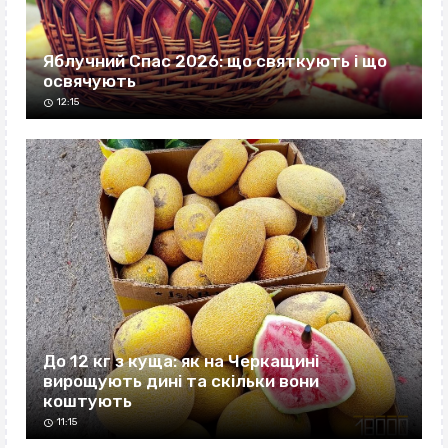
Яблучний Спас 2026: що святкують і що
освячують
12:15
До 12 кг з куща: як на Черкащині
вирощують дині та скільки вони
коштують
11:15