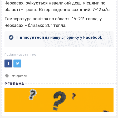
Черкасах, очікується невеликий дощ, місцями по
області – гроза.
Вітер південно‐західний, 7–12 м/с.
ВІСІМНАДЦЯТЬ ТРИ НУЛІ
Температура повітря по області 16–21º тепла, у
ВІСІМНАДЦЯТЬ ТРИ НУЛІ
ВІСІМНАДЦЯТЬ ТРИ НУЛІ
Черкасах – близько 20º тепла.
ВІСІМНАДЦЯТЬ ТРИ НУЛІ
ВІСІМНАДЦЯТЬ ТРИ НУЛІ
ВІСІМНАДЦЯТЬ ТРИ НУЛІ
Підписуйтеся на нашу сторінку у Facebook
ВІСІМНАДЦЯТЬ ТРИ НУЛІ
ВІСІМНАДЦЯТЬ ТРИ НУЛІ
Поділитись статтею
Tagged
Черкаси
with
РЕКЛАМА