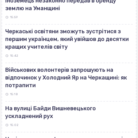
Іноземець незаконно передав в оренду
землю на Уманщині
15:59
Черкаські освітяни зможуть зустрітися з
першим українцем, який увійшов до десятки
кращих учителів світу
15:42
Військових волонтерів запрошують на
відпочинок у Холодний Яр на Черкащині: як
потрапити
15:18
На вулиці Байди Вишневецького
ускладнений рух
15:02