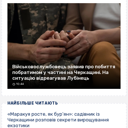
Військовослужбовець заявив про побиття
побратимом у частині на Черкащині. На
ситуацію відреагував Лубінець
10:44
НАЙБІЛЬШЕ ЧИТАЮТЬ
«Маракуя росте, як бур’ян»: садівник із
Черкащини розповів секрети вирощування
екзотики