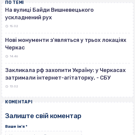
ПО ТЕМІ
На вулиці Байди Вишневецького
ускладнений рух
15:02
Нові монументи з'являться у трьох локаціях
Черкас
14:46
Закликала рф захопити Україну: у Черкасах
затримали інтернет-агітаторку, - СБУ
13:02
КОМЕНТАРІ
Залиште свій коментар
Ваше ім'я
*