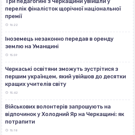
Три педагогині з Черкащини увійшли у
перелік фіналісток щорічної національної
премії
16:22
Іноземець незаконно передав в оренду
землю на Уманщині
15:59
Черкаські освітяни зможуть зустрітися з
першим українцем, який увійшов до десятки
кращих учителів світу
15:42
Військових волонтерів запрошують на
відпочинок у Холодний Яр на Черкащині: як
потрапити
15:18