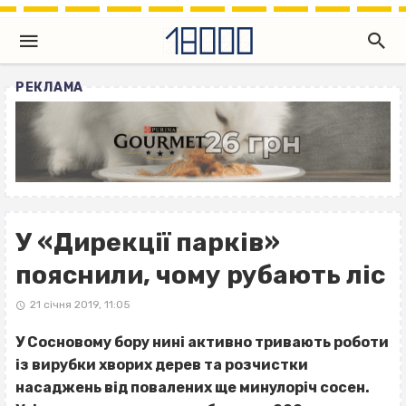
РЕКЛАМА
У «Дирекції парків»
пояснили, чому рубають ліс
21 січня 2019, 11:05
У Сосновому бору нині активно тривають роботи
із вирубки хворих дерев та розчистки
насаджень від повалених ще минулоріч сосен.