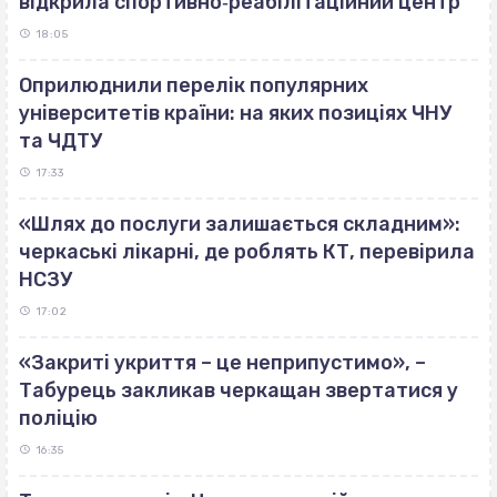
відкрила спортивно‐реабілітаційний центр
18:05
Оприлюднили перелік популярних
університетів країни: на яких позиціях ЧНУ
та ЧДТУ
17:33
«Шлях до послуги залишається складним»:
черкаські лікарні, де роблять КТ, перевірила
НСЗУ
17:02
«Закриті укриття – це неприпустимо», –
Табурець закликав черкащан звертатися у
поліцію
16:35