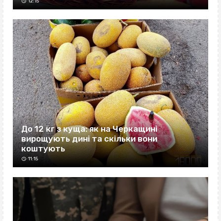
12:15
До 12 кг з куща: як на Черкащині
вирощують дині та скільки вони
коштують
11:15