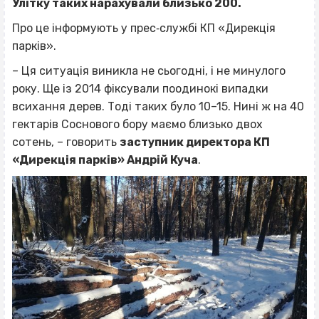
Улітку таких нарахували близько 200.
Про це інформують у прес‐службі КП «Дирекція
парків».
– Ця ситуація виникла не сьогодні, і не минулого
року. Ще із 2014 фіксували поодинокі випадки
всихання дерев. Тоді таких було 10–15. Нині ж на 40
гектарів Соснового бору маємо близько двох
сотень, – говорить
заступник директора КП
«Дирекція парків» Андрій Куча
.