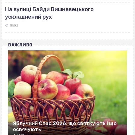
На вулиці Байди Вишневецького
ускладнений рух
15:02
ВАЖЛИВО
Яблучний Спас 2026: що святкують і що
освячують