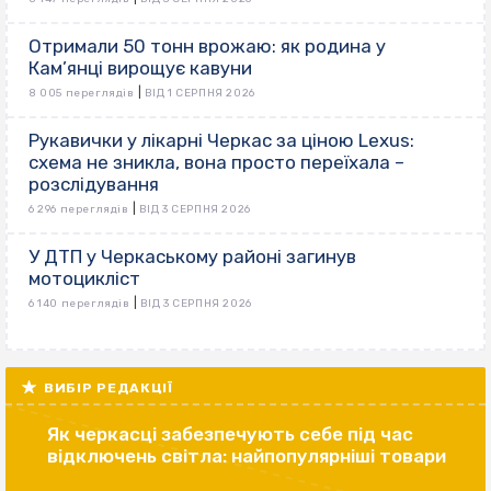
Отримали 50 тонн врожаю: як родина у
Кам’янці вирощує кавуни
|
8 005 переглядів
ВІД 1 СЕРПНЯ 2026
Рукавички у лікарні Черкас за ціною Lexus:
схема не зникла, вона просто переїхала –
розслідування
|
6 296 переглядів
ВІД 3 СЕРПНЯ 2026
У ДТП у Черкаському районі загинув
мотоцикліст
|
6 140 переглядів
ВІД 3 СЕРПНЯ 2026
ВИБІР РЕДАКЦІЇ
Як черкасці забезпечують себе під час
відключень світла: найпопулярніші товари