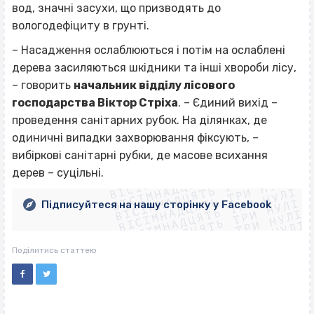
вод, значні засухи, що призводять до
вологодефіциту в грунті.
– Насадження ослаблюються і потім на ослаблені
дерева засиляються шкідники та інші хвороби лісу,
– говорить
начальник відділу лісового
господарства Віктор Стріха
. – Єдиний вихід –
проведення санітарних рубок. На ділянках, де
одиничні випадки захворювання фіксують, –
ВІСІМНАДЦЯТЬ ТРИ НУЛІ
вибіркові санітарні рубки, де масове всихання
ВІСІМНАДЦЯТЬ ТРИ НУЛІ
ВІСІМНАДЦЯТЬ ТРИ НУЛІ
дерев – суцільні.
ВІСІМНАДЦЯТЬ ТРИ НУЛІ
ВІСІМНАДЦЯТЬ ТРИ НУЛІ
ВІСІМНАДЦЯТЬ ТРИ НУЛІ
Підписуйтеся на нашу сторінку у Facebook
ВІСІМНАДЦЯТЬ ТРИ НУЛІ
ВІСІМНАДЦЯТЬ ТРИ НУЛІ
Поділитись статтею