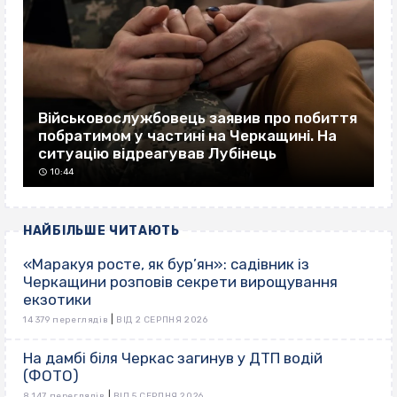
Військовослужбовець заявив про побиття
побратимом у частині на Черкащині. На
ситуацію відреагував Лубінець
10:44
НАЙБІЛЬШЕ ЧИТАЮТЬ
«Маракуя росте, як бур’ян»: садівник із
Черкащини розповів секрети вирощування
екзотики
|
14 379 переглядів
ВІД 2 СЕРПНЯ 2026
На дамбі біля Черкас загинув у ДТП водій
(ФОТО)
|
8 147 переглядів
ВІД 5 СЕРПНЯ 2026